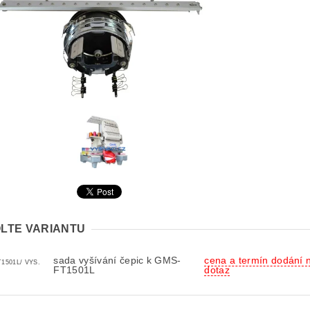
LTE VARIANTU
sada vyšívání čepic k GMS-
cena a termín dodání 
1501L/ VYS.
FT1501L
dotaz