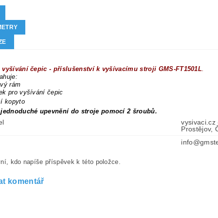
METRY
ZE
 vyšívání čepic - příslušenství k vyšívacímu stroji GMS-FT1501L
.
ahuje:
ový rám
k pro vyšívání čepic
í kopyto
 jednoduché upevnění do stroje pomocí 2 šroubů.
el
vysivaci.cz
Prostějov,
info@gmste
ní, kdo napíše příspěvek k této položce.
at komentář