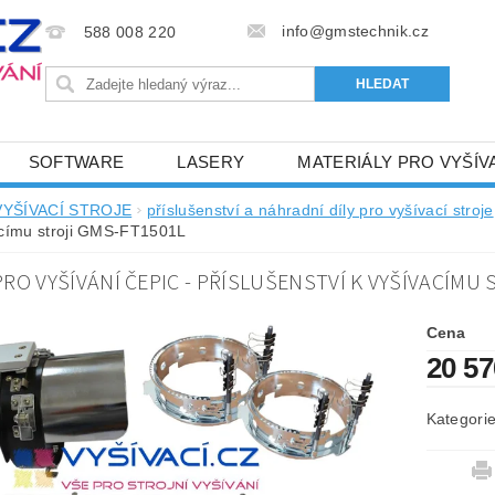
info@gmstechnik.cz
588 008 220
SOFTWARE
LASERY
MATERIÁLY PRO VYŠÍV
 PRO VYŠÍVÁNÍ
BAREVNICE A KATALOGY
DOPRO
VYŠÍVACÍ STROJE
příslušenství a náhradní díly pro vyšívací stroje
címu stroji GMS-FT1501L
BA, SLUŽBY
NAPIŠTE NÁM
KONTAKTY
RO VYŠÍVÁNÍ ČEPIC - PŘÍSLUŠENSTVÍ K VYŠÍVACÍMU
NÝ OD 6. 5.2024
OBCHODNÍ PODMÍNKY PRO E-SHOP 
Cena
20 5
Kategori