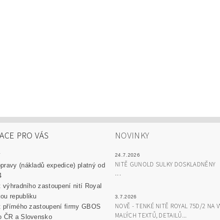
ACE PRO VÁS
NOVINKY
y
24.7.2026
NITĚ GUNOLD SULKY DOSKLADNĚNY
pravy (nákladů expedice) platný od
...
4
át výhradního zastoupení nití Royal
ou republiku
3.7.2026
NOVĚ - TENKÉ NITĚ ROYAL 75D/2 NA V
át přímého zastoupení firmy GBOS
MALÝCH TEXTŮ, DETAILŮ...
o ČR a Slovensko