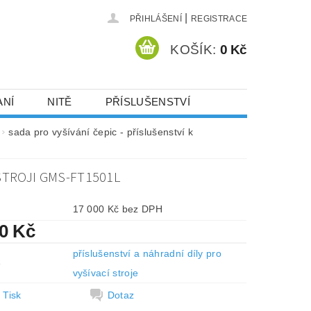
|
PŘIHLÁŠENÍ
REGISTRACE
KOŠÍK:
0 Kč
ANÍ
NITĚ
PŘÍSLUŠENSTVÍ
DEJ A SLEVY
HOT-FIX KAMENY
sada pro vyšívání čepic - příslušenství k
 STROJI GMS-FT1501L
VYSIVACI.CZ
17 000 Kč bez DPH
70 Kč
příslušenství a náhradní díly pro
e
vyšívací stroje
Tisk
Dotaz