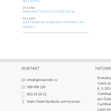
NITĚ ROYAL
15.4.2021
BAREVNICE VISKÓZOVÉ NITĚ ROYAL
15.4.2021
ELEKTRONICKÁ BAREVNICE MATERIÁLŮ NA
NÁŠIVKY
KONTAKT
INFORM
Kontakt
info
@
gmstechnik.cz
Ceník do
588 008 220
6. 5.202
Certifik
603 24 28 21
pro Česk
https://www.facebook.com/vysivaci
Certifik
Laser pr