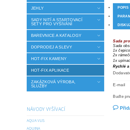
POPIS
JEHLY
PARA
SADY NITÍ A STARTOVACÍ
SETY PRO VYŠÍVÁNÍ
DISKU
BAREVNICE A KATALOGY
Sada pro
Sada obs
DOPRODEJ A SLEVY
1x čepic
2x rámeče
HOT-FIX KAMENY
1x upínac
Rychlé a
HOT-FIX APLIKACE
Dodavat
ZAKÁZKOVÁ VÝROBA,
E-mail
SLUŽBY
Buďte prv
NÁVODY VYŠÍVACÍ
Přid
AQUA VLIS
AQUINA