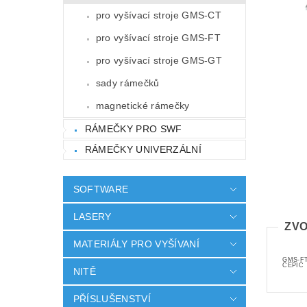
pro vyšívací stroje GMS-CT
pro vyšívací stroje GMS-FT
pro vyšívací stroje GMS-GT
sady rámečků
magnetické rámečky
RÁMEČKY PRO SWF
RÁMEČKY UNIVERZÁLNÍ
SOFTWARE
LASERY
ZVO
MATERIÁLY PRO VYŠÍVANÍ
GMS-FT
CEPIC
NITĚ
PŘÍSLUŠENSTVÍ