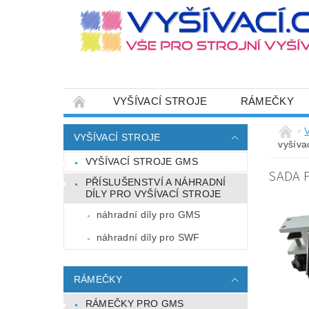
VYŠÍVACÍ STROJE
RÁMEČKY
JEHLY
SADY NITÍ A STARTOVACÍ SETY
VYŠÍVACÍ STROJE
vyšíva
HOT-FIX APLIKACE
ZAKÁZKOVÁ VÝRO
VYŠÍVACÍ STROJE GMS
SADA P
CENÍK DOPRAVY (NÁKLADŮ EXPEDICE) PLAT
PŘÍSLUŠENSTVÍ A NÁHRADNÍ
DÍLY PRO VYŠÍVACÍ STROJE
ZÁSADY OCHRANY OSOBNÍCH ÚDAJŮ
náhradní díly pro GMS
náhradní díly pro SWF
RÁMEČKY
RÁMEČKY PRO GMS