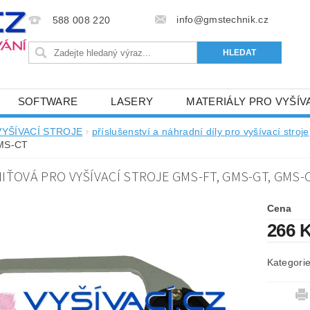
info@gmstechnik.cz
588 008 220
SOFTWARE
LASERY
MATERIÁLY PRO VYŠÍV
 PRO VYŠÍVÁNÍ
BAREVNICE A KATALOGY
DOPRO
VYŠÍVACÍ STROJE
příslušenství a náhradní díly pro vyšívací stroje
MS-CT
BA, SLUŽBY
NAPIŠTE NÁM
KONTAKTY
IŤOVÁ PRO VYŠÍVACÍ STROJE GMS-FT, GMS-GT, GMS-
NÝ OD 6. 5.2024
OBCHODNÍ PODMÍNKY PRO E-SHOP 
Cena
266 
Kategori