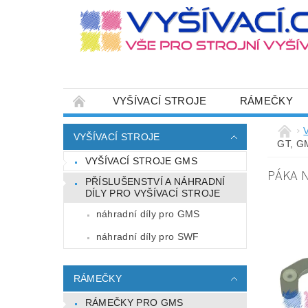
VYŠÍVACÍ STROJE
RÁMEČKY
JEHLY
SADY NITÍ A STARTOVACÍ SETY
VYŠÍVACÍ STROJE
GT, G
HOT-FIX APLIKACE
ZAKÁZKOVÁ VÝRO
VYŠÍVACÍ STROJE GMS
PÁKA N
CENÍK DOPRAVY (NÁKLADŮ EXPEDICE) PLAT
PŘÍSLUŠENSTVÍ A NÁHRADNÍ
DÍLY PRO VYŠÍVACÍ STROJE
ZÁSADY OCHRANY OSOBNÍCH ÚDAJŮ
náhradní díly pro GMS
náhradní díly pro SWF
RÁMEČKY
RÁMEČKY PRO GMS