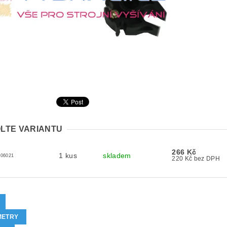
LTE VARIANTU
266 Kč
1 kus
skladem
306021
220 Kč bez DPH
METRY