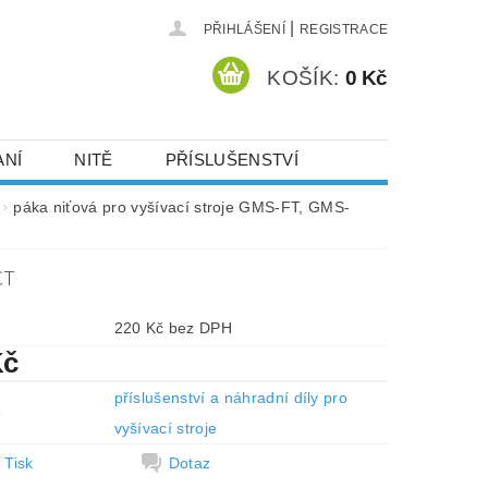
|
PŘIHLÁŠENÍ
REGISTRACE
KOŠÍK:
0 Kč
ANÍ
NITĚ
PŘÍSLUŠENSTVÍ
DEJ A SLEVY
HOT-FIX KAMENY
páka niťová pro vyšívací stroje GMS-FT, GMS-
CT
VYSIVACI.CZ
220 Kč bez DPH
Kč
příslušenství a náhradní díly pro
e
vyšívací stroje
Tisk
Dotaz