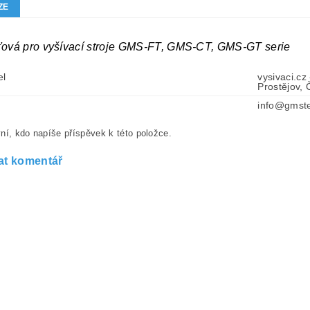
ZE
ťová pro vyšívací stroje GMS-FT, GMS-CT, GMS-GT serie
el
vysivaci.cz
Prostějov,
info@gmste
ní, kdo napíše příspěvek k této položce.
at komentář