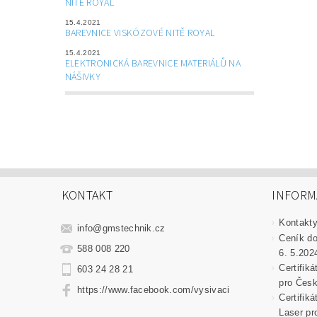
NITĚ ROYAL
15.4.2021
BAREVNICE VISKÓZOVÉ NITĚ ROYAL
15.4.2021
ELEKTRONICKÁ BAREVNICE MATERIÁLŮ NA
NÁŠIVKY
KONTAKT
INFORM
Kontakt
info
@
gmstechnik.cz
Ceník do
588 008 220
6. 5.202
Certifik
603 24 28 21
pro Česk
https://www.facebook.com/vysivaci
Certifik
Laser pr