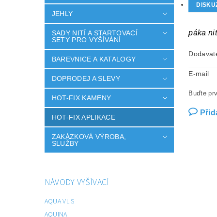
DISKU
JEHLY
páka ni
SADY NITÍ A STARTOVACÍ
SETY PRO VYŠÍVÁNÍ
Dodavat
BAREVNICE A KATALOGY
E-mail
DOPRODEJ A SLEVY
Buďte prv
HOT-FIX KAMENY
Přid
HOT-FIX APLIKACE
ZAKÁZKOVÁ VÝROBA,
SLUŽBY
NÁVODY VYŠÍVACÍ
AQUA VLIS
AQUINA