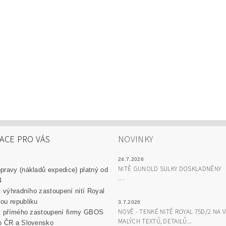
ACE PRO VÁS
NOVINKY
y
24.7.2026
NITĚ GUNOLD SULKY DOSKLADNĚNY
pravy (nákladů expedice) platný od
...
4
át výhradního zastoupení nití Royal
ou republiku
3.7.2026
NOVĚ - TENKÉ NITĚ ROYAL 75D/2 NA V
át přímého zastoupení firmy GBOS
MALÝCH TEXTŮ, DETAILŮ...
o ČR a Slovensko