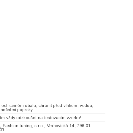
v ochranném obalu, chránit před vlhkem, vodou,
unečními paprsky.
tím vždy odzkoušet na testovacím vzorku!
 - Fashion tuning, s.r.o., Vrahovická 14, 796 01
 ČR