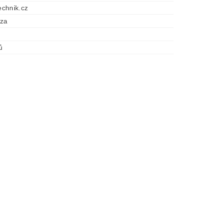
chnik.cz
óza
ů