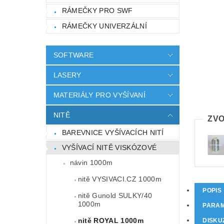
RÁMEČKY PRO SWF
RÁMEČKY UNIVERZÁLNÍ
SOFTWARE
LASERY
MATERIÁLY PRO VYŠÍVANÍ
NITĚ
ZVO
BAREVNICE VYŠÍVACÍCH NITÍ
VYŠÍVACÍ NITĚ VISKÓZOVÉ
návin 1000m
nitě VYSIVACI.CZ 1000m
POPIS
nitě Gunold SULKY/40
1000m
PARA
nitě ROYAL 1000m
DISKU