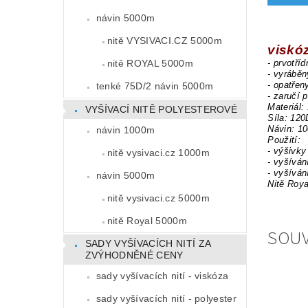
návin 5000m
nitě VYSIVACI.CZ 5000m
viskó
nitě ROYAL 5000m
- prvotří
- vyrábě
- opatřen
tenké 75D/2 návin 5000m
- zaručí 
Materiál:
VYŠÍVACÍ NITĚ POLYESTEROVÉ
Síla: 120
Návin: 1
návin 1000m
Použití:
- výšivky
nitě vysivaci.cz 1000m
- vyšíván
- vyšíván
návin 5000m
Nitě Roya
nitě vysivaci.cz 5000m
nitě Royal 5000m
SOUV
SADY VYŠÍVACÍCH NITÍ ZA
ZVÝHODNĚNÉ CENY
sady vyšívacích nití - viskóza
sady vyšívacích nití - polyester