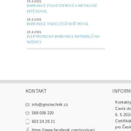
15.4.2021
BAREVNICE POLYESTEROVÉ A METALICKÉ
NITĚ ROYAL
15.4.2021
BAREVNICE VISKÓZOVÉ NITĚ ROYAL
15.4.2021
ELEKTRONICKÁ BAREVNICE MATERIÁLŮ NA
NÁŠIVKY
KONTAKT
INFORM
Kontakt
info
@
gmstechnik.cz
Ceník do
588 008 220
6. 5.202
Certifik
603 24 28 21
pro Česk
https://www.facebook.com/vysivaci