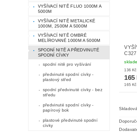
VYŠÍVACÍ NITĚ FLUO 1000M A
5000M
VYŠÍVACÍ NITĚ METALICKÉ
1000M, 2500M A 5000M
VYŠÍVACÍ NITĚ OMBRÉ
MELÍROVANÉ 1000M A 5000M
VYŠÍ
SPODNÍ NITĚ A PŘEDVINUTÉ
C327
SPODNÍ CÍVKY
sklad
spodní nitě pro vyšívání
předvinuté spodní cívky -
165
plastový střed
165 Kč 
spodní předvinuté cívky - bez
středu
předvinuté spodní cívky -
Skladová
papírový bok
plastové předvinuté spodní
Doporuč
cívky
Dodavat