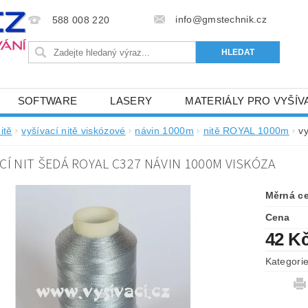
info@gmstechnik.cz
588 008 220
SOFTWARE
LASERY
MATERIÁLY PRO VYŠÍV
 PRO VYŠÍVÁNÍ
BAREVNICE A KATALOGY
DOPRO
itě
vyšívací nitě viskózové
návin 1000m
nitě ROYAL 1000m
v
BA, SLUŽBY
NAPIŠTE NÁM
KONTAKTY
CÍ NIT ŠEDÁ ROYAL C327 NÁVIN 1000M VISKÓZA
NÝ OD 6. 5.2024
OBCHODNÍ PODMÍNKY PRO E-SHOP 
Měrná c
Cena
42 K
Kategori