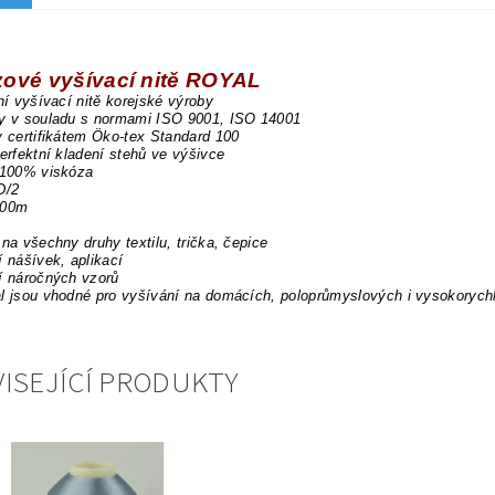
zové vyšívací nitě ROYAL
dní vyšívací nitě korejské výroby
ny v souladu s normami ISO 9001, ISO 14001
y certifikátem Öko-tex Standard 100
perfektní kladení stehů ve výšivce
 100% viskóza
D/2
000m
 na všechny druhy textilu, trička, čepice
í nášívek, aplikací
í náročných vzorů
l jsou vhodné pro vyšívání na domácích, poloprůmyslových i vysokorych
ISEJÍCÍ PRODUKTY