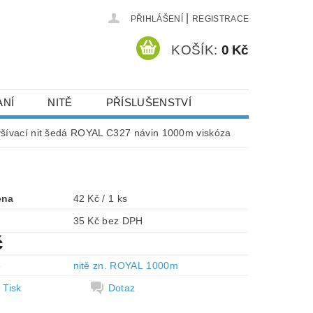
|
PŘIHLÁŠENÍ
REGISTRACE
KOŠÍK:
0 Kč
ANÍ
NITĚ
PŘÍSLUŠENSTVÍ
DEJ A SLEVY
HOT-FIX KAMENY
yšívací nit šedá ROYAL C327 návin 1000m viskóza
VYSIVACI.CZ
ena
42 Kč / 1 ks
35 Kč bez DPH
č
e
nitě zn. ROYAL 1000m
Tisk
Dotaz