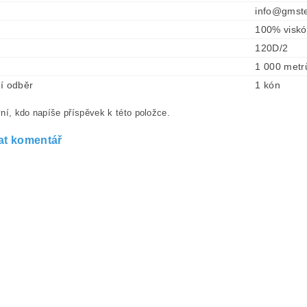
info@gmste
100% visk
120D/2
1 000 metr
í odběr
1 kón
ní, kdo napíše příspěvek k této položce.
at komentář