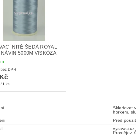
VACÍ NITĚ ŠEDÁ ROYAL
 NÁVIN 5000M VISKÓZA
em
136 Kč bez DPH
 Kč
/ 1 ks
ní
Skladovat 
horkem, sl
ení
Před použi
el
vysivaci.cz
Prostějov,