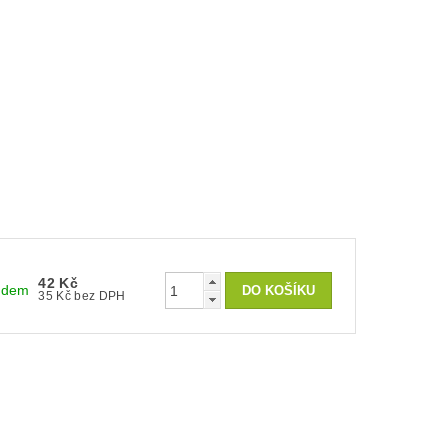
42 Kč
adem
35 Kč bez DPH