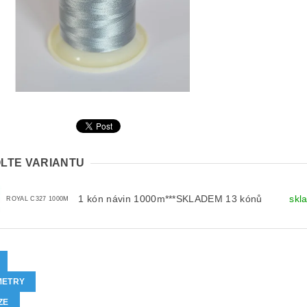
LTE VARIANTU
1 kón návin 1000m***SKLADEM 13 kónů
skl
ROYAL C327 1000M
METRY
ZE