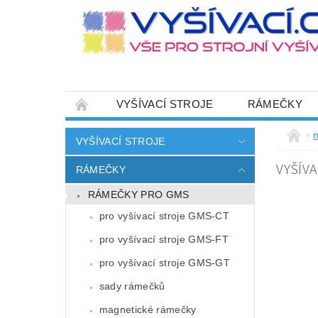
VYŠÍVACÍ STROJE
RÁMEČKY
JEHLY
SADY NITÍ A STARTOVACÍ SETY
n
VYŠÍVACÍ STROJE
HOT-FIX APLIKACE
ZAKÁZKOVÁ VÝRO
VYŠÍVA
RÁMEČKY
CENÍK DOPRAVY (NÁKLADŮ EXPEDICE) PLAT
RÁMEČKY PRO GMS
ZÁSADY OCHRANY OSOBNÍCH ÚDAJŮ
pro vyšívací stroje GMS-CT
pro vyšívací stroje GMS-FT
pro vyšívací stroje GMS-GT
sady rámečků
magnetické rámečky