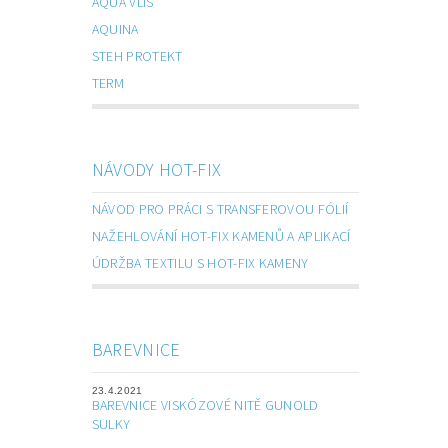
AQUA VLIS
AQUINA
STEH PROTEKT
TERM
NÁVODY HOT-FIX
NÁVOD PRO PRÁCI S TRANSFEROVOU FÓLIÍ
NAŽEHLOVÁNÍ HOT-FIX KAMENŮ A APLIKACÍ
ÚDRŽBA TEXTILU S HOT-FIX KAMENY
BAREVNICE
23.4.2021
BAREVNICE VISKÓZOVÉ NITĚ GUNOLD
SULKY