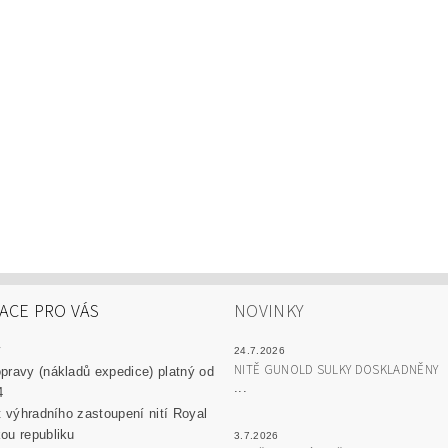
ACE PRO VÁS
NOVINKY
y
24.7.2026
NITĚ GUNOLD SULKY DOSKLADNĚNY
pravy (nákladů expedice) platný od
...
4
át výhradního zastoupení nití Royal
ou republiku
3.7.2026