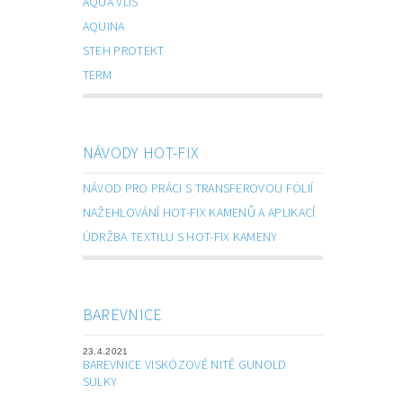
AQUA VLIS
AQUINA
STEH PROTEKT
TERM
NÁVODY HOT-FIX
NÁVOD PRO PRÁCI S TRANSFEROVOU FÓLIÍ
NAŽEHLOVÁNÍ HOT-FIX KAMENŮ A APLIKACÍ
ÚDRŽBA TEXTILU S HOT-FIX KAMENY
BAREVNICE
23.4.2021
BAREVNICE VISKÓZOVÉ NITĚ GUNOLD
SULKY