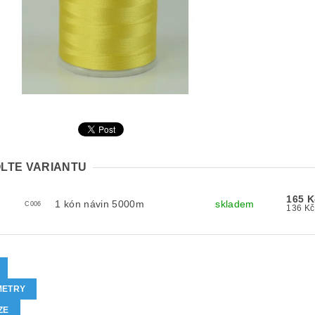
LTE VARIANTU
165 K
1 kón návin 5000m
skladem
C006
METRY
ZE