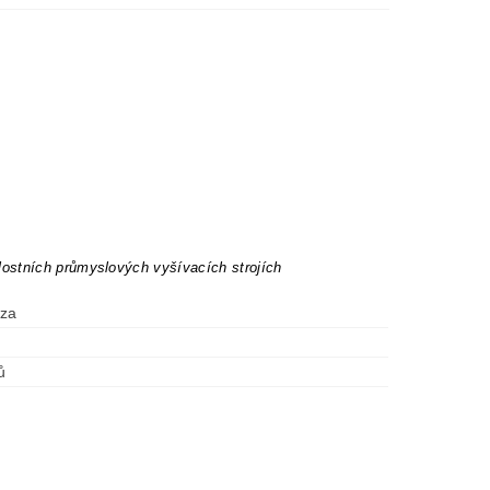
lostních průmyslových vyšívacích strojích
óza
ů