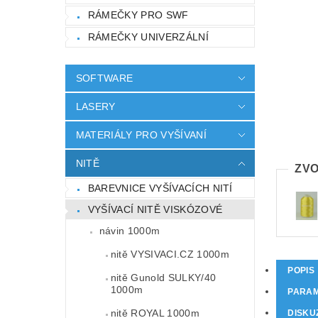
RÁMEČKY PRO SWF
RÁMEČKY UNIVERZÁLNÍ
SOFTWARE
LASERY
MATERIÁLY PRO VYŠÍVANÍ
NITĚ
ZVO
BAREVNICE VYŠÍVACÍCH NITÍ
VYŠÍVACÍ NITĚ VISKÓZOVÉ
návin 1000m
nitě VYSIVACI.CZ 1000m
POPIS
nitě Gunold SULKY/40
1000m
PARA
nitě ROYAL 1000m
DISKU