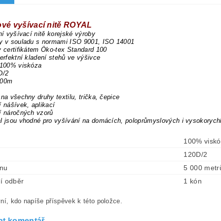
ové vyšívací nitě ROYAL
dní vyšívací nitě korejské výroby
ny v souladu s normami ISO 9001, ISO 14001
y certifikátem Öko-tex Standard 100
perfektní kladení stehů ve výšivce
 100% viskóza
D/2
000m
 na všechny druhy textilu, trička, čepice
í nášívek, aplikací
í náročných vzorů
l jsou vhodné pro vyšívání na domácích, poloprůmyslových i vysokorych
100% visk
120D/2
ónu
5 000 metr
í odběr
1 kón
ní, kdo napíše příspěvek k této položce.
at komentář