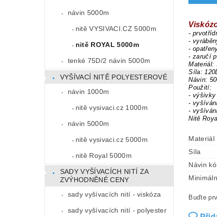
návin 5000m
Viskóz
nitě VYSIVACI.CZ 5000m
- prvotří
- vyrábě
nitě ROYAL 5000m
- opatřen
- zaručí 
tenké 75D/2 návin 5000m
Materiál:
Síla: 120
VYŠÍVACÍ NITĚ POLYESTEROVÉ
Návin: 5
Použití:
návin 1000m
- výšivky
- vyšíván
nitě vysivaci.cz 1000m
- vyšíván
Nitě Roya
návin 5000m
Materiál
nitě vysivaci.cz 5000m
Síla
nitě Royal 5000m
Návin k
SADY VYŠÍVACÍCH NITÍ ZA
Minimáln
ZVÝHODNĚNÉ CENY
sady vyšívacích nití - viskóza
Buďte prv
sady vyšívacích nití - polyester
Přid