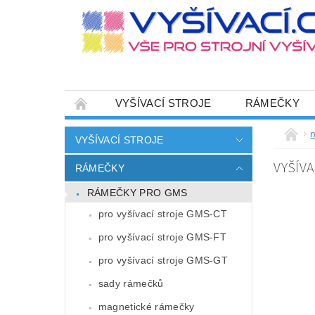
VYŠÍVACÍ STROJE
RÁMEČKY
JEHLY
SADY NITÍ A STARTOVACÍ SETY
n
VYŠÍVACÍ STROJE
HOT-FIX APLIKACE
ZAKÁZKOVÁ VÝRO
VYŠÍVA
RÁMEČKY
CENÍK DOPRAVY (NÁKLADŮ EXPEDICE) PLAT
RÁMEČKY PRO GMS
ZÁSADY OCHRANY OSOBNÍCH ÚDAJŮ
pro vyšívací stroje GMS-CT
pro vyšívací stroje GMS-FT
pro vyšívací stroje GMS-GT
sady rámečků
magnetické rámečky