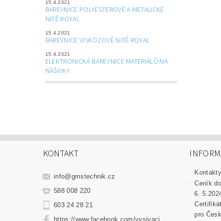
15.4.2021
BAREVNICE POLYESTEROVÉ A METALICKÉ
NITĚ ROYAL
15.4.2021
BAREVNICE VISKÓZOVÉ NITĚ ROYAL
15.4.2021
ELEKTRONICKÁ BAREVNICE MATERIÁLŮ NA
NÁŠIVKY
KONTAKT
INFORM
Kontakt
info
@
gmstechnik.cz
Ceník do
588 008 220
6. 5.202
Certifik
603 24 28 21
pro Česk
https://www.facebook.com/vysivaci