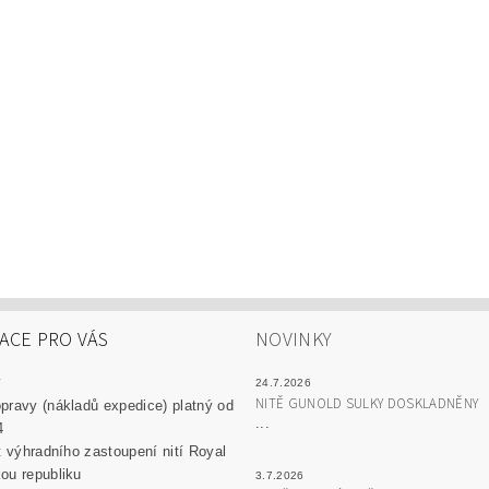
ACE PRO VÁS
NOVINKY
y
24.7.2026
NITĚ GUNOLD SULKY DOSKLADNĚNY
pravy (nákladů expedice) platný od
...
4
át výhradního zastoupení nití Royal
ou republiku
3.7.2026