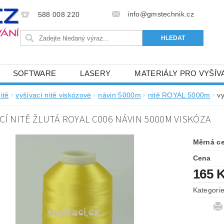
info@gmstechnik.cz
588 008 220
SOFTWARE
LASERY
MATERIÁLY PRO VYŠÍV
 PRO VYŠÍVÁNÍ
BAREVNICE A KATALOGY
DOPRO
itě
vyšívací nitě viskózové
návin 5000m
nitě ROYAL 5000m
v
BA, SLUŽBY
NAPIŠTE NÁM
KONTAKTY
CÍ NITĚ ŽLUTÁ ROYAL C006 NÁVIN 5000M VISKÓZA
NÝ OD 6. 5.2024
OBCHODNÍ PODMÍNKY PRO E-SHOP 
Měrná c
Cena
165 
Kategori