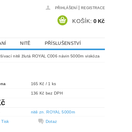
|
PŘIHLÁŠENÍ
REGISTRACE
KOŠÍK:
0 Kč
ANÍ
NITĚ
PŘÍSLUŠENSTVÍ
DEJ A SLEVY
HOT-FIX KAMENY
yšívací nitě žlutá ROYAL C006 návin 5000m viskóza
VYSIVACI.CZ
ena
165 Kč / 1 ks
136 Kč bez DPH
Kč
e
nitě zn. ROYAL 5000m
Tisk
Dotaz