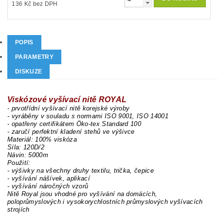
136 Kč bez DPH
POPIS
PARAMETRY
DISKUZE
Viskózové vyšívací nitě ROYAL
- prvotřídní vyšívací nitě korejské výroby
- vyráběny v souladu s normami ISO 9001, ISO 14001
- opatřeny certifikátem Öko-tex Standard 100
- zaručí perfektní kladení stehů ve výšivce
Materiál: 100% viskóza
Síla: 120D/2
Návin: 5000m
Použití:
- výšivky na všechny druhy textilu, trička, čepice
- vyšívání nášívek, aplikací
- vyšívání náročných vzorů
Nitě Royal jsou vhodné pro vyšívání na domácích,
poloprůmyslových i vysokorychlostních průmyslových vyšívacích
strojích