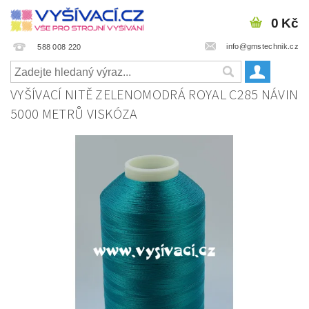
0 Kč
info@gmstechnik.cz
588 008 220
VYŠÍVACÍ NITĚ ZELENOMODRÁ ROYAL C285 NÁVIN
5000 METRŮ VISKÓZA