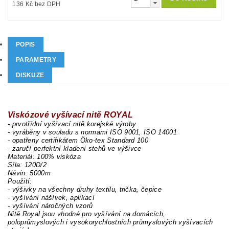
136 Kč bez DPH
POPIS
PARAMETRY
DISKUZE
Viskózové vyšívací nitě ROYAL
- prvotřídní vyšívací nitě korejské výroby
- vyráběny v souladu s normami ISO 9001, ISO 14001
- opatřeny certifikátem Öko-tex Standard 100
- zaručí perfektní kladení stehů ve výšivce
Materiál: 100% viskóza
Síla: 120D/2
Návin: 5000m
Použití:
- výšivky na všechny druhy textilu, trička, čepice
- vyšívání nášívek, aplikací
- vyšívání náročných vzorů
Nitě Royal jsou vhodné pro vyšívání na domácích,
poloprůmyslových i vysokorychlostních průmyslových vyšívacích