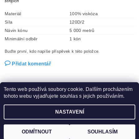
strojích
Materiál
100% viskóza
Síla
120D/2
Návin kónu
5 000 metrů
Minimální odběr
1 kón
Buďte první, kdo napíše příspěvek k této položce.
Přidat komentář
Tento web používá soubory cookie. Dalším procházením
tohoto webu vyjadřujete souhlas s jejich používáním.
Zboží.cz
|
Heureka.cz
|
Hot-fix.cz
|
Crystalstyle.cz
NASTAVENÍ
2026 ©
Vysivaci.cz
, všechna práva vyhrazena
Vytvořil Shoptet
ODMÍTNOUT
SOUHLASÍM