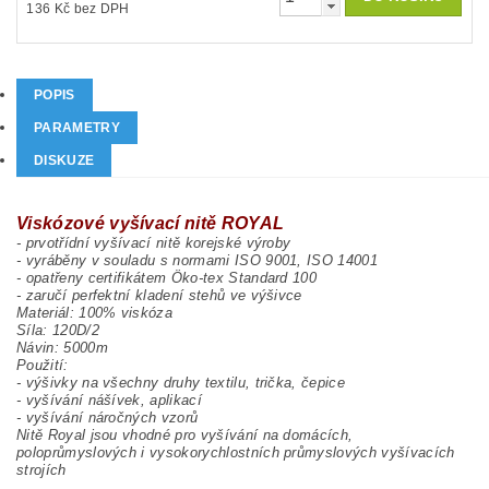
136 Kč bez DPH
POPIS
PARAMETRY
DISKUZE
Viskózové vyšívací nitě ROYAL
- prvotřídní vyšívací nitě korejské výroby
- vyráběny v souladu s normami ISO 9001, ISO 14001
- opatřeny certifikátem Öko-tex Standard 100
- zaručí perfektní kladení stehů ve výšivce
Materiál: 100% viskóza
Síla: 120D/2
Návin: 5000m
Použití:
- výšivky na všechny druhy textilu, trička, čepice
- vyšívání nášívek, aplikací
- vyšívání náročných vzorů
Nitě Royal jsou vhodné pro vyšívání na domácích,
poloprůmyslových i vysokorychlostních průmyslových vyšívacích
strojích