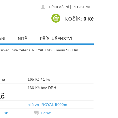
|
PŘIHLÁŠENÍ
REGISTRACE
KOŠÍK:
0 Kč
ANÍ
NITĚ
PŘÍSLUŠENSTVÍ
DEJ A SLEVY
HOT-FIX KAMENY
yšívací nitě zelená ROYAL C425 návin 5000m
VYSIVACI.CZ
ena
165 Kč / 1 ks
136 Kč bez DPH
Kč
e
nitě zn. ROYAL 5000m
Tisk
Dotaz