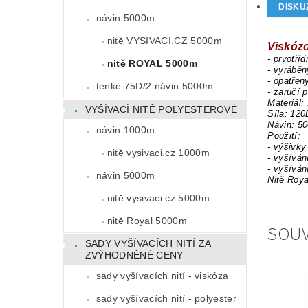
DISKU
návin 5000m
nitě VYSIVACI.CZ 5000m
Viskóz
- prvotří
nitě ROYAL 5000m
- vyrábě
- opatřen
tenké 75D/2 návin 5000m
- zaručí 
Materiál:
VYŠÍVACÍ NITĚ POLYESTEROVÉ
Síla: 120
Návin: 5
návin 1000m
Použití:
- výšivky
nitě vysivaci.cz 1000m
- vyšíván
- vyšíván
návin 5000m
Nitě Roya
nitě vysivaci.cz 5000m
nitě Royal 5000m
SOUV
SADY VYŠÍVACÍCH NITÍ ZA
ZVÝHODNĚNÉ CENY
sady vyšívacích nití - viskóza
sady vyšívacích nití - polyester