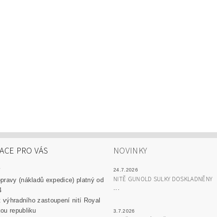
ACE PRO VÁS
NOVINKY
y
24.7.2026
NITĚ GUNOLD SULKY DOSKLADNĚNY
pravy (nákladů expedice) platný od
...
4
át výhradního zastoupení nití Royal
ou republiku
3.7.2026