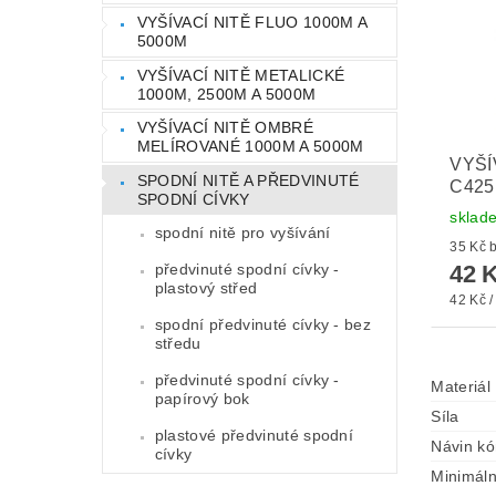
VYŠÍVACÍ NITĚ FLUO 1000M A
5000M
VYŠÍVACÍ NITĚ METALICKÉ
1000M, 2500M A 5000M
VYŠÍVACÍ NITĚ OMBRÉ
MELÍROVANÉ 1000M A 5000M
VYŠÍ
SPODNÍ NITĚ A PŘEDVINUTÉ
C425
SPODNÍ CÍVKY
sklad
spodní nitě pro vyšívání
3
předvinuté spodní cívky -
42 
plastový střed
42 Kč /
spodní předvinuté cívky - bez
středu
předvinuté spodní cívky -
Materiál
papírový bok
Síla
plastové předvinuté spodní
Návin k
cívky
Minimáln