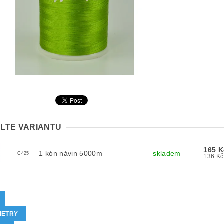
LTE VARIANTU
165 K
1 kón návin 5000m
skladem
C425
METRY