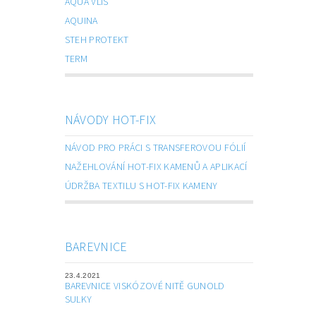
AQUA VLIS
AQUINA
STEH PROTEKT
TERM
NÁVODY HOT-FIX
NÁVOD PRO PRÁCI S TRANSFEROVOU FÓLIÍ
NAŽEHLOVÁNÍ HOT-FIX KAMENŮ A APLIKACÍ
ÚDRŽBA TEXTILU S HOT-FIX KAMENY
BAREVNICE
23.4.2021
BAREVNICE VISKÓZOVÉ NITĚ GUNOLD
SULKY