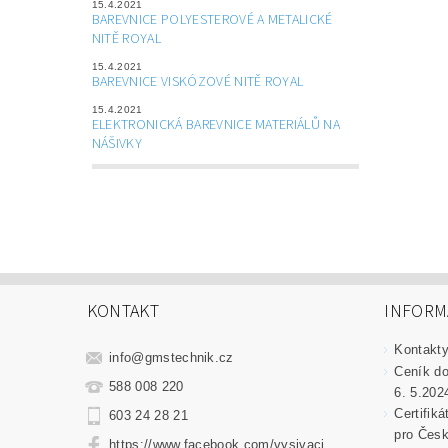
15.4.2021
BAREVNICE POLYESTEROVÉ A METALICKÉ
NITĚ ROYAL
15.4.2021
BAREVNICE VISKÓZOVÉ NITĚ ROYAL
15.4.2021
ELEKTRONICKÁ BAREVNICE MATERIÁLŮ NA
NÁŠIVKY
KONTAKT
INFORM
Kontakt
info
@
gmstechnik.cz
Ceník do
588 008 220
6. 5.202
Certifik
603 24 28 21
pro Česk
https://www.facebook.com/vysivaci