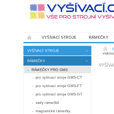
VYŠÍVACÍ STROJE
RÁMEČKY
JEHLY
SADY NITÍ A STARTOVACÍ SETY
n
VYŠÍVACÍ STROJE
viskóz
HOT-FIX APLIKACE
ZAKÁZKOVÁ VÝRO
RÁMEČKY
VYŠÍVA
CENÍK DOPRAVY (NÁKLADŮ EXPEDICE) PLAT
RÁMEČKY PRO GMS
ZÁSADY OCHRANY OSOBNÍCH ÚDAJŮ
pro vyšívací stroje GMS-CT
pro vyšívací stroje GMS-FT
pro vyšívací stroje GMS-GT
sady rámečků
magnetické rámečky