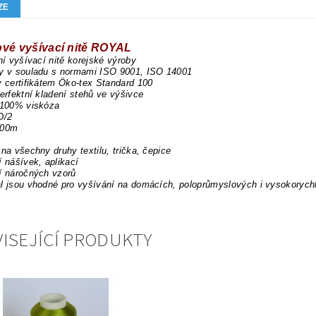
ZE
ové vyšívací nitě ROYAL
dní vyšívací nitě korejské výroby
ny v souladu s normami ISO 9001, ISO 14001
y certifikátem Öko-tex Standard 100
perfektní kladení stehů ve výšivce
 100% viskóza
D/2
000m
 na všechny druhy textilu, trička, čepice
í nášívek, aplikací
í náročných vzorů
l jsou vhodné pro vyšívání na domácích, poloprůmyslových i vysokorych
ISEJÍCÍ PRODUKTY