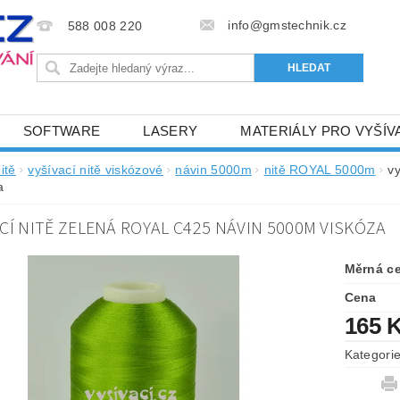
info@gmstechnik.cz
588 008 220
SOFTWARE
LASERY
MATERIÁLY PRO VYŠÍV
 PRO VYŠÍVÁNÍ
BAREVNICE A KATALOGY
DOPRO
itě
vyšívací nitě viskózové
návin 5000m
nitě ROYAL 5000m
v
a
BA, SLUŽBY
NAPIŠTE NÁM
KONTAKTY
CÍ NITĚ ZELENÁ ROYAL C425 NÁVIN 5000M VISKÓZA
NÝ OD 6. 5.2024
OBCHODNÍ PODMÍNKY PRO E-SHOP 
Měrná c
Cena
165 
Kategori