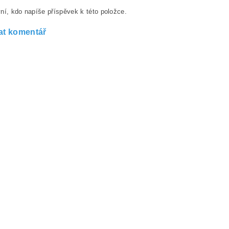
ní, kdo napíše příspěvek k této položce.
at komentář