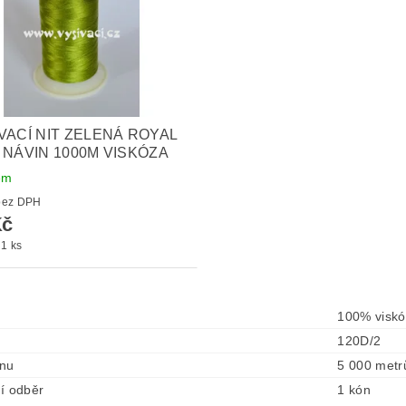
VACÍ NIT ZELENÁ ROYAL
 NÁVIN 1000M VISKÓZA
em
5 Kč bez DPH
Kč
 1 ks
100% visk
120D/2
ónu
5 000 metr
í odběr
1 kón