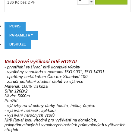
136 Kč bez DPH
POPIS
PARAMETRY
DISKUZE
Viskózové vyšívací nitě ROYAL
- prvotřídní vyšívací nitě korejské výroby
- vyráběny v souladu s normami ISO 9001, ISO 14001
- opatřeny certifikátem Öko-tex Standard 100
- zaručí perfektní kladení stehů ve výšivce
Materiál: 100% viskóza
Síla: 120D/2
Návin: 5000m
Použití:
- výšivky na všechny druhy textilu, trička, čepice
- vyšívání nášívek, aplikací
- vyšívání náročných vzorů
Nitě Royal jsou vhodné pro vyšívání na domácích,
poloprůmyslových i vysokorychlostních průmyslových vyšívacích
strojích