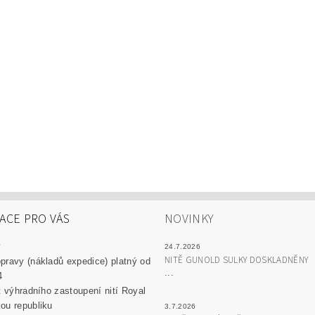
ACE PRO VÁS
NOVINKY
y
24.7.2026
NITĚ GUNOLD SULKY DOSKLADNĚNY
pravy (nákladů expedice) platný od
...
4
át výhradního zastoupení nití Royal
ou republiku
3.7.2026