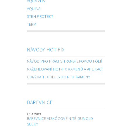
AQUA VLIS
AQUINA
STEH PROTEKT
TERM
NÁVODY HOT-FIX
NÁVOD PRO PRÁCI S TRANSFEROVOU FÓLIÍ
NAŽEHLOVÁNÍ HOT-FIX KAMENŮ A APLIKACÍ
ÚDRŽBA TEXTILU S HOT-FIX KAMENY
BAREVNICE
23.4.2021
BAREVNICE VISKÓZOVÉ NITĚ GUNOLD
SULKY