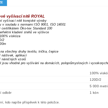
ZE
ové vyšívací nitě ROYAL
dní vyšívací nitě korejské výroby
ny v souladu s normami ISO 9001, ISO 14001
y certifikátem Öko-tex Standard 100
perfektní kladení stehů ve výšivce
 100% viskóza
D/2
000m
 na všechny druhy textilu, trička, čepice
í nášívek, aplikací
í náročných vzorů
l jsou vhodné pro vyšívání na domácích, poloprůmyslových i vysokorych
100% visk
120D/2
5 000 metr
í odběr
1 kón
ní, kdo napíše příspěvek k této položce.