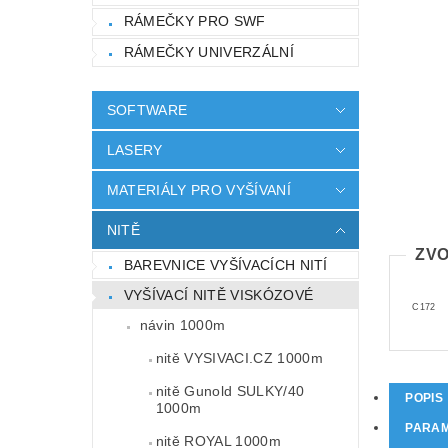
RÁMEČKY PRO SWF
RÁMEČKY UNIVERZÁLNÍ
SOFTWARE
LASERY
MATERIÁLY PRO VYŠÍVANÍ
NITĚ
ZVO
BAREVNICE VYŠÍVACÍCH NITÍ
VYŠÍVACÍ NITĚ VISKÓZOVÉ
C172
návin 1000m
nitě VYSIVACI.CZ 1000m
nitě Gunold SULKY/40
POPIS
1000m
PARA
nitě ROYAL 1000m