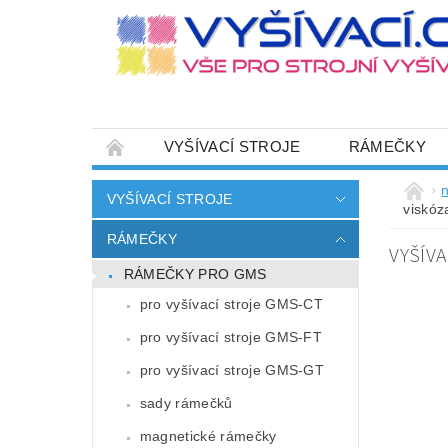
VYŠÍVACÍ STROJE
RÁMEČKY
JEHLY
SADY NITÍ A STARTOVACÍ SETY
n
VYŠÍVACÍ STROJE
viskóz
HOT-FIX APLIKACE
ZAKÁZKOVÁ VÝRO
RÁMEČKY
VYŠÍVA
CENÍK DOPRAVY (NÁKLADŮ EXPEDICE) PLAT
RÁMEČKY PRO GMS
ZÁSADY OCHRANY OSOBNÍCH ÚDAJŮ
pro vyšívací stroje GMS-CT
pro vyšívací stroje GMS-FT
pro vyšívací stroje GMS-GT
sady rámečků
magnetické rámečky