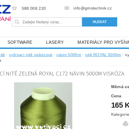
info@gmstechnik.cz
588 008 220
SOFTWARE
LASERY
MATERIÁLY PRO VYŠÍV
 PRO VYŠÍVÁNÍ
BAREVNICE A KATALOGY
DOPRO
itě
vyšívací nitě viskózové
návin 5000m
nitě ROYAL 5000m
v
a
BA, SLUŽBY
NAPIŠTE NÁM
KONTAKTY
CÍ NITĚ ZELENÁ ROYAL C172 NÁVIN 5000M VISKÓZA
NÝ OD 6. 5.2024
OBCHODNÍ PODMÍNKY PRO E-SHOP 
Měrná c
Cena
165 
Kategori