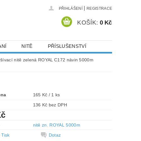
|
PŘIHLÁŠENÍ
REGISTRACE
KOŠÍK:
0 Kč
ANÍ
NITĚ
PŘÍSLUŠENSTVÍ
DEJ A SLEVY
HOT-FIX KAMENY
yšívací nitě zelená ROYAL C172 návin 5000m
VYSIVACI.CZ
ena
165 Kč / 1 ks
136 Kč bez DPH
Kč
e
nitě zn. ROYAL 5000m
Tisk
Dotaz