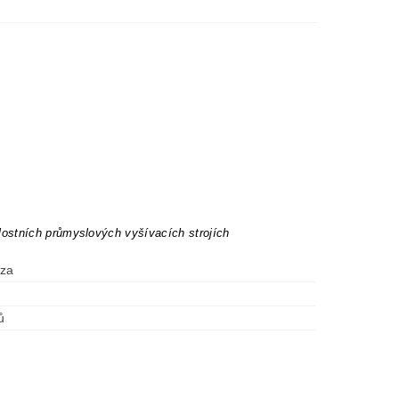
lostních průmyslových vyšívacích strojích
óza
ů