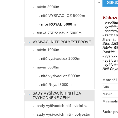
DISKU
návin 5000m
nitě VYSIVACI.CZ 5000m
Viskóz
- prvotří
nitě ROYAL 5000m
- vyrábě
- opatřen
tenké 75D/2 návin 5000m
- zaručí 
Materiál:
VYŠÍVACÍ NITĚ POLYESTEROVÉ
Síla: 120
Návin: 5
návin 1000m
Použití:
- výšivky
nitě vysivaci.cz 1000m
- vyšíván
- vyšíván
návin 5000m
Nitě Roya
nitě vysivaci.cz 5000m
Materiál
nitě Royal 5000m
Síla
SADY VYŠÍVACÍCH NITÍ ZA
Návin
ZVÝHODNĚNÉ CENY
Minimáln
sady vyšívacích nití - viskóza
Buďte prv
sady vyšívacích nití - polyester