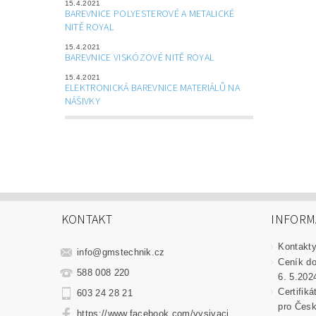
15.4.2021
BAREVNICE POLYESTEROVÉ A METALICKÉ
NITĚ ROYAL
15.4.2021
BAREVNICE VISKÓZOVÉ NITĚ ROYAL
15.4.2021
ELEKTRONICKÁ BAREVNICE MATERIÁLŮ NA
NÁŠIVKY
KONTAKT
INFORM
Kontakt
info
@
gmstechnik.cz
Ceník do
588 008 220
6. 5.202
Certifik
603 24 28 21
pro Česk
https://www.facebook.com/vysivaci