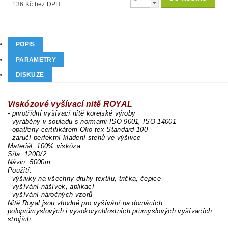
136 Kč bez DPH
POPIS
PARAMETRY
DISKUZE
Viskózové vyšívací nitě ROYAL
- prvotřídní vyšívací nitě korejské výroby
- vyráběny v souladu s normami ISO 9001, ISO 14001
- opatřeny certifikátem Öko-tex Standard 100
- zaručí perfektní kladení stehů ve výšivce
Materiál: 100% viskóza
Síla: 120D/2
Návin: 5000m
Použití:
- výšivky na všechny druhy textilu, trička, čepice
- vyšívání nášívek, aplikací
- vyšívání náročných vzorů
Nitě Royal jsou vhodné pro vyšívání na domácích,
poloprůmyslových i vysokorychlostních průmyslových vyšívacích
strojích.