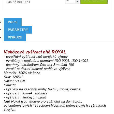
136 Kč bez DPH
POPIS
PARAMETRY
DISKUZE
Viskózové vyšívací nitě ROYAL
- prvotřídní vyšívací nitě korejské výroby
- vyráběny v souladu s normami ISO 9001, ISO 14001
- opatřeny certifikátem Öko-tex Standard 100
- zaručí perfektní kladení stehů ve výšivce
Materiál: 100% viskóza
Síla: 120D/2
Návin: 5000m
Použití:
- výšivky na všechny druhy textilu, trička, čepice
- vyšívání nášívek, aplikací
- vyšívání náročných vzorů
Nitě Royal jsou vhodné pro vyšívání na domácích,
poloprůmyslových i vysokorychlostních průmyslových vyšívacích
strojích.