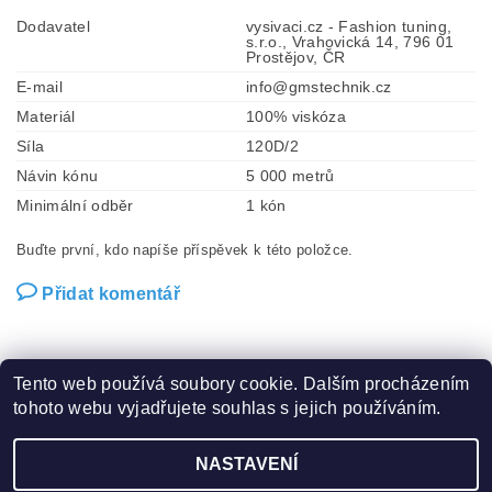
Dodavatel
vysivaci.cz - Fashion tuning,
s.r.o., Vrahovická 14, 796 01
Prostějov, ČR
E-mail
info@gmstechnik.cz
Materiál
100% viskóza
Síla
120D/2
Návin kónu
5 000 metrů
Minimální odběr
1 kón
Buďte první, kdo napíše příspěvek k této položce.
Přidat komentář
Tento web používá soubory cookie. Dalším procházením
tohoto webu vyjadřujete souhlas s jejich používáním.
Zboží.cz
|
Heureka.cz
|
Hot-fix.cz
|
Crystalstyle.cz
NASTAVENÍ