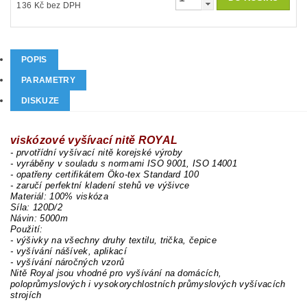
136 Kč bez DPH
POPIS
PARAMETRY
DISKUZE
viskózové vyšívací nitě ROYAL
- prvotřídní vyšívací nitě korejské výroby
- vyráběny v souladu s normami ISO 9001, ISO 14001
- opatřeny certifikátem Öko-tex Standard 100
- zaručí perfektní kladení stehů ve výšivce
Materiál: 100% viskóza
Síla: 120D/2
Návin: 5000m
Použití:
- výšivky na všechny druhy textilu, trička, čepice
- vyšívání nášívek, aplikací
- vyšívání náročných vzorů
Nitě Royal jsou vhodné pro vyšívání na domácích,
poloprůmyslových i vysokorychlostních průmyslových vyšívacích
strojích