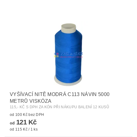
VYŠÍVACÍ NITĚ MODRÁ C113 NÁVIN 5000
METRŮ VISKÓZA
115,- KČ S DPH ZA KÓN PŘI NÁKUPU BALENÍ 12 KUSŮ
od 100 Kč bez DPH
121 Kč
od
od 115 Kč / 1 ks