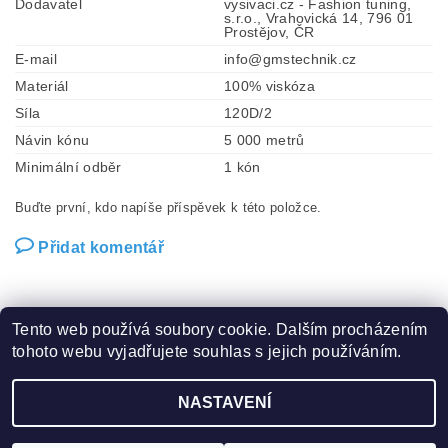
Dodavatel
vysivaci.cz - Fashion tuning,
s.r.o., Vrahovická 14, 796 01
Prostějov, ČR
E-mail
info@gmstechnik.cz
Materiál
100% viskóza
Síla
120D/2
Návin kónu
5 000 metrů
Minimální odběr
1 kón
Buďte první, kdo napíše příspěvek k této položce.
Přidat komentář
Tento web používá soubory cookie. Dalším procházením
tohoto webu vyjadřujete souhlas s jejich používáním.
Zboží.cz
|
Heureka.cz
|
Hot-fix.cz
|
Crystalstyle.cz
NASTAVENÍ
2026 ©
Vysivaci.cz
, všechna práva vyhrazena