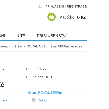
|
PŘIHLÁŠENÍ
REGISTRACE
KOŠÍK:
0 Kč
ANÍ
NITĚ
PŘÍSLUŠENSTVÍ
DEJ A SLEVY
HOT-FIX KAMENY
yšívací nitě žlutá ROYAL C015 návin 5000m viskóza
VYSIVACI.CZ
ena
165 Kč / 1 ks
136 Kč bez DPH
Kč
e
nitě zn. ROYAL 5000m
Tisk
Dotaz