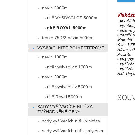
návin 5000m
Viskóz
nitě VYSIVACI.CZ 5000m
- prvotří
- vyrábě
nitě ROYAL 5000m
- opatřen
- zaručí 
tenké 75D/2 návin 5000m
Materiál:
Síla: 120
VYŠÍVACÍ NITĚ POLYESTEROVÉ
Návin: 5
Použití:
návin 1000m
- výšivky
- vyšíván
nitě vysivaci.cz 1000m
- vyšíván
Nitě Roya
návin 5000m
nitě vysivaci.cz 5000m
SOUV
nitě Royal 5000m
SADY VYŠÍVACÍCH NITÍ ZA
ZVÝHODNĚNÉ CENY
sady vyšívacích nití - viskóza
sady vyšívacích nití - polyester