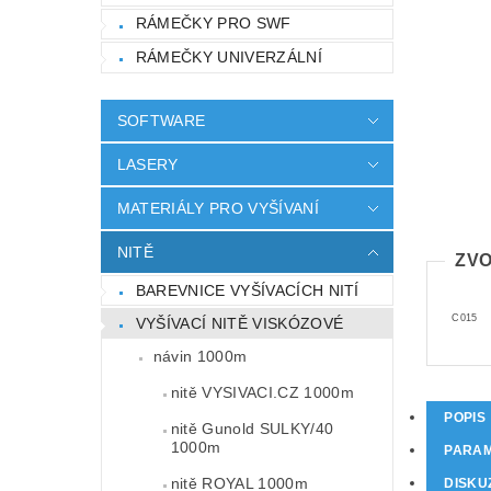
RÁMEČKY PRO SWF
RÁMEČKY UNIVERZÁLNÍ
SOFTWARE
LASERY
MATERIÁLY PRO VYŠÍVANÍ
NITĚ
ZVO
BAREVNICE VYŠÍVACÍCH NITÍ
C015
VYŠÍVACÍ NITĚ VISKÓZOVÉ
návin 1000m
nitě VYSIVACI.CZ 1000m
POPIS
nitě Gunold SULKY/40
1000m
PARA
nitě ROYAL 1000m
DISKU