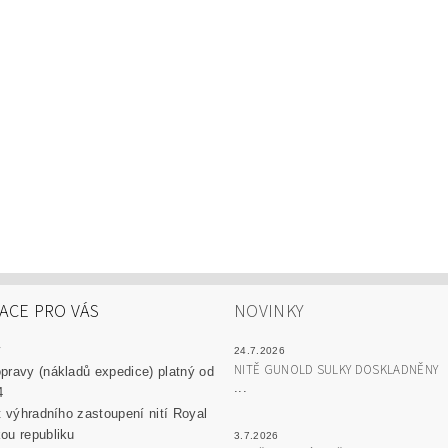
ACE PRO VÁS
NOVINKY
y
24.7.2026
NITĚ GUNOLD SULKY DOSKLADNĚNY
pravy (nákladů expedice) platný od
...
4
át výhradního zastoupení nití Royal
ou republiku
3.7.2026