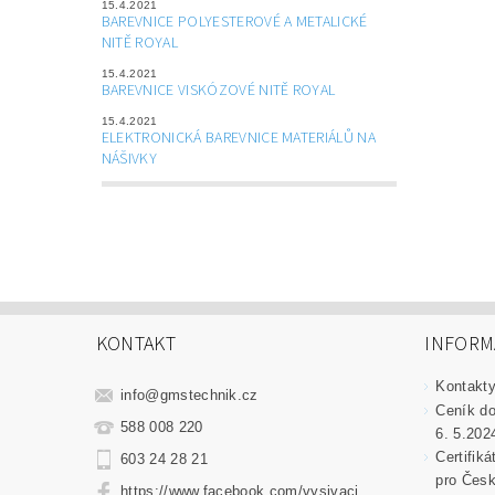
15.4.2021
BAREVNICE POLYESTEROVÉ A METALICKÉ
NITĚ ROYAL
15.4.2021
BAREVNICE VISKÓZOVÉ NITĚ ROYAL
15.4.2021
ELEKTRONICKÁ BAREVNICE MATERIÁLŮ NA
NÁŠIVKY
KONTAKT
INFORM
Kontakt
info
@
gmstechnik.cz
Ceník do
588 008 220
6. 5.202
Certifik
603 24 28 21
pro Česk
https://www.facebook.com/vysivaci