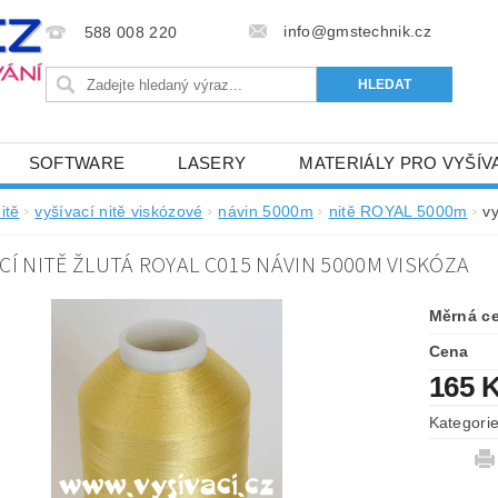
info@gmstechnik.cz
588 008 220
SOFTWARE
LASERY
MATERIÁLY PRO VYŠÍV
 PRO VYŠÍVÁNÍ
BAREVNICE A KATALOGY
DOPRO
itě
vyšívací nitě viskózové
návin 5000m
nitě ROYAL 5000m
v
BA, SLUŽBY
NAPIŠTE NÁM
KONTAKTY
CÍ NITĚ ŽLUTÁ ROYAL C015 NÁVIN 5000M VISKÓZA
NÝ OD 6. 5.2024
OBCHODNÍ PODMÍNKY PRO E-SHOP 
Měrná c
Cena
165 
Kategori