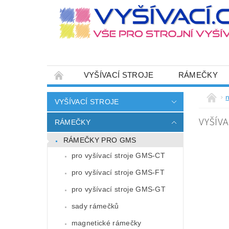
VYŠÍVACÍ STROJE
RÁMEČKY
JEHLY
SADY NITÍ A STARTOVACÍ SETY
n
VYŠÍVACÍ STROJE
HOT-FIX APLIKACE
ZAKÁZKOVÁ VÝRO
VYŠÍVA
RÁMEČKY
CENÍK DOPRAVY (NÁKLADŮ EXPEDICE) PLAT
RÁMEČKY PRO GMS
ZÁSADY OCHRANY OSOBNÍCH ÚDAJŮ
pro vyšívací stroje GMS-CT
pro vyšívací stroje GMS-FT
pro vyšívací stroje GMS-GT
sady rámečků
magnetické rámečky