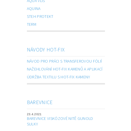
AQUA VLIS
AQUINA
STEH PROTEKT
TERM
NÁVODY HOT-FIX
NÁVOD PRO PRÁCI S TRANSFEROVOU FÓLIÍ
NAŽEHLOVÁNÍ HOT-FIX KAMENŮ A APLIKACÍ
ÚDRŽBA TEXTILU S HOT-FIX KAMENY
BAREVNICE
23.4.2021
BAREVNICE VISKÓZOVÉ NITĚ GUNOLD
SULKY