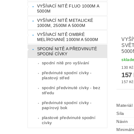
VYŠÍVACÍ NITĚ FLUO 1000M A
5000M
VYŠÍVACÍ NITĚ METALICKÉ
1000M, 2500M A 5000M
VYŠÍVACÍ NITĚ OMBRÉ
VYŠÍ
MELÍROVANÉ 1000M A 5000M
SVĚT
SPODNÍ NITĚ A PŘEDVINUTÉ
5000
SPODNÍ CÍVKY
sklad
spodní nitě pro vyšívání
předvinuté spodní cívky -
157
plastový střed
157 Kč 
spodní předvinuté cívky - bez
středu
předvinuté spodní cívky -
Materiál
papírový bok
Síla
plastové předvinuté spodní
Návin
cívky
Minimáln