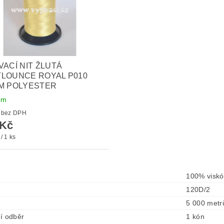
VACÍ NIT ŽLUTÁ
LOUNCE ROYAL P010
M POLYESTER
em
130 Kč bez DPH
 Kč
/ 1 ks
100% visk
120D/2
5 000 metr
í odběr
1 kón