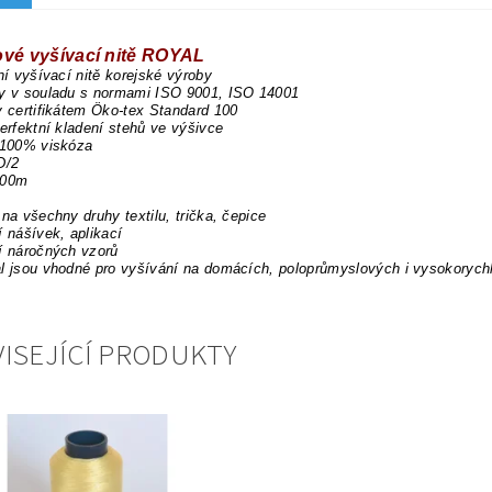
ové vyšívací nitě ROYAL
dní vyšívací nitě korejské výroby
ny v souladu s normami ISO 9001, ISO 14001
y certifikátem Öko-tex Standard 100
perfektní kladení stehů ve výšivce
 100% viskóza
D/2
000m
 na všechny druhy textilu, trička, čepice
í nášívek, aplikací
í náročných vzorů
l jsou vhodné pro vyšívání na domácích, poloprůmyslových i vysokorych
ISEJÍCÍ PRODUKTY