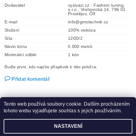
Dodavatel
vysivaci.cz - Fashion tuning,
s.r.o., Vrahovická 14, 796 01
Prostějov, ČR
E-mail
info@gmstechnik.cz
Složení
100% viskóza
Síla
120D/2
Návin kónu
5 000 metrů
Minimální odběr
1 kón
Buďte první, kdo napíše příspěvek k této položce.
Přidat komentář
Tento web používá soubory cookie. Dalším procházením
tohoto webu vyjadřujete souhlas s jejich používáním.
Zboží.cz
|
Heureka.cz
|
Hot-fix.cz
|
Crystalstyle.cz
NASTAVENÍ
2026 ©
Vysivaci.cz
, všechna práva vyhrazena