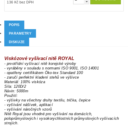
136 Kč bez DPH
POPIS
PARAMETRY
DISKUZE
Viskózové vyšívací nitě ROYAL
- prvotřídní vyšívací nitě korejské výroby
- vyráběny v souladu s normami ISO 9001, ISO 14001
- opatřeny certifikátem Öko-tex Standard 100
- zaručí perfektní kladení stehů ve výšivce
Materiál: 100% viskóza
Síla: 120D/2
Návin: 5000m
Použití:
- výšivky na všechny druhy textilu, trička, čepice
- vyšívání nášívek, aplikací
- vyšívání náročných vzorů
Nitě Royal jsou vhodné pro vyšívání na domácích,
poloprůmyslových i vysokorychlostních průmyslových vyšívacích
strojích.