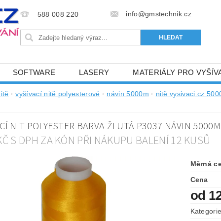
info@gmstechnik.cz
588 008 220
SOFTWARE
LASERY
MATERIÁLY PRO VYŠÍV
 PRO VYŠÍVÁNÍ
BAREVNICE A KATALOGY
DOPRO
itě
vyšívací nitě polyesterové
návin 5000m
nitě vysivaci.cz 50
m
BA, SLUŽBY
NAPIŠTE NÁM
KONTAKTY
CÍ NIT POLYESTER BARVA ŽLUTÁ P3037 NÁVIN 5000M
NÝ OD 6. 5.2024
OBCHODNÍ PODMÍNKY PRO E-SHOP 
 KČ S DPH ZA KÓN PŘI NÁKUPU BALENÍ 12 KUSŮ
Měrná c
Cena
od 1
Kategori