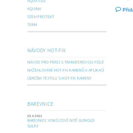
AQUA VLIS
AQUINA
Přid
STEH PROTEKT
TERM
NÁVODY HOT-FIX
NÁVOD PRO PRÁCI S TRANSFEROVOU FÓLIÍ
NAŽEHLOVÁNÍ HOT-FIX KAMENŮ A APLIKACÍ
ÚDRŽBA TEXTILU S HOT-FIX KAMENY
BAREVNICE
23.4.2021
BAREVNICE VISKÓZOVÉ NITĚ GUNOLD
SULKY