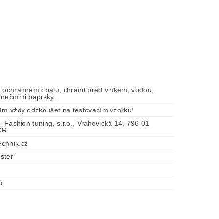
v ochranném obalu, chránit před vlhkem, vodou,
unečními paprsky.
tím vždy odzkoušet na testovacím vzorku!
 - Fashion tuning, s.r.o., Vrahovická 14, 796 01
 ČR
chnik.cz
ster
ů