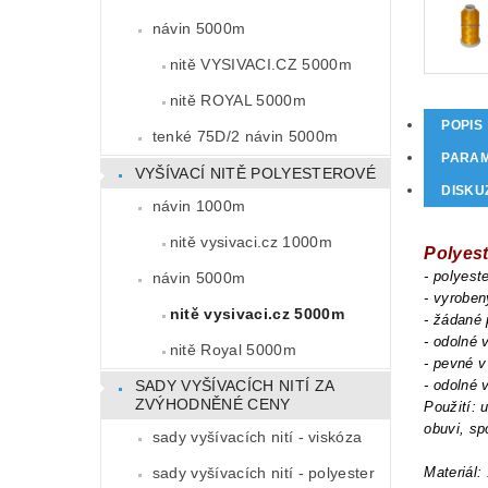
návin 5000m
nitě VYSIVACI.CZ 5000m
nitě ROYAL 5000m
POPIS
tenké 75D/2 návin 5000m
PARA
VYŠÍVACÍ NITĚ POLYESTEROVÉ
DISKU
návin 1000m
nitě vysivaci.cz 1000m
Polyest
- polyest
návin 5000m
- vyrobe
nitě vysivaci.cz 5000m
- žádané 
- odolné 
nitě Royal 5000m
- pevné v
- odolné 
SADY VYŠÍVACÍCH NITÍ ZA
ZVÝHODNĚNÉ CENY
Použití: 
obuvi, sp
sady vyšívacích nití - viskóza
Materiál:
sady vyšívacích nití - polyester