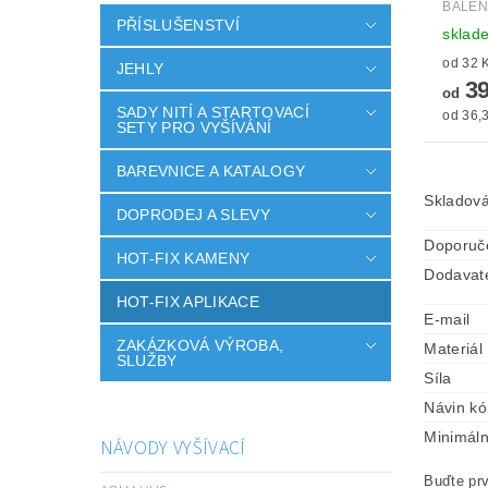
BALEN
PŘÍSLUŠENSTVÍ
sklad
JEHLY
39
od
SADY NITÍ A STARTOVACÍ
od 36,3
SETY PRO VYŠÍVÁNÍ
BAREVNICE A KATALOGY
Skladová
DOPRODEJ A SLEVY
Doporuč
HOT-FIX KAMENY
Dodavat
HOT-FIX APLIKACE
E-mail
ZAKÁZKOVÁ VÝROBA,
Materiál
SLUŽBY
Síla
Návin k
Minimáln
NÁVODY VYŠÍVACÍ
Buďte prv