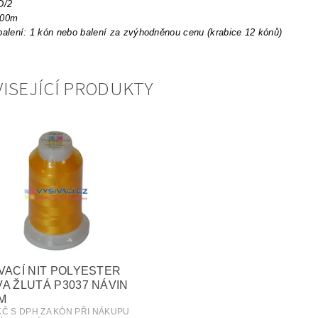
D/2
000m
balení: 1 kón nebo balení za zvýhodněnou cenu (krabice 12 kónů)
ISEJÍCÍ PRODUKTY
VACÍ NIT POLYESTER
A ŽLUTÁ P3037 NÁVIN
M
 KČ S DPH ZA KÓN PŘI NÁKUPU