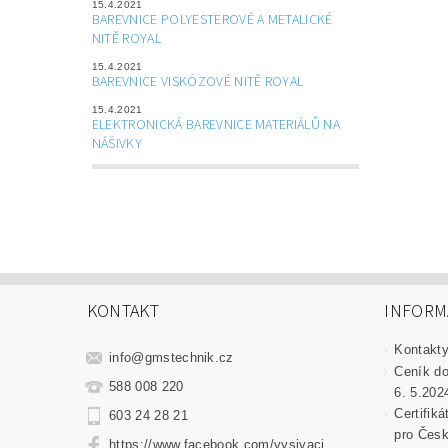
15.4.2021
BAREVNICE POLYESTEROVÉ A METALICKÉ
NITĚ ROYAL
15.4.2021
BAREVNICE VISKÓZOVÉ NITĚ ROYAL
15.4.2021
ELEKTRONICKÁ BAREVNICE MATERIÁLŮ NA
NÁŠIVKY
KONTAKT
INFORM
Kontakt
info
@
gmstechnik.cz
Ceník do
588 008 220
6. 5.202
Certifik
603 24 28 21
pro Česk
https://www.facebook.com/vysivaci