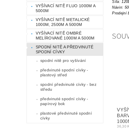
Síla: 120
VYŠÍVACÍ NITĚ FLUO 1000M A
Návin: 5
5000M
Prodejní 
VYŠÍVACÍ NITĚ METALICKÉ
1000M, 2500M A 5000M
SOUV
VYŠÍVACÍ NITĚ OMBRÉ
MELÍROVANÉ 1000M A 5000M
SPODNÍ NITĚ A PŘEDVINUTÉ
SPODNÍ CÍVKY
spodní nitě pro vyšívání
předvinuté spodní cívky -
plastový střed
spodní předvinuté cívky - bez
středu
předvinuté spodní cívky -
papírový bok
VYŠÍ
plastové předvinuté spodní
BARV
cívky
1000
36,30