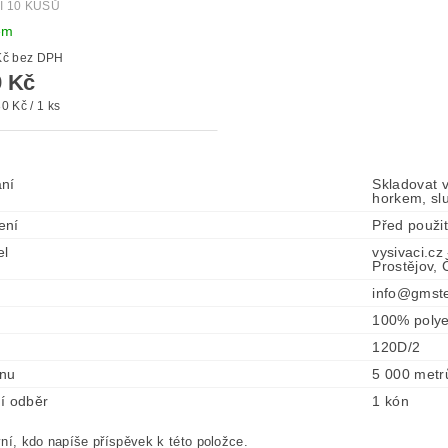
Í 10 KUSŮ
em
od 32 Kč bez DPH
 Kč
0 Kč / 1 ks
ní
Skladovat 
horkem, sl
ení
Před použi
el
vysivaci.cz
Prostějov,
info@gmste
100% polye
120D/2
ónu
5 000 metr
í odběr
1 kón
ní, kdo napíše příspěvek k této položce.