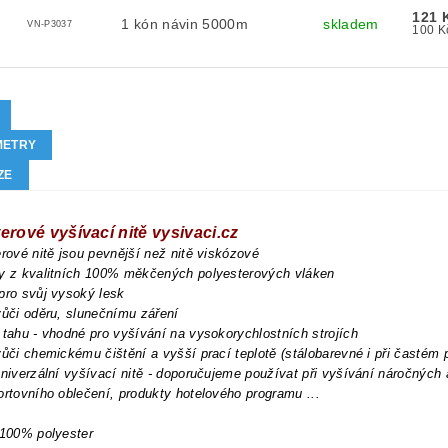
121 
1 kón návin 5000m
skladem
VN-P3037
METRY
ZE
erové vyšívací nitě vysivaci.cz
erové nitě jsou pevnější než nitě viskózové
ny z kvalitních 100% měkčených polyesterových vláken
pro svůj vysoký lesk
vůči oděru, slunečnímu záření
 tahu - vhodné pro vyšívání na vysokorychlostních strojích
vůči chemickému čištění a vyšší prací teplotě (stálobarevné i při častém 
univerzální vyšívací nitě - doporučujeme používat při vyšívání náročných
ortovního oblečení, produkty hotelového programu ...
 100% polyester