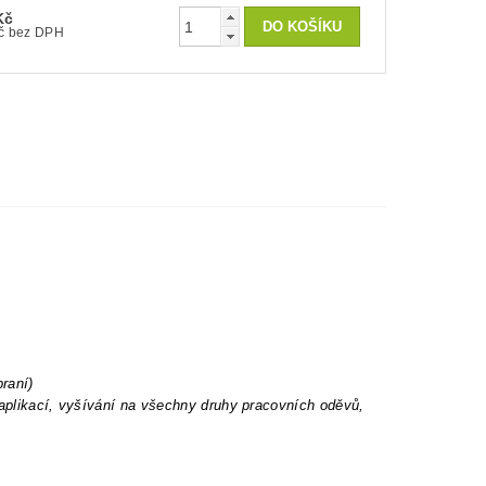
Kč
100 Kč bez DPH
praní)
 aplikací, vyšívání na všechny druhy pracovních oděvů,