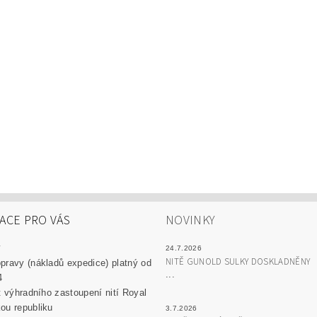
ACE PRO VÁS
NOVINKY
y
24.7.2026
NITĚ GUNOLD SULKY DOSKLADNĚNY
pravy (nákladů expedice) platný od
...
4
át výhradního zastoupení nití Royal
ou republiku
3.7.2026