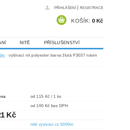
|
PŘIHLÁŠENÍ
REGISTRACE
KOŠÍK:
0 Kč
ANÍ
NITĚ
PŘÍSLUŠENSTVÍ
DEJ A SLEVY
HOT-FIX KAMENY
00m
vyšívací nit polyester barva žlutá P3037 návin
VYSIVACI.CZ
ena
od 115 Kč / 1 ks
od 100 Kč bez DPH
21 Kč
e
nitě vysivaci.cz 5000m