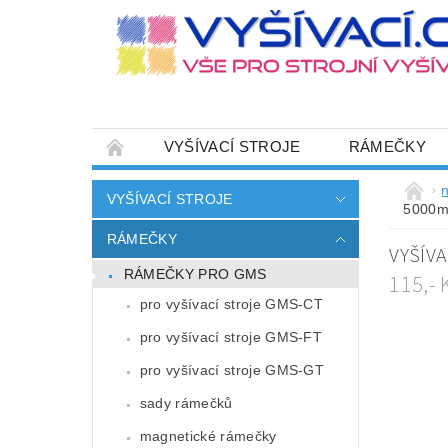
VYŠÍVACÍ STROJE
RÁMEČKY
JEHLY
SADY NITÍ A STARTOVACÍ SETY
n
VYŠÍVACÍ STROJE
5000
HOT-FIX APLIKACE
ZAKÁZKOVÁ VÝRO
RÁMEČKY
VYŠÍVA
CENÍK DOPRAVY (NÁKLADŮ EXPEDICE) PLAT
RÁMEČKY PRO GMS
115,-
ZÁSADY OCHRANY OSOBNÍCH ÚDAJŮ
pro vyšívací stroje GMS-CT
pro vyšívací stroje GMS-FT
pro vyšívací stroje GMS-GT
sady rámečků
magnetické rámečky