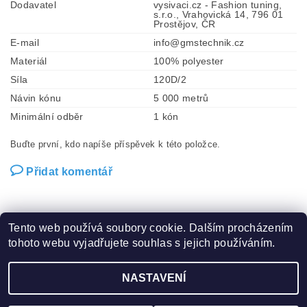
Dodavatel
vysivaci.cz - Fashion tuning,
s.r.o., Vrahovická 14, 796 01
Prostějov, ČR
E-mail
info@gmstechnik.cz
Materiál
100% polyester
Síla
120D/2
Návin kónu
5 000 metrů
Minimální odběr
1 kón
Buďte první, kdo napíše příspěvek k této položce.
Přidat komentář
Tento web používá soubory cookie. Dalším procházením
tohoto webu vyjadřujete souhlas s jejich používáním.
Zboží.cz
|
Heureka.cz
|
Hot-fix.cz
|
Crystalstyle.cz
NASTAVENÍ
2026 ©
Vysivaci.cz
, všechna práva vyhrazena