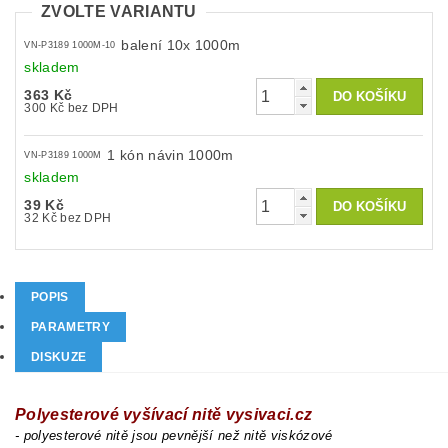
ZVOLTE VARIANTU
balení 10x 1000m
VN-P3189 1000M-10
skladem
363 Kč
300 Kč bez DPH
1 kón návin 1000m
VN-P3189 1000M
skladem
39 Kč
32 Kč bez DPH
POPIS
PARAMETRY
DISKUZE
Polyesterové vyšívací nitě vysivaci.cz
- polyesterové nitě jsou pevnější než nitě viskózové