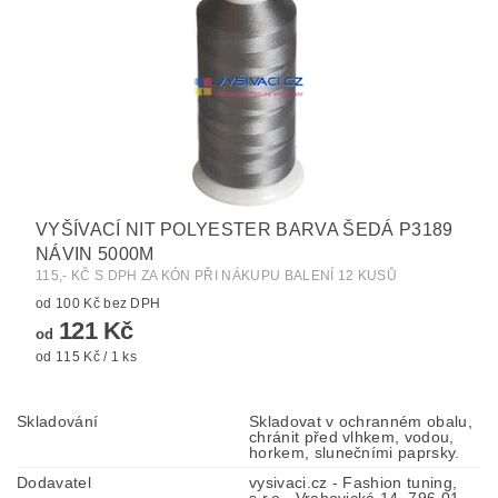
VYŠÍVACÍ NIT POLYESTER BARVA ŠEDÁ P3189
NÁVIN 5000M
115,- KČ S DPH ZA KÓN PŘI NÁKUPU BALENÍ 12 KUSŮ
od 100 Kč bez DPH
121 Kč
od
od 115 Kč / 1 ks
Skladování
Skladovat v ochranném obalu,
chránit před vlhkem, vodou,
horkem, slunečními paprsky.
Dodavatel
vysivaci.cz - Fashion tuning,