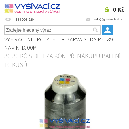
0 Kč
info@gmstechnik.cz
588 008 220
VYŠÍVACÍ NIT POLYESTER BARVA ŠEDÁ P3189
NÁVIN 1000M
36,30 KČ S DPH ZA KÓN PŘI NÁKUPU BALENÍ
10 KUSŮ