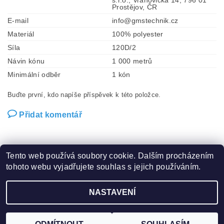
s.r.o., Vrahovická 14, 796 01
Prostějov, ČR
E-mail
info@gmstechnik.cz
Materiál
100% polyester
Síla
120D/2
Návin kónu
1 000 metrů
Minimální odběr
1 kón
Buďte první, kdo napíše příspěvek k této položce.
Přidat komentář
Tento web používá soubory cookie. Dalším procházením
tohoto webu vyjadřujete souhlas s jejich používáním.
Zboží.cz
|
Heureka.cz
|
Hot-fix.cz
|
Crystalstyle.cz
NASTAVENÍ
2026 ©
Vysivaci.cz
, všechna práva vyhrazena
Vytvořil Shoptet