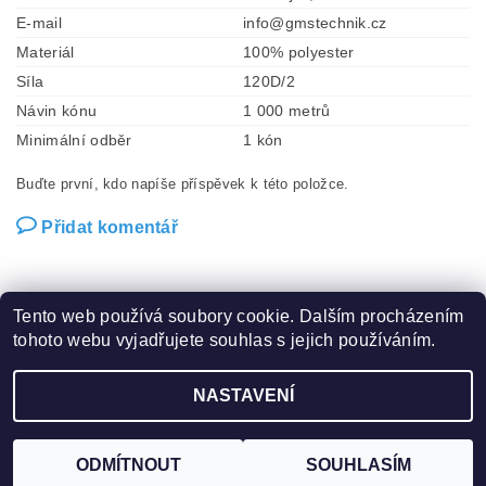
E-mail
info@gmstechnik.cz
Materiál
100% polyester
Síla
120D/2
Návin kónu
1 000 metrů
Minimální odběr
1 kón
Buďte první, kdo napíše příspěvek k této položce.
Přidat komentář
Tento web používá soubory cookie. Dalším procházením
tohoto webu vyjadřujete souhlas s jejich používáním.
Zboží.cz
|
Heureka.cz
|
Hot-fix.cz
|
Crystalstyle.cz
NASTAVENÍ
2026 ©
Vysivaci.cz
, všechna práva vyhrazena
Vytvořil Shoptet
ODMÍTNOUT
SOUHLASÍM