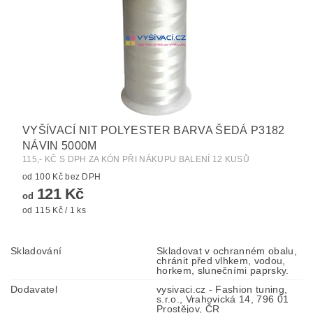
VYŠÍVACÍ NIT POLYESTER BARVA ŠEDÁ P3182
NÁVIN 5000M
115,- KČ S DPH ZA KÓN PŘI NÁKUPU BALENÍ 12 KUSŮ
od 100 Kč bez DPH
121 Kč
od
od 115 Kč / 1 ks
Skladování
Skladovat v ochranném obalu,
chránit před vlhkem, vodou,
horkem, slunečními paprsky.
Dodavatel
vysivaci.cz - Fashion tuning,
s.r.o., Vrahovická 14, 796 01
Prostějov, ČR