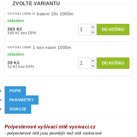
ZVOLTE VARIANTU
balení 10x 1000m
VN-P3182 1000M-10
skladem
363 Kč
300 Kč bez DPH
1 kón návin 1000m
VN-P3182 1000M
skladem
39 Kč
32 Kč bez DPH
POPIS
PARAMETRY
DISKUZE
Polyesterové vyšívací nitě vysivaci.cz
- polyesterové nitě jsou pevnější než nitě viskózové