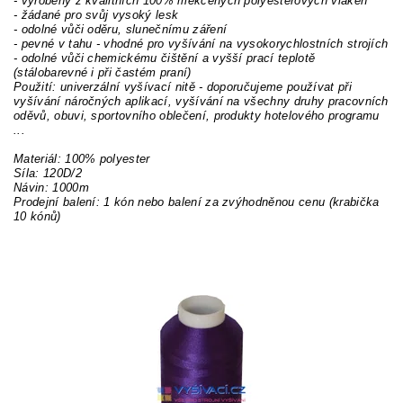
- vyrobeny z kvalitních 100% měkčených polyesterových vláken
- žádané pro svůj vysoký lesk
- odolné vůči oděru, slunečnímu záření
- pevné v tahu - vhodné pro vyšívání na vysokorychlostních strojích
- odolné vůči chemickému čištění a vyšší prací teplotě
(stálobarevné i při častém praní)
Použití: univerzální vyšívací nitě - doporučujeme používat při
vyšívání náročných aplikací, vyšívání na všechny druhy pracovních
oděvů, obuvi, sportovního oblečení, produkty hotelového programu
...
Materiál: 100% polyester
Síla: 120D/2
Návin: 1000m
Prodejní balení: 1 kón nebo balení za zvýhodněnou cenu (krabička
10 kónů)