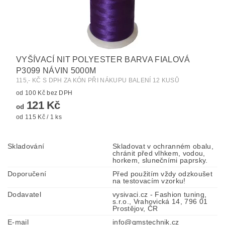
VYŠÍVACÍ NIT POLYESTER BARVA FIALOVÁ
P3099 NÁVIN 5000M
115,- KČ S DPH ZA KÓN PŘI NÁKUPU BALENÍ 12 KUSŮ
od 100 Kč bez DPH
121 Kč
od
od 115 Kč / 1 ks
Skladování
Skladovat v ochranném obalu,
chránit před vlhkem, vodou,
horkem, slunečními paprsky.
Doporučení
Před použitím vždy odzkoušet
na testovacím vzorku!
Dodavatel
vysivaci.cz - Fashion tuning,
s.r.o., Vrahovická 14, 796 01
Prostějov, ČR
E-mail
info@gmstechnik.cz