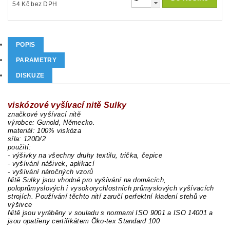
54 Kč bez DPH
POPIS
PARAMETRY
DISKUZE
viskózové vyšívací nitě Sulky
značkové vyšívací nitě
výrobce: Gunold, Německo.
materiál: 100% viskóza
síla: 120D/2
použití:
- výšivky na všechny druhy textilu, trička, čepice
- vyšívání nášivek, aplikací
- vyšívání náročných vzorů
Nitě Sulky jsou vhodné pro vyšívání na domácích,
poloprůmyslových i vysokorychlostních průmyslových vyšívacích
strojích. Používání těchto nití zaručí perfektní kladení stehů ve
výšivce
Nitě jsou vyráběny v souladu s normami ISO 9001 a ISO 14001 a
jsou opatřeny certifikátem Öko-tex Standard 100