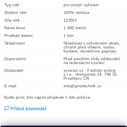
Typ nitě
pro strojní vyšívání
Složení nitě
100% viskóza
Síla nitě
120D/2
Návin kónu
1 000 metrů
Prodejní balení
1 kón
Skladování
Skladovat v ochranném obalu,
chránit před vlhkem, vodou,
horkem, slunečními paprsky.
Doporučení
Před použitím vždy odzkoušet
na testovacím vzorku!
Dodavatel
vysivaci.cz - Fashion tuning,
s.r.o., Vrahovická 14, 796 01
Prostějov, ČR
E-mail
info@gmstechnik.cz
Buďte první, kdo napíše příspěvek k této položce.
Přidat komentář