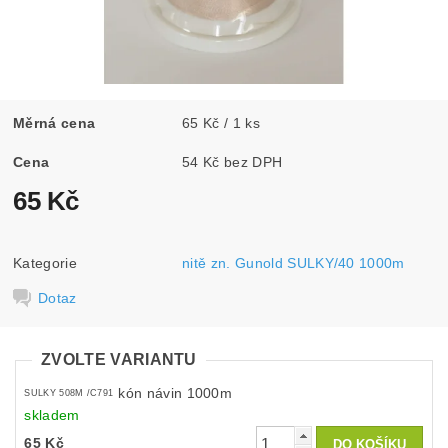
Měrná cena
65 Kč / 1 ks
Cena
54 Kč bez DPH
65 Kč
Kategorie
nitě zn. Gunold SULKY/40 1000m
Dotaz
ZVOLTE VARIANTU
kón návin 1000m
SULKY 508M /C791
skladem
65 Kč