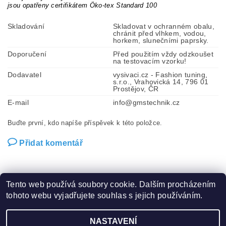
jsou opatřeny certifikátem Öko-tex Standard 100
Skladování
Skladovat v ochranném obalu,
chránit před vlhkem, vodou,
horkem, slunečními paprsky.
Doporučení
Před použitím vždy odzkoušet
na testovacím vzorku!
Dodavatel
vysivaci.cz - Fashion tuning,
s.r.o., Vrahovická 14, 796 01
Prostějov, ČR
E-mail
info@gmstechnik.cz
Buďte první, kdo napíše příspěvek k této položce.
Přidat komentář
Tento web používá soubory cookie. Dalším procházením
tohoto webu vyjadřujete souhlas s jejich používáním.
Zboží.cz
|
Heureka.cz
|
Hot-fix.cz
|
Crystalstyle.cz
NASTAVENÍ