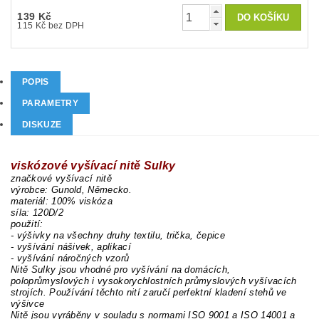
139 Kč
115 Kč bez DPH
POPIS
PARAMETRY
DISKUZE
viskózové vyšívací nitě Sulky
značkové vyšívací nitě
výrobce: Gunold, Německo.
materiál: 100% viskóza
síla: 120D/2
použití:
- výšivky na všechny druhy textilu, trička, čepice
- vyšívání nášivek, aplikací
- vyšívání náročných vzorů
Nitě Sulky jsou vhodné pro vyšívání na domácích,
poloprůmyslových i vysokorychlostních průmyslových vyšívacích
strojích. Používání těchto nití zaručí perfektní kladení stehů ve
výšivce
Nitě jsou vyráběny v souladu s normami ISO 9001 a ISO 14001 a