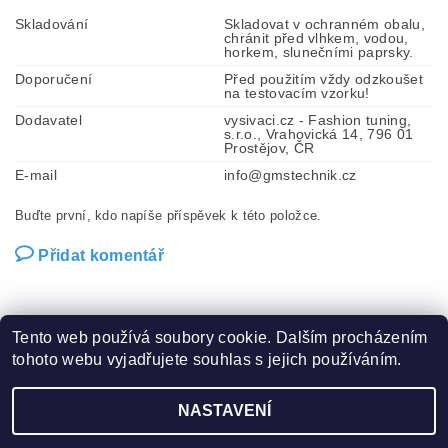
Skladování
Skladovat v ochranném obalu,
chránit před vlhkem, vodou,
horkem, slunečními paprsky.
Doporučení
Před použitím vždy odzkoušet
na testovacím vzorku!
Dodavatel
vysivaci.cz - Fashion tuning,
s.r.o., Vrahovická 14, 796 01
Prostějov, ČR
E-mail
info@gmstechnik.cz
Buďte první, kdo napíše příspěvek k této položce.
Přidat komentář
Tento web používá soubory cookie. Dalším procházením
tohoto webu vyjadřujete souhlas s jejich používáním.
Zboží.cz
|
Heureka.cz
|
Hot-fix.cz
|
Crystalstyle.cz
NASTAVENÍ
2026 ©
Vysivaci.cz
, všechna práva vyhrazena