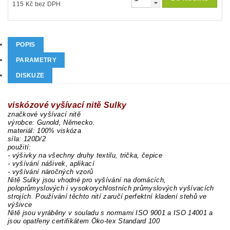
115 Kč bez DPH
POPIS
PARAMETRY
DISKUZE
viskózové vyšívací nitě Sulky
značkové vyšívací nitě
výrobce: Gunold, Německo.
materiál: 100% viskóza
síla: 120D/2
použití:
- výšivky na všechny druhy textilu, trička, čepice
- vyšívání nášivek, aplikací
- vyšívání náročných vzorů
Nitě Sulky jsou vhodné pro vyšívání na domácích,
poloprůmyslových i vysokorychlostních průmyslových vyšívacích
strojích. Používání těchto nití zaručí perfektní kladení stehů ve
výšivce
Nitě jsou vyráběny v souladu s normami ISO 9001 a ISO 14001 a
jsou opatřeny certifikátem Öko-tex Standard 100