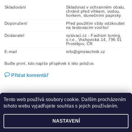
Skladování
Skladovat v ochranném obalu,
chránit před vlhkem, vodou,
horkem, slunečními paprsky.
Doporučení
Před použitím vždy odzkoušet
na testovacím vzorku!
Dodavatel
vysivaci.cz - Fashion tuning,
s.r.o., Vrahovická 14, 796 01
Prostějov, ČR
E-mail
info@gmstechnik.cz
Buďte první, kdo napíše příspěvek k této položce.
Přidat komentář
Tento web používá soubory cookie. Dalším procházením
tohoto webu vyjadřujete souhlas s jejich používáním.
Zboží.cz
|
Heureka.cz
|
Hot-fix.cz
|
Crystalstyle.cz
NASTAVENÍ
2026 ©
Vysivaci.cz
, všechna práva vyhrazena