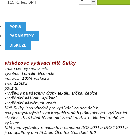
115 Kč bez DPH
POPIS
PARAMETRY
DISKUZE
viskózové vyšívací nitě Sulky
značkové vyšívací nitě
výrobce: Gunold, Německo.
materiál: 100% viskóza
síla: 120D/2
použití:
- výšivky na všechny druhy textilu, trička, čepice
- vyšívání nášivek, aplikací
- vyšívání náročných vzorů
Nitě Sulky jsou vhodné pro vyšívání na domácích,
poloprůmyslových i vysokorychlostních průmyslových vyšívacích
strojích. Používání těchto nití zaručí perfektní kladení stehů ve
výšivce
Nitě jsou vyráběny v souladu s normami ISO 9001 a ISO 14001 a
jsou opatřeny certifikátem Öko-tex Standard 100