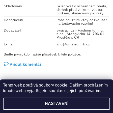
Skladování
Skladovat v ochranném obalu,
chránit před vlhkem, vodou,
horkem, slunečními paprsky.
Doporučení
Před použitím vždy odzkoušet
na testovacím vzorku!
Dodavatel
vysivaci.cz - Fashion tuning,
s.r.o., Vrahovická 14, 796 01
Prostějov, ČR
E-mail
info@gmstechnik.cz
Buďte první, kdo napíše příspěvek k této položce.
Přidat komentář
Tento web používá soubory cookie. Dalším procházením
tohoto webu vyjadřujete souhlas s jejich používáním.
Zboží.cz
|
Heureka.cz
|
Hot-fix.cz
|
Crystalstyle.cz
NASTAVENÍ
2026 ©
Vysivaci.cz
, všechna práva vyhrazena