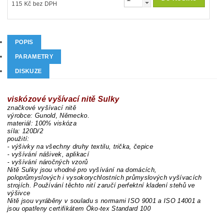
115 Kč bez DPH
POPIS
PARAMETRY
DISKUZE
viskózové vyšívací nitě Sulky
značkové vyšívací nitě
výrobce: Gunold, Německo.
materiál: 100% viskóza
síla: 120D/2
použití:
- výšivky na všechny druhy textilu, trička, čepice
- vyšívání nášivek, aplikací
- vyšívání náročných vzorů
Nitě Sulky jsou vhodné pro vyšívání na domácích,
poloprůmyslových i vysokorychlostních průmyslových vyšívacích
strojích. Používání těchto nití zaručí perfektní kladení stehů ve
výšivce
Nitě jsou vyráběny v souladu s normami ISO 9001 a ISO 14001 a
jsou opatřeny certifikátem Öko-tex Standard 100