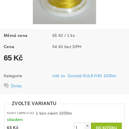
Měrná cena
65 Kč / 1 ks
Cena
54 Kč bez DPH
65 Kč
Kategorie
nitě zn. Gunold SULKY/40 1000m
Dotaz
ZVOLTE VARIANTU
1 kón návin 1000m
SULKY 1260M /C212
skladem
65 Kč