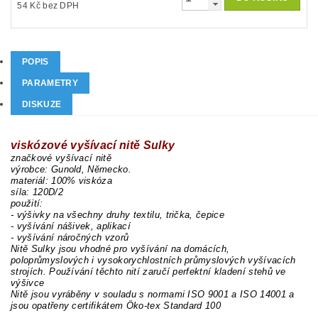
54 Kč bez DPH
POPIS
PARAMETRY
DISKUZE
viskózové vyšívací nitě Sulky
značkové vyšívací nitě
výrobce: Gunold, Německo.
materiál: 100% viskóza
síla: 120D/2
použití:
- výšivky na všechny druhy textilu, trička, čepice
- vyšívání nášivek, aplikací
- vyšívání náročných vzorů
Nitě Sulky jsou vhodné pro vyšívání na domácích,
poloprůmyslových i vysokorychlostních průmyslových vyšívacích
strojích. Používání těchto nití zaručí perfektní kladení stehů ve
výšivce
Nitě jsou vyráběny v souladu s normami ISO 9001 a ISO 14001 a
jsou opatřeny certifikátem Öko-tex Standard 100