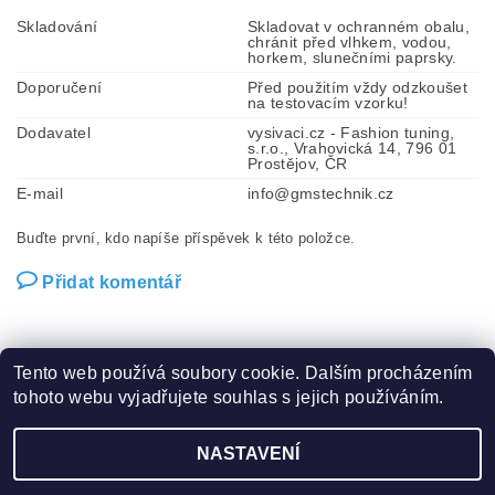
Skladování
Skladovat v ochranném obalu,
chránit před vlhkem, vodou,
horkem, slunečními paprsky.
Doporučení
Před použitím vždy odzkoušet
na testovacím vzorku!
Dodavatel
vysivaci.cz - Fashion tuning,
s.r.o., Vrahovická 14, 796 01
Prostějov, ČR
E-mail
info@gmstechnik.cz
Buďte první, kdo napíše příspěvek k této položce.
Přidat komentář
Tento web používá soubory cookie. Dalším procházením
tohoto webu vyjadřujete souhlas s jejich používáním.
Zboží.cz
|
Heureka.cz
|
Hot-fix.cz
|
Crystalstyle.cz
NASTAVENÍ
2026 ©
Vysivaci.cz
, všechna práva vyhrazena