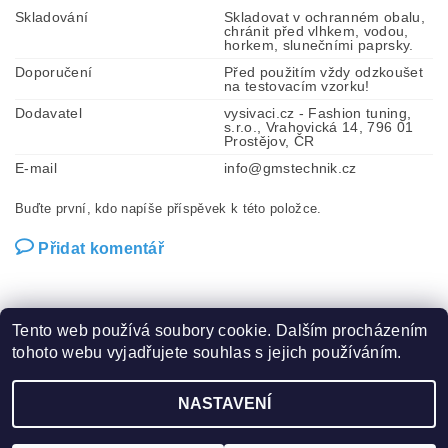
Skladování
Skladovat v ochranném obalu,
chránit před vlhkem, vodou,
horkem, slunečními paprsky.
Doporučení
Před použitím vždy odzkoušet
na testovacím vzorku!
Dodavatel
vysivaci.cz - Fashion tuning,
s.r.o., Vrahovická 14, 796 01
Prostějov, ČR
E-mail
info@gmstechnik.cz
Buďte první, kdo napíše příspěvek k této položce.
Přidat komentář
Tento web používá soubory cookie. Dalším procházením
tohoto webu vyjadřujete souhlas s jejich používáním.
Zboží.cz
|
Heureka.cz
|
Hot-fix.cz
|
Crystalstyle.cz
NASTAVENÍ
2026 ©
Vysivaci.cz
, všechna práva vyhrazena