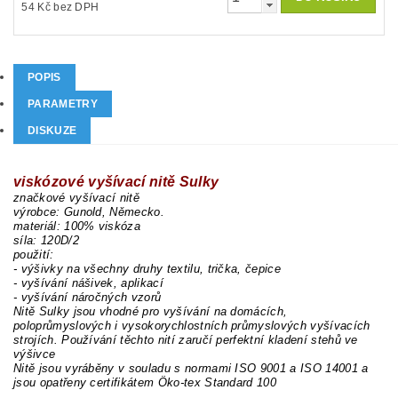
54 Kč bez DPH
POPIS
PARAMETRY
DISKUZE
viskózové vyšívací nitě Sulky
značkové vyšívací nitě
výrobce: Gunold, Německo.
materiál: 100% viskóza
síla: 120D/2
použití:
- výšivky na všechny druhy textilu, trička, čepice
- vyšívání nášivek, aplikací
- vyšívání náročných vzorů
Nitě Sulky jsou vhodné pro vyšívání na domácích,
poloprůmyslových i vysokorychlostních průmyslových vyšívacích
strojích. Používání těchto nití zaručí perfektní kladení stehů ve
výšivce
Nitě jsou vyráběny v souladu s normami ISO 9001 a ISO 14001 a
jsou opatřeny certifikátem Öko-tex Standard 100