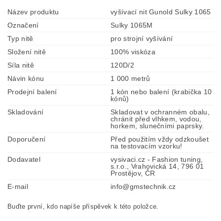
Název produktu
vyšívací nit Gunold Sulky 1065
Označení
Sulky 1065M
Typ nitě
pro strojní vyšívání
Složení nitě
100% viskóza
Síla nitě
120D/2
Návin kónu
1 000 metrů
Prodejní balení
1 kón nebo balení (krabička 10
kónů)
Skladování
Skladovat v ochranném obalu,
chránit před vlhkem, vodou,
horkem, slunečními paprsky.
Doporučení
Před použitím vždy odzkoušet
na testovacím vzorku!
Dodavatel
vysivaci.cz - Fashion tuning,
s.r.o., Vrahovická 14, 796 01
Prostějov, ČR
E-mail
info@gmstechnik.cz
Buďte první, kdo napíše příspěvek k této položce.