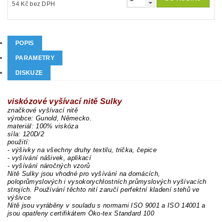
54 Kč bez DPH
POPIS
PARAMETRY
DISKUZE
viskózové vyšívací nitě Sulky
značkové vyšívací nitě
výrobce: Gunold, Německo.
materiál: 100% viskóza
síla: 120D/2
použití:
- výšivky na všechny druhy textilu, trička, čepice
- vyšívání nášivek, aplikací
- vyšívání náročných vzorů
Nitě Sulky jsou vhodné pro vyšívání na domácích,
poloprůmyslových i vysokorychlostních průmyslových vyšívacích
strojích. Používání těchto nití zaručí perfektní kladení stehů ve
výšivce
Nitě jsou vyráběny v souladu s normami ISO 9001 a ISO 14001 a
jsou opatřeny certifikátem Öko-tex Standard 100