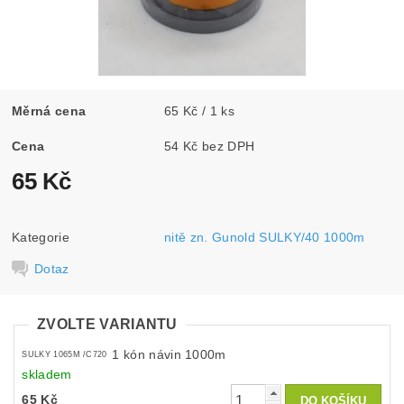
Měrná cena
65 Kč / 1 ks
Cena
54 Kč bez DPH
65 Kč
Kategorie
nitě zn. Gunold SULKY/40 1000m
Dotaz
ZVOLTE VARIANTU
1 kón návin 1000m
SULKY 1065M /C720
skladem
65 Kč