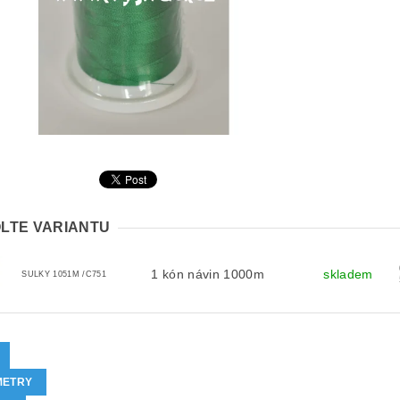
LTE VARIANTU
1 kón návin 1000m
skladem
SULKY 1051M /C751
METRY