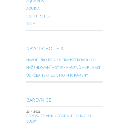
AQUA VLIS
AQUINA
STEH PROTEKT
TERM
NÁVODY HOT-FIX
NÁVOD PRO PRÁCI S TRANSFEROVOU FÓLIÍ
NAŽEHLOVÁNÍ HOT-FIX KAMENŮ A APLIKACÍ
ÚDRŽBA TEXTILU S HOT-FIX KAMENY
BAREVNICE
23.4.2021
BAREVNICE VISKÓZOVÉ NITĚ GUNOLD
SULKY