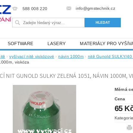
info@gmstechnik.cz
588 008 220
SOFTWARE
LASERY
MATERIÁLY PRO VYŠÍV
 PRO VYŠÍVÁNÍ
BAREVNICE A KATALOGY
DOPRO
itě
vyšívací nitě viskózové
návin 1000m
nitě Gunold SULKY/4
1000m, viskóza
BA, SLUŽBY
NAPIŠTE NÁM
KONTAKTY
CÍ NIT GUNOLD SULKY ZELENÁ 1051, NÁVIN 1000M, 
NÝ OD 6. 5.2024
OBCHODNÍ PODMÍNKY PRO E-SHOP 
Měrná c
Cena
65 K
Kategori