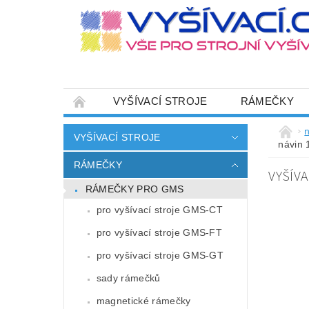
VYŠÍVACÍ STROJE
RÁMEČKY
JEHLY
SADY NITÍ A STARTOVACÍ SETY
n
VYŠÍVACÍ STROJE
návin 
HOT-FIX APLIKACE
ZAKÁZKOVÁ VÝRO
RÁMEČKY
VYŠÍVA
CENÍK DOPRAVY (NÁKLADŮ EXPEDICE) PLAT
RÁMEČKY PRO GMS
ZÁSADY OCHRANY OSOBNÍCH ÚDAJŮ
pro vyšívací stroje GMS-CT
pro vyšívací stroje GMS-FT
pro vyšívací stroje GMS-GT
sady rámečků
magnetické rámečky