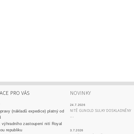
ACE PRO VÁS
NOVINKY
y
24.7.2026
NITĚ GUNOLD SULKY DOSKLADNĚNY
pravy (nákladů expedice) platný od
...
4
át výhradního zastoupení nití Royal
ou republiku
3.7.2026