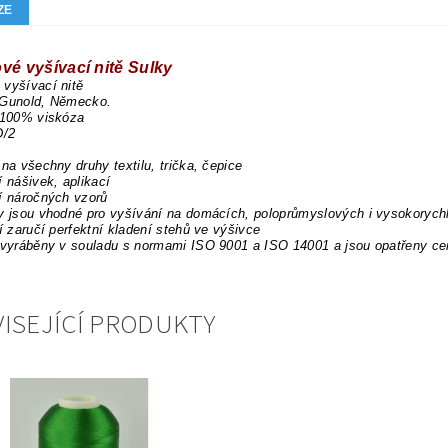
ZE
vé vyšívací nitě Sulky
vyšívací nitě
 Gunold, Německo.
 100% viskóza
D/2
 na všechny druhy textilu, trička, čepice
í nášivek, aplikací
í náročných vzorů
y jsou vhodné pro vyšívání na domácích, poloprůmyslových i vysokorych
tí zaručí perfektní kladení stehů ve výšivce
 vyráběny v souladu s normami ISO 9001 a ISO 14001 a jsou opatřeny ce
ISEJÍCÍ PRODUKTY