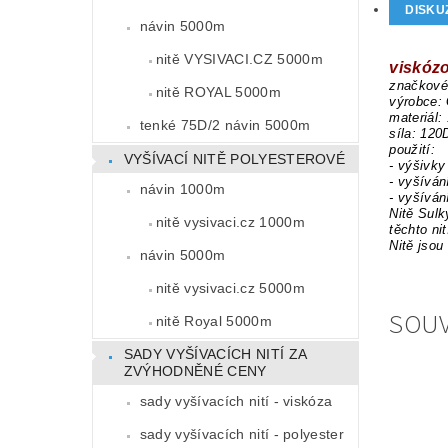
DISKU
návin 5000m
nitě VYSIVACI.CZ 5000m
viskózo
značkové 
nitě ROYAL 5000m
výrobce:
materiál:
tenké 75D/2 návin 5000m
síla: 120
použití:
VYŠÍVACÍ NITĚ POLYESTEROVÉ
- výšivky
- vyšíván
návin 1000m
- vyšíván
Nitě Sulk
nitě vysivaci.cz 1000m
těchto ni
Nitě jsou
návin 5000m
nitě vysivaci.cz 5000m
SOUV
nitě Royal 5000m
SADY VYŠÍVACÍCH NITÍ ZA
ZVÝHODNĚNÉ CENY
sady vyšívacích nití - viskóza
sady vyšívacích nití - polyester