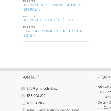
15.4.2021
BAREVNICE POLYESTEROVÉ A METALICKÉ
NITĚ ROYAL
15.4.2021
BAREVNICE VISKÓZOVÉ NITĚ ROYAL
15.4.2021
ELEKTRONICKÁ BAREVNICE MATERIÁLŮ NA
NÁŠIVKY
KONTAKT
INFORM
Kontakt
info
@
gmstechnik.cz
Ceník do
588 008 220
6. 5.202
Certifik
603 24 28 21
pro Česk
https://www.facebook.com/vysivaci