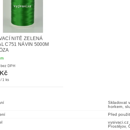
VACÍ NITĚ ZELENÁ
L C751 NÁVIN 5000M
ÓZA
em
136 Kč bez DPH
 Kč
/ 1 ks
ní
Skladovat 
horkem, sl
ení
Před použi
el
vysivaci.cz
Prostějov,