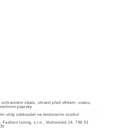
v ochranném obalu, chránit před vlhkem, vodou,
unečními paprsky.
tím vždy odzkoušet na testovacím vzorku!
 - Fashion tuning, s.r.o., Vrahovická 14, 796 01
 ČR