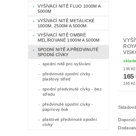
VYŠÍVACÍ NITĚ FLUO 1000M A
5000M
VYŠÍVACÍ NITĚ METALICKÉ
1000M, 2500M A 5000M
VYŠÍVACÍ NITĚ OMBRÉ
VYŠÍ
MELÍROVANÉ 1000M A 5000M
ROYA
SPODNÍ NITĚ A PŘEDVINUTÉ
VISK
SPODNÍ CÍVKY
sklad
spodní nitě pro vyšívání
předvinuté spodní cívky -
165
plastový střed
165 Kč 
spodní předvinuté cívky - bez
středu
předvinuté spodní cívky -
Skladová
papírový bok
plastové předvinuté spodní
Doporuč
cívky
Dodavat