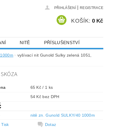
|
PŘIHLÁŠENÍ
REGISTRACE
KOŠÍK:
0 Kč
ANÍ
NITĚ
PŘÍSLUŠENSTVÍ
DEJ A SLEVY
HOT-FIX KAMENY
0 1000m
vyšívací nit Gunold Sulky zelená 1051,
VISKÓZA
VYSIVACI.CZ
ena
65 Kč / 1 ks
54 Kč bez DPH
č
e
nitě zn. Gunold SULKY/40 1000m
Tisk
Dotaz