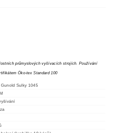
lostních průmyslových vyšívacích strojích. Používání
rtifikátem Öko-tex Standard 100
t Gunold Sulky 1045
5M
 vyšívání
óza
ů