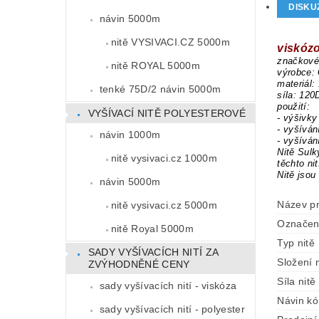
DISKU
návin 5000m
nitě VYSIVACI.CZ 5000m
viskózo
značkové 
nitě ROYAL 5000m
výrobce:
materiál:
tenké 75D/2 návin 5000m
síla: 120
použití:
VYŠÍVACÍ NITĚ POLYESTEROVÉ
- výšivky
- vyšíván
návin 1000m
- vyšíván
Nitě Sulk
nitě vysivaci.cz 1000m
těchto ni
Nitě jsou
návin 5000m
Název p
nitě vysivaci.cz 5000m
Označen
nitě Royal 5000m
Typ nitě
SADY VYŠÍVACÍCH NITÍ ZA
Složení n
ZVÝHODNĚNÉ CENY
Síla nitě
sady vyšívacích nití - viskóza
Návin k
sady vyšívacích nití - polyester