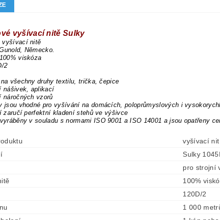
ZE
vé vyšívací nitě Sulky
vyšívací nitě
 Gunold, Německo.
 100% viskóza
D/2
 na všechny druhy textilu, trička, čepice
í nášivek, aplikací
í náročných vzorů
y jsou vhodné pro vyšívání na domácích, poloprůmyslových i vysokorych
tí zaručí perfektní kladení stehů ve výšivce
 vyráběny v souladu s normami ISO 9001 a ISO 14001 a jsou opatřeny ce
roduktu
vyšívací ni
í
Sulky 104
pro strojní
itě
100% visk
120D/2
ónu
1 000 metr