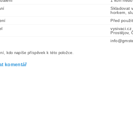
 balení
1 kón nebo
ní
Skladovat 
horkem, sl
ení
Před použi
el
vysivaci.cz
Prostějov,
info@gmste
ní, kdo napíše příspěvek k této položce.
at komentář