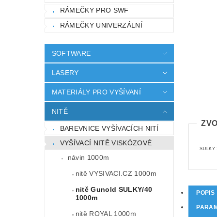
RÁMEČKY PRO SWF
RÁMEČKY UNIVERZÁLNÍ
SOFTWARE
LASERY
MATERIÁLY PRO VYŠÍVANÍ
NITĚ
ZVO
BAREVNICE VYŠÍVACÍCH NITÍ
VYŠÍVACÍ NITĚ VISKÓZOVÉ
SULKY 
návin 1000m
nitě VYSIVACI.CZ 1000m
nitě Gunold SULKY/40
POPIS
1000m
PARA
nitě ROYAL 1000m