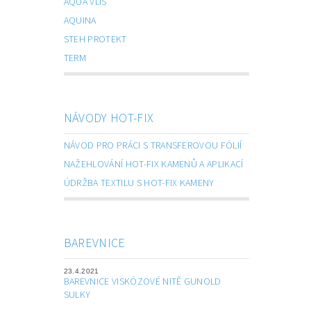
AQUA VLIS
AQUINA
STEH PROTEKT
TERM
NÁVODY HOT-FIX
NÁVOD PRO PRÁCI S TRANSFEROVOU FÓLIÍ
NAŽEHLOVÁNÍ HOT-FIX KAMENŮ A APLIKACÍ
ÚDRŽBA TEXTILU S HOT-FIX KAMENY
BAREVNICE
23.4.2021
BAREVNICE VISKÓZOVÉ NITĚ GUNOLD
SULKY