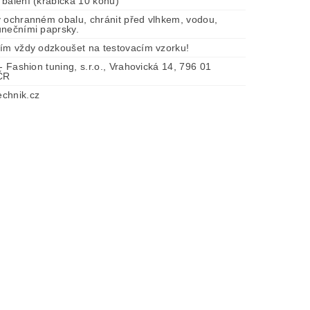
 balení (krabička 10 kónů)
v ochranném obalu, chránit před vlhkem, vodou,
unečními paprsky.
tím vždy odzkoušet na testovacím vzorku!
 - Fashion tuning, s.r.o., Vrahovická 14, 796 01
 ČR
chnik.cz