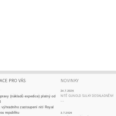
ACE PRO VÁS
NOVINKY
y
24.7.2026
NITĚ GUNOLD SULKY DOSKLADNĚNY
pravy (nákladů expedice) platný od
...
4
át výhradního zastoupení nití Royal
ou republiku
3.7.2026