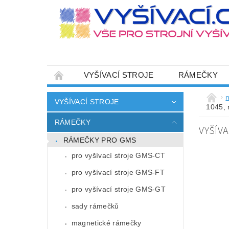
VYŠÍVACÍ STROJE
RÁMEČKY
JEHLY
SADY NITÍ A STARTOVACÍ SETY
n
VYŠÍVACÍ STROJE
1045, 
HOT-FIX APLIKACE
ZAKÁZKOVÁ VÝRO
RÁMEČKY
VYŠÍV
CENÍK DOPRAVY (NÁKLADŮ EXPEDICE) PLAT
RÁMEČKY PRO GMS
ZÁSADY OCHRANY OSOBNÍCH ÚDAJŮ
pro vyšívací stroje GMS-CT
pro vyšívací stroje GMS-FT
pro vyšívací stroje GMS-GT
sady rámečků
magnetické rámečky