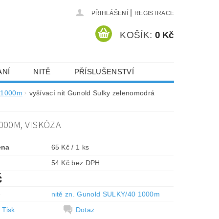
|
PŘIHLÁŠENÍ
REGISTRACE
KOŠÍK:
0 Kč
ANÍ
NITĚ
PŘÍSLUŠENSTVÍ
DEJ A SLEVY
HOT-FIX KAMENY
0 1000m
vyšívací nit Gunold Sulky zelenomodrá
000M, VISKÓZA
VYSIVACI.CZ
ena
65 Kč / 1 ks
54 Kč bez DPH
č
e
nitě zn. Gunold SULKY/40 1000m
Tisk
Dotaz