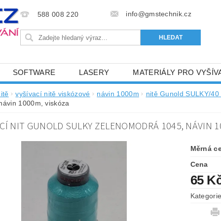
info@gmstechnik.cz
588 008 220
SOFTWARE
LASERY
MATERIÁLY PRO VYŠÍV
 PRO VYŠÍVÁNÍ
BAREVNICE A KATALOGY
DOPRO
itě
vyšívací nitě viskózové
návin 1000m
nitě Gunold SULKY/4
návin 1000m, viskóza
BA, SLUŽBY
NAPIŠTE NÁM
KONTAKTY
ACÍ NIT GUNOLD SULKY ZELENOMODRÁ 1045, NÁVIN 1
NÝ OD 6. 5.2024
OBCHODNÍ PODMÍNKY PRO E-SHOP 
Měrná c
Cena
65 K
Kategori