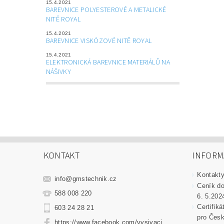
15.4.2021
BAREVNICE POLYESTEROVÉ A METALICKÉ
NITĚ ROYAL
15.4.2021
BAREVNICE VISKÓZOVÉ NITĚ ROYAL
15.4.2021
ELEKTRONICKÁ BAREVNICE MATERIÁLŮ NA
NÁŠIVKY
KONTAKT
INFORM
Kontakt
info
@
gmstechnik.cz
Ceník do
588 008 220
6. 5.202
Certifik
603 24 28 21
pro Česk
https://www.facebook.com/vysivaci