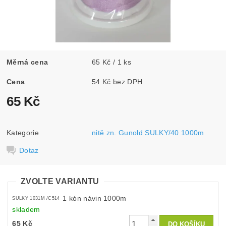
Měrná cena
65 Kč / 1 ks
Cena
54 Kč bez DPH
65 Kč
Kategorie
nitě zn. Gunold SULKY/40 1000m
Dotaz
ZVOLTE VARIANTU
1 kón návin 1000m
SULKY 1031M /C514
skladem
65 Kč