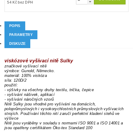
54 Kč bez DPH
POPIS
PARAMETRY
DISKUZE
viskózové vyšívací nitě Sulky
značkové vyšívací nitě
výrobce: Gunold, Německo.
materiál: 100% viskóza
síla: 120D/2
použití:
- výšivky na všechny druhy textilu, trička, čepice
- vyšívání nášivek, aplikací
- vyšívání náročných vzorů
Nitě Sulky jsou vhodné pro vyšívání na domácích,
poloprůmyslových i vysokorychlostních průmyslových vyšívacích
strojích. Používání těchto nití zaručí perfektní kladení stehů ve
výšivce
Nitě jsou vyráběny v souladu s normami ISO 9001 a ISO 14001 a
jsou opatřeny certifikátem Öko-tex Standard 100