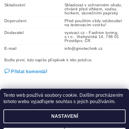
Skladování
Skladovat v ochranném obalu,
chránit před vlhkem, vodou,
horkem, slunečními paprsky.
Doporučení
Před použitím vždy odzkoušet
na testovacím vzorku!
Dodavatel
vysivaci.cz - Fashion tuning,
s.r.o., Vrahovická 14, 796 01
Prostějov, ČR
E-mail
info@gmstechnik.cz
Buďte první, kdo napíše příspěvek k této položce.
Přidat komentář
Tento web používá soubory cookie. Dalším procházením
tohoto webu vyjadřujete souhlas s jejich používáním.
Zboží.cz
|
Heureka.cz
|
Hot-fix.cz
|
Crystalstyle.cz
NASTAVENÍ
2026 ©
Vysivaci.cz
, všechna práva vyhrazena