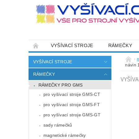
VYŠÍVACÍ STROJE
RÁMEČKY
JEHLY
SADY NITÍ A STARTOVACÍ SETY
n
VYŠÍVACÍ STROJE
návin 
HOT-FIX APLIKACE
ZAKÁZKOVÁ VÝRO
RÁMEČKY
VYŠÍVA
CENÍK DOPRAVY (NÁKLADŮ EXPEDICE) PLAT
RÁMEČKY PRO GMS
ZÁSADY OCHRANY OSOBNÍCH ÚDAJŮ
pro vyšívací stroje GMS-CT
pro vyšívací stroje GMS-FT
pro vyšívací stroje GMS-GT
sady rámečků
magnetické rámečky