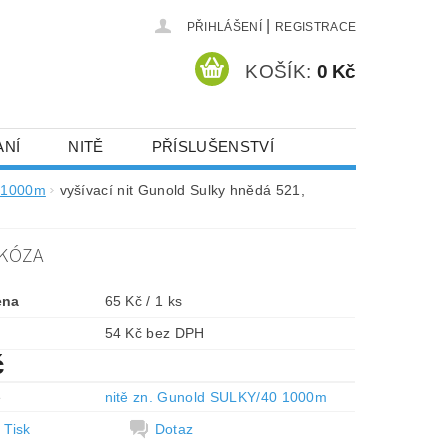
|
PŘIHLÁŠENÍ
REGISTRACE
KOŠÍK:
0 Kč
ANÍ
NITĚ
PŘÍSLUŠENSTVÍ
DEJ A SLEVY
HOT-FIX KAMENY
0 1000m
vyšívací nit Gunold Sulky hnědá 521,
SKÓZA
VYSIVACI.CZ
ena
65 Kč / 1 ks
54 Kč bez DPH
č
e
nitě zn. Gunold SULKY/40 1000m
Tisk
Dotaz