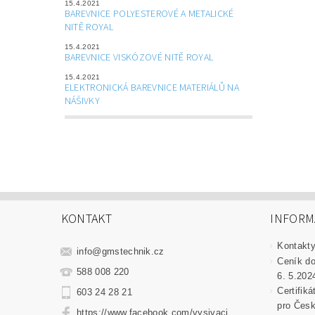
15.4.2021
BAREVNICE POLYESTEROVÉ A METALICKÉ
NITĚ ROYAL
15.4.2021
BAREVNICE VISKÓZOVÉ NITĚ ROYAL
15.4.2021
ELEKTRONICKÁ BAREVNICE MATERIÁLŮ NA
NÁŠIVKY
KONTAKT
INFORM
Kontakt
info
@
gmstechnik.cz
Ceník do
588 008 220
6. 5.202
Certifik
603 24 28 21
pro Česk
https://www.facebook.com/vysivaci