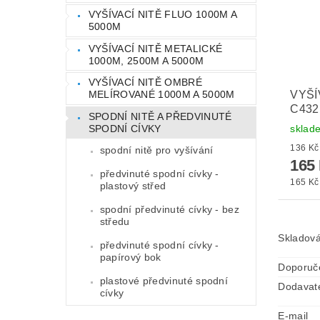
VYŠÍVACÍ NITĚ FLUO 1000M A
5000M
VYŠÍVACÍ NITĚ METALICKÉ
1000M, 2500M A 5000M
VYŠÍVACÍ NITĚ OMBRÉ
VYŠÍ
MELÍROVANÉ 1000M A 5000M
C432
SPODNÍ NITĚ A PŘEDVINUTÉ
sklad
SPODNÍ CÍVKY
spodní nitě pro vyšívání
165
předvinuté spodní cívky -
165 Kč 
plastový střed
spodní předvinuté cívky - bez
středu
Skladová
předvinuté spodní cívky -
papírový bok
Doporuč
plastové předvinuté spodní
Dodavat
cívky
E-mail