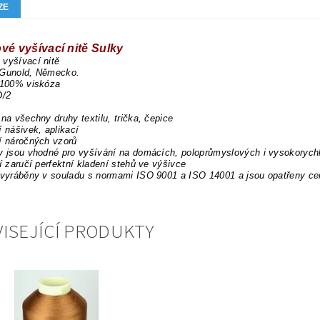
ZE
vé vyšívací nitě Sulky
vyšívací nitě
 Gunold, Německo.
 100% viskóza
D/2
 na všechny druhy textilu, trička, čepice
í nášivek, aplikací
í náročných vzorů
y jsou vhodné pro vyšívání na domácích, poloprůmyslových i vysokorych
tí zaručí perfektní kladení stehů ve výšivce
 vyráběny v souladu s normami ISO 9001 a ISO 14001 a jsou opatřeny ce
ISEJÍCÍ PRODUKTY