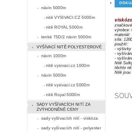
DISKU
návin 5000m
nitě VYSIVACI.CZ 5000m
viskózo
značkové 
nitě ROYAL 5000m
výrobce:
materiál:
tenké 75D/2 návin 5000m
síla: 120
použití:
VYŠÍVACÍ NITĚ POLYESTEROVÉ
- výšivky
- vyšíván
návin 1000m
- vyšíván
Nitě Sulk
nitě vysivaci.cz 1000m
těchto ni
Nitě jsou
návin 5000m
nitě vysivaci.cz 5000m
SOUV
nitě Royal 5000m
SADY VYŠÍVACÍCH NITÍ ZA
ZVÝHODNĚNÉ CENY
sady vyšívacích nití - viskóza
sady vyšívacích nití - polyester