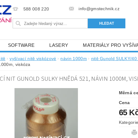
info@gmstechnik.cz
588 008 220
SOFTWARE
LASERY
MATERIÁLY PRO VYŠÍV
 PRO VYŠÍVÁNÍ
BAREVNICE A KATALOGY
DOPRO
itě
vyšívací nitě viskózové
návin 1000m
nitě Gunold SULKY/4
1000m, viskóza
BA, SLUŽBY
NAPIŠTE NÁM
KONTAKTY
CÍ NIT GUNOLD SULKY HNĚDÁ 521, NÁVIN 1000M, VI
NÝ OD 6. 5.2024
OBCHODNÍ PODMÍNKY PRO E-SHOP 
Měrná c
Cena
65 K
Kategori