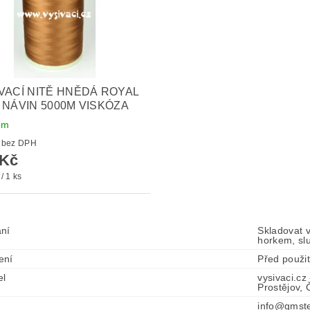
VACÍ NITĚ HNĚDÁ ROYAL
 NÁVIN 5000M VISKÓZA
em
136 Kč bez DPH
 Kč
/ 1 ks
ní
Skladovat 
horkem, sl
ení
Před použi
el
vysivaci.cz
Prostějov,
info@gmste