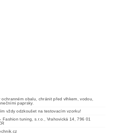
v ochranném obalu, chránit před vlhkem, vodou,
unečními paprsky.
tím vždy odzkoušet na testovacím vzorku!
 - Fashion tuning, s.r.o., Vrahovická 14, 796 01
 ČR
chnik.cz