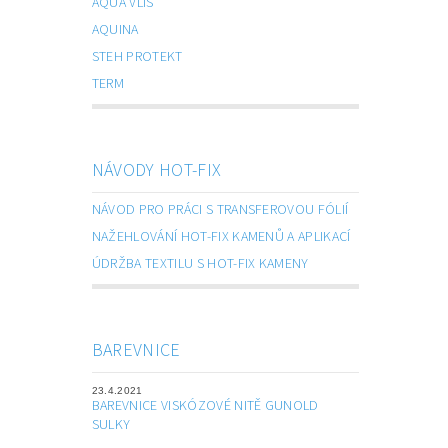
AQUA VLIS
AQUINA
STEH PROTEKT
TERM
NÁVODY HOT-FIX
NÁVOD PRO PRÁCI S TRANSFEROVOU FÓLIÍ
NAŽEHLOVÁNÍ HOT-FIX KAMENŮ A APLIKACÍ
ÚDRŽBA TEXTILU S HOT-FIX KAMENY
BAREVNICE
23.4.2021
BAREVNICE VISKÓZOVÉ NITĚ GUNOLD
SULKY