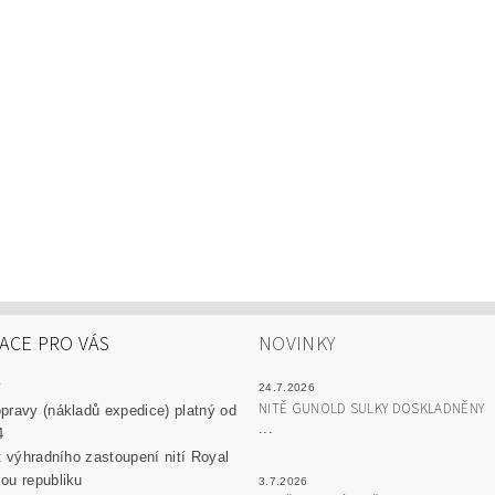
ACE PRO VÁS
NOVINKY
y
24.7.2026
NITĚ GUNOLD SULKY DOSKLADNĚNY
pravy (nákladů expedice) platný od
...
4
át výhradního zastoupení nití Royal
ou republiku
3.7.2026