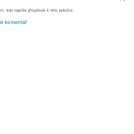
ní, kdo napíše příspěvek k této položce.
at komentář