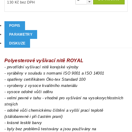
130 Kč bez DPH
POPIS
PARAMETRY
DISKUZE
Polyesterové vyšívací nitě ROYAL
- prvotřídní vyšívací nitě korejské výroby
- vyráběny v souladu s normami ISO 9001 a ISO 14001
- opatřeny certifikátem Öko-tex Standard 100
- vyrobeny z vysoce kvalitního materiálu
- vysoce odolné vůči oděru
- velmi pevné v tahu - vhodné pro vyšívání na vysokorychlostních
strojích
- odolné vůči chemickému čištění a vyšší prací teplotě
(stálobarevné i při častém praní)
- krásné lesklé barvy
- byly bez problémů testovány a jsou používány na