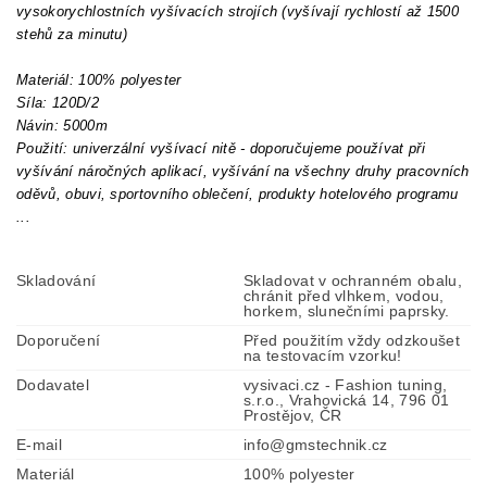
vysokorychlostních vyšívacích strojích (vyšívají rychlostí až 1500
stehů za minutu)
Materiál: 100% polyester
Síla: 120D/2
Návin: 5000m
Použití: univerzální vyšívací nitě - doporučujeme používat při
vyšívání náročných aplikací, vyšívání na všechny druhy pracovních
oděvů, obuvi, sportovního oblečení, produkty hotelového programu
...
Skladování
Skladovat v ochranném obalu,
chránit před vlhkem, vodou,
horkem, slunečními paprsky.
Doporučení
Před použitím vždy odzkoušet
na testovacím vzorku!
Dodavatel
vysivaci.cz - Fashion tuning,
s.r.o., Vrahovická 14, 796 01
Prostějov, ČR
E-mail
info@gmstechnik.cz
Materiál
100% polyester