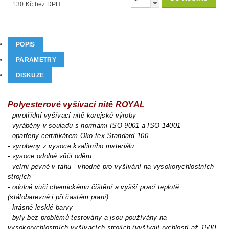
130 Kč bez DPH
POPIS
PARAMETRY
DISKUZE
Polyesterové vyšívací nitě ROYAL
- prvotřídní vyšívací nitě korejské výroby
- vyráběny v souladu s normami ISO 9001 a ISO 14001
- opatřeny certifikátem Öko-tex Standard 100
- vyrobeny z vysoce kvalitního materiálu
- vysoce odolné vůči oděru
- velmi pevné v tahu - vhodné pro vyšívání na vysokorychlostních
strojích
- odolné vůči chemickému čištění a vyšší prací teplotě
(stálobarevné i při častém praní)
- krásné lesklé barvy
- byly bez problémů testovány a jsou používány na
vysokorychlostních vyšívacích strojích (vyšívají rychlostí až 1500