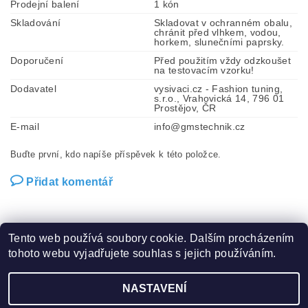
Prodejní balení
1 kón
Skladování
Skladovat v ochranném obalu,
chránit před vlhkem, vodou,
horkem, slunečními paprsky.
Doporučení
Před použitím vždy odzkoušet
na testovacím vzorku!
Dodavatel
vysivaci.cz - Fashion tuning,
s.r.o., Vrahovická 14, 796 01
Prostějov, ČR
E-mail
info@gmstechnik.cz
Buďte první, kdo napíše příspěvek k této položce.
Přidat komentář
Tento web používá soubory cookie. Dalším procházením
tohoto webu vyjadřujete souhlas s jejich používáním.
Zboží.cz
|
Heureka.cz
|
Hot-fix.cz
|
Crystalstyle.cz
NASTAVENÍ
2026 ©
Vysivaci.cz
, všechna práva vyhrazena