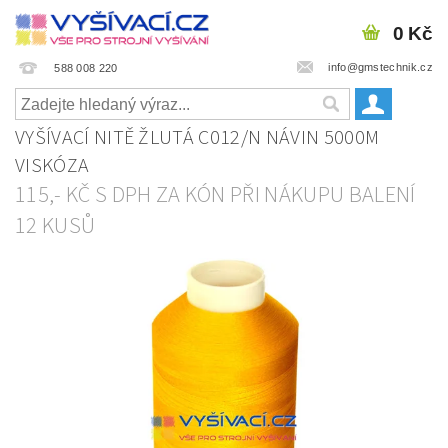
0 Kč
info@gmstechnik.cz
588 008 220
VYŠÍVACÍ NITĚ ŽLUTÁ C012/N NÁVIN 5000M
VISKÓZA
115,- KČ S DPH ZA KÓN PŘI NÁKUPU BALENÍ
12 KUSŮ