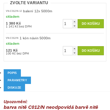
ZVOLTE VARIANTU
balení 12x 5000m
VN-C012/N-12
skladem
1 380 Kč
1 141 Kč bez DPH
1 kón návin 5000m
VN-C012/N
skladem
121 Kč
100 Kč bez DPH
POPIS
PARAMETRY
DISKUZE
Upozornění:
barva nitě C012/N neodpovídá barvě nitě