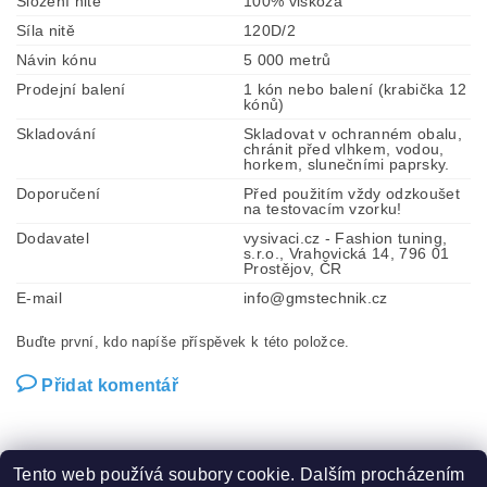
Složení nitě
100% viskóza
Síla nitě
120D/2
Návin kónu
5 000 metrů
Prodejní balení
1 kón nebo balení (krabička 12
kónů)
Skladování
Skladovat v ochranném obalu,
chránit před vlhkem, vodou,
horkem, slunečními paprsky.
Doporučení
Před použitím vždy odzkoušet
na testovacím vzorku!
Dodavatel
vysivaci.cz - Fashion tuning,
s.r.o., Vrahovická 14, 796 01
Prostějov, ČR
E-mail
info@gmstechnik.cz
Buďte první, kdo napíše příspěvek k této položce.
Přidat komentář
Tento web používá soubory cookie. Dalším procházením