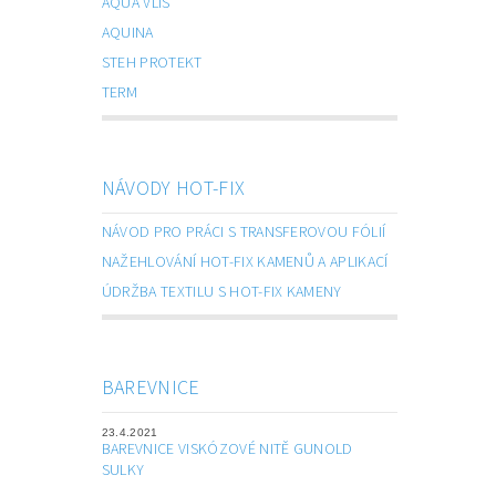
AQUA VLIS
AQUINA
STEH PROTEKT
TERM
NÁVODY HOT-FIX
NÁVOD PRO PRÁCI S TRANSFEROVOU FÓLIÍ
NAŽEHLOVÁNÍ HOT-FIX KAMENŮ A APLIKACÍ
ÚDRŽBA TEXTILU S HOT-FIX KAMENY
BAREVNICE
23.4.2021
BAREVNICE VISKÓZOVÉ NITĚ GUNOLD
SULKY