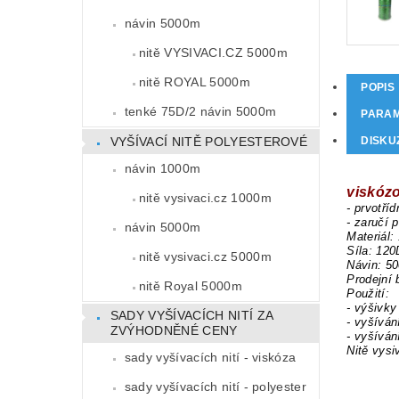
návin 5000m
nitě VYSIVACI.CZ 5000m
nitě ROYAL 5000m
POPIS
tenké 75D/2 návin 5000m
PARA
VYŠÍVACÍ NITĚ POLYESTEROVÉ
DISKU
návin 1000m
viskózo
nitě vysivaci.cz 1000m
- prvotříd
- zaručí 
návin 5000m
Materiál:
Síla: 120
nitě vysivaci.cz 5000m
Návin: 5
Prodejní 
nitě Royal 5000m
Použití:
- výšivky
SADY VYŠÍVACÍCH NITÍ ZA
- vyšíván
ZVÝHODNĚNÉ CENY
- vyšíván
Nitě vysi
sady vyšívacích nití - viskóza
sady vyšívacích nití - polyester