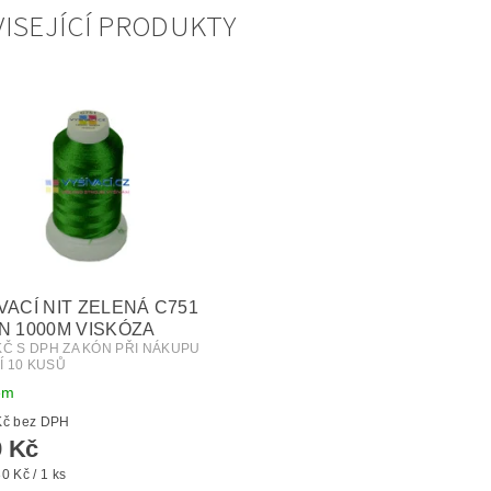
ISEJÍCÍ PRODUKTY
VACÍ NIT ZELENÁ C751
N 1000M VISKÓZA
 KČ S DPH ZA KÓN PŘI NÁKUPU
Í 10 KUSŮ
em
od 32 Kč bez DPH
 Kč
0 Kč / 1 ks