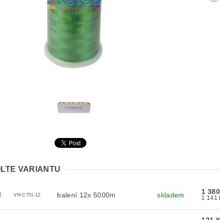
LTE VARIANTU
1 38
balení 12x 5000m
skladem
VN-C751-12