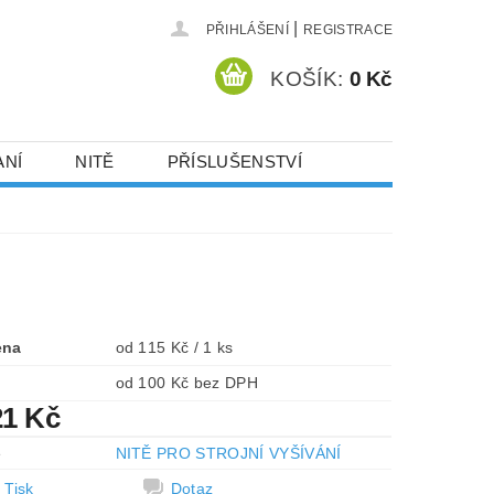
|
PŘIHLÁŠENÍ
REGISTRACE
KOŠÍK:
0 Kč
ANÍ
NITĚ
PŘÍSLUŠENSTVÍ
DEJ A SLEVY
HOT-FIX KAMENY
VYSIVACI.CZ
ena
od 115 Kč / 1 ks
od 100 Kč bez DPH
21 Kč
e
NITĚ PRO STROJNÍ VYŠÍVÁNÍ
Tisk
Dotaz