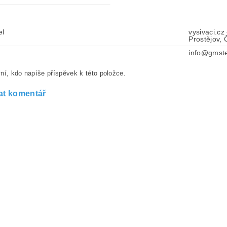
el
vysivaci.cz
Prostějov,
info@gmste
ní, kdo napíše příspěvek k této položce.
at komentář