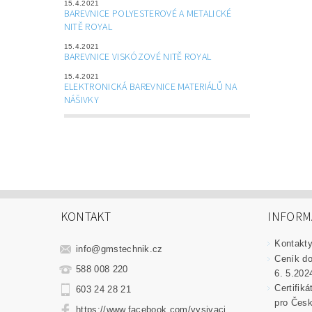
15.4.2021
BAREVNICE POLYESTEROVÉ A METALICKÉ
NITĚ ROYAL
15.4.2021
BAREVNICE VISKÓZOVÉ NITĚ ROYAL
15.4.2021
ELEKTRONICKÁ BAREVNICE MATERIÁLŮ NA
NÁŠIVKY
KONTAKT
INFORM
Kontakt
info
@
gmstechnik.cz
Ceník do
588 008 220
6. 5.202
Certifik
603 24 28 21
pro Česk
https://www.facebook.com/vysivaci