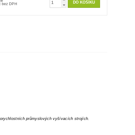
Kč
100 Kč bez DPH
orychlostních průmyslových vyšívacích strojích.