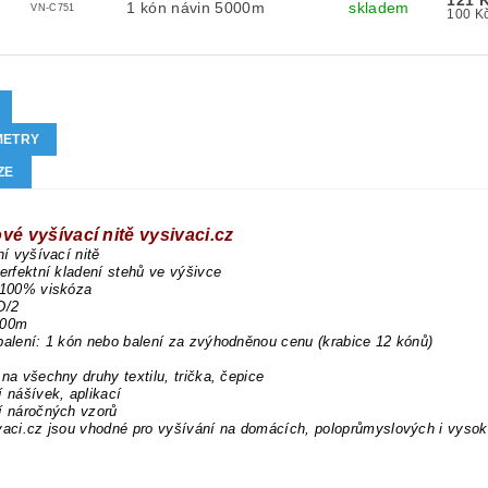
121 
1 kón návin 5000m
skladem
VN-C751
METRY
ZE
vé vyšívací nitě vysivaci.cz
ní vyšívací nitě
perfektní kladení stehů ve výšivce
 100% viskóza
D/2
000m
balení: 1 kón nebo balení za zvýhodněnou cenu (krabice 12 kónů)
 na všechny druhy textilu, trička, čepice
í nášívek, aplikací
í náročných vzorů
vaci.cz jsou vhodné pro vyšívání na domácích, poloprůmyslových i vysok