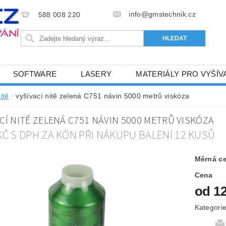
info@gmstechnik.cz
588 008 220
SOFTWARE
LASERY
MATERIÁLY PRO VYŠÍV
 PRO VYŠÍVÁNÍ
BAREVNICE A KATALOGY
DOPRO
itě
vyšívací nitě zelená C751 návin 5000 metrů viskóza
BA, SLUŽBY
NAPIŠTE NÁM
KONTAKTY
CÍ NITĚ ZELENÁ C751 NÁVIN 5000 METRŮ VISKÓZA
NÝ OD 6. 5.2024
OBCHODNÍ PODMÍNKY PRO E-SHOP 
 KČ S DPH ZA KÓN PŘI NÁKUPU BALENÍ 12 KUSŮ
Měrná c
Cena
od 1
Kategori