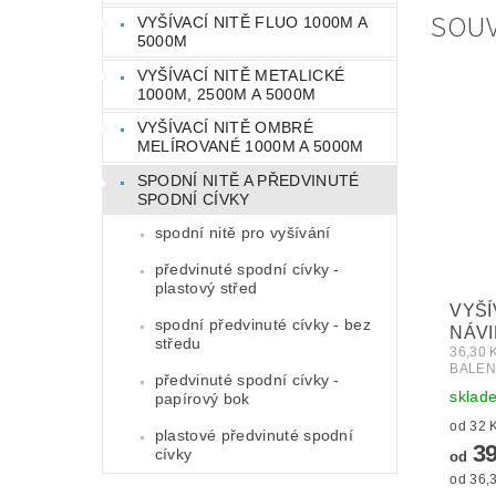
SOUV
VYŠÍVACÍ NITĚ FLUO 1000M A
5000M
VYŠÍVACÍ NITĚ METALICKÉ
1000M, 2500M A 5000M
VYŠÍVACÍ NITĚ OMBRÉ
MELÍROVANÉ 1000M A 5000M
SPODNÍ NITĚ A PŘEDVINUTÉ
SPODNÍ CÍVKY
spodní nitě pro vyšívání
předvinuté spodní cívky -
plastový střed
VYŠÍ
spodní předvinuté cívky - bez
NÁVI
středu
36,30
BALEN
předvinuté spodní cívky -
sklad
papírový bok
plastové předvinuté spodní
39
cívky
od
od 36,3