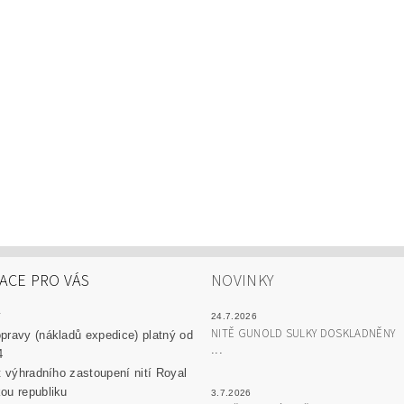
ACE PRO VÁS
NOVINKY
y
24.7.2026
NITĚ GUNOLD SULKY DOSKLADNĚNY
pravy (nákladů expedice) platný od
...
4
át výhradního zastoupení nití Royal
ou republiku
3.7.2026