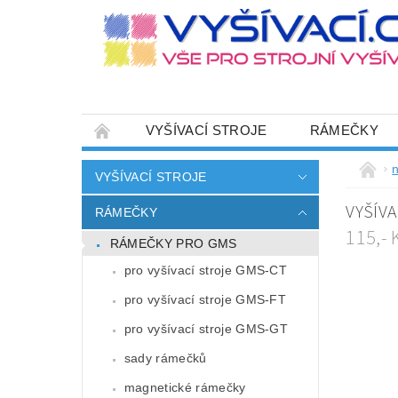
VYŠÍVACÍ STROJE
RÁMEČKY
JEHLY
SADY NITÍ A STARTOVACÍ SETY
n
VYŠÍVACÍ STROJE
HOT-FIX APLIKACE
ZAKÁZKOVÁ VÝRO
VYŠÍVA
RÁMEČKY
CENÍK DOPRAVY (NÁKLADŮ EXPEDICE) PLAT
115,-
RÁMEČKY PRO GMS
ZÁSADY OCHRANY OSOBNÍCH ÚDAJŮ
pro vyšívací stroje GMS-CT
pro vyšívací stroje GMS-FT
pro vyšívací stroje GMS-GT
sady rámečků
magnetické rámečky