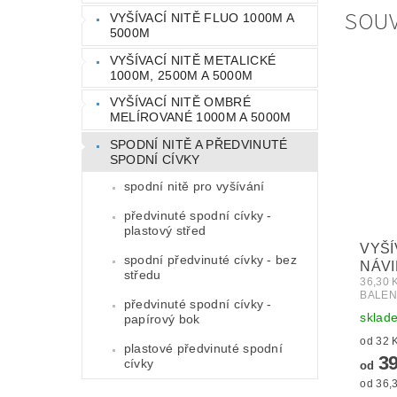
SOUV
VYŠÍVACÍ NITĚ FLUO 1000M A
5000M
VYŠÍVACÍ NITĚ METALICKÉ
1000M, 2500M A 5000M
VYŠÍVACÍ NITĚ OMBRÉ
MELÍROVANÉ 1000M A 5000M
SPODNÍ NITĚ A PŘEDVINUTÉ
SPODNÍ CÍVKY
spodní nitě pro vyšívání
předvinuté spodní cívky -
plastový střed
VYŠÍ
spodní předvinuté cívky - bez
NÁVI
středu
36,30
BALEN
předvinuté spodní cívky -
sklad
papírový bok
plastové předvinuté spodní
39
cívky
od
od 36,3