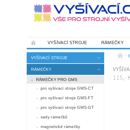
VYŠÍVACÍ STROJE
RÁMEČKY
JEHLY
SADY NITÍ A STARTOVACÍ SETY
n
VYŠÍVACÍ STROJE
HOT-FIX APLIKACE
ZAKÁZKOVÁ VÝRO
VYŠÍVA
RÁMEČKY
CENÍK DOPRAVY (NÁKLADŮ EXPEDICE) PLAT
115,-
RÁMEČKY PRO GMS
ZÁSADY OCHRANY OSOBNÍCH ÚDAJŮ
pro vyšívací stroje GMS-CT
pro vyšívací stroje GMS-FT
pro vyšívací stroje GMS-GT
sady rámečků
magnetické rámečky