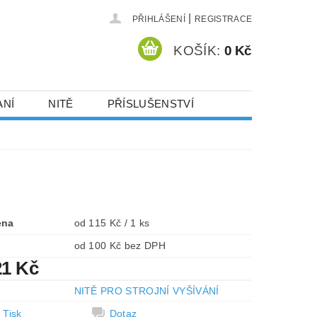
|
PŘIHLÁŠENÍ
REGISTRACE
KOŠÍK:
0 Kč
ANÍ
NITĚ
PŘÍSLUŠENSTVÍ
DEJ A SLEVY
HOT-FIX KAMENY
VYSIVACI.CZ
ena
od 115 Kč / 1 ks
od 100 Kč bez DPH
21 Kč
e
NITĚ PRO STROJNÍ VYŠÍVÁNÍ
Tisk
Dotaz