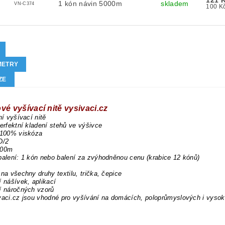
121 
1 kón návin 5000m
skladem
VN-C374
METRY
ZE
vé vyšívací nitě vysivaci.cz
ní vyšívací nitě
perfektní kladení stehů ve výšivce
 100% viskóza
D/2
000m
balení: 1 kón nebo balení za zvýhodněnou cenu (krabice 12 kónů)
 na všechny druhy textilu, trička, čepice
í nášívek, aplikací
í náročných vzorů
vaci.cz jsou vhodné pro vyšívání na domácích, poloprůmyslových i vysok