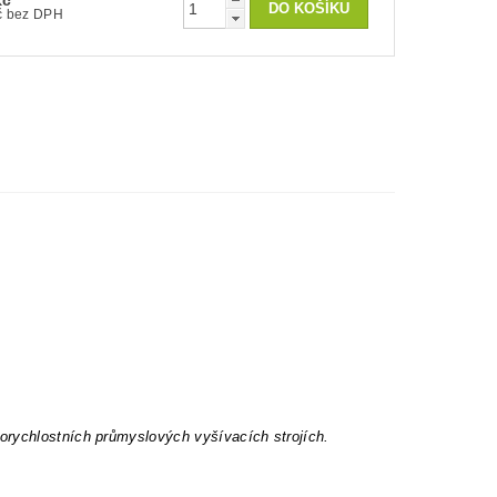
Kč
100 Kč bez DPH
orychlostních průmyslových vyšívacích strojích.