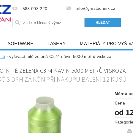
info@gmstechnik.cz
588 008 220
SOFTWARE
LASERY
MATERIÁLY PRO VYŠÍV
 PRO VYŠÍVÁNÍ
BAREVNICE A KATALOGY
DOPRO
itě
vyšívací nitě zelená C374 návin 5000 metrů viskóza
BA, SLUŽBY
NAPIŠTE NÁM
KONTAKTY
CÍ NITĚ ZELENÁ C374 NÁVIN 5000 METRŮ VISKÓZA
NÝ OD 6. 5.2024
OBCHODNÍ PODMÍNKY PRO E-SHOP 
 KČ S DPH ZA KÓN PŘI NÁKUPU BALENÍ 12 KUSŮ
Měrná c
Cena
od 1
Kategori