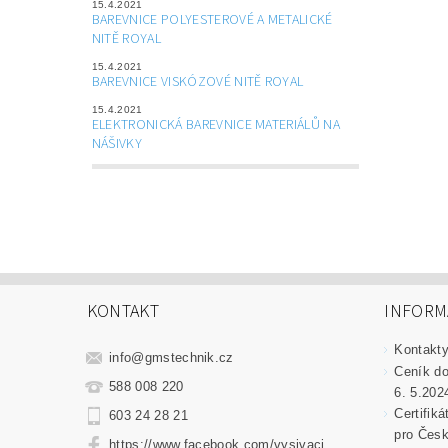
15.4.2021
BAREVNICE POLYESTEROVÉ A METALICKÉ
NITĚ ROYAL
15.4.2021
BAREVNICE VISKÓZOVÉ NITĚ ROYAL
15.4.2021
ELEKTRONICKÁ BAREVNICE MATERIÁLŮ NA
NÁŠIVKY
KONTAKT
INFORM
Kontakt
info
@
gmstechnik.cz
Ceník do
588 008 220
6. 5.202
Certifik
603 24 28 21
pro Česk
https://www.facebook.com/vysivaci