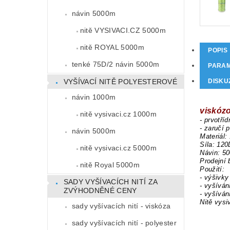
návin 5000m
nitě VYSIVACI.CZ 5000m
nitě ROYAL 5000m
POPIS
tenké 75D/2 návin 5000m
PARA
VYŠÍVACÍ NITĚ POLYESTEROVÉ
DISKU
návin 1000m
viskózo
nitě vysivaci.cz 1000m
- prvotříd
- zaručí 
návin 5000m
Materiál:
Síla: 120
nitě vysivaci.cz 5000m
Návin: 5
Prodejní 
nitě Royal 5000m
Použití:
- výšivky
SADY VYŠÍVACÍCH NITÍ ZA
- vyšíván
ZVÝHODNĚNÉ CENY
- vyšíván
Nitě vysi
sady vyšívacích nití - viskóza
sady vyšívacích nití - polyester