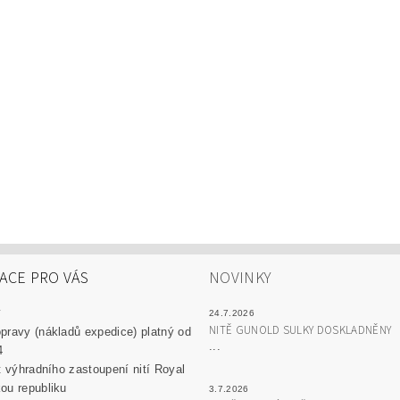
ACE PRO VÁS
NOVINKY
y
24.7.2026
NITĚ GUNOLD SULKY DOSKLADNĚNY
pravy (nákladů expedice) platný od
...
4
át výhradního zastoupení nití Royal
ou republiku
3.7.2026