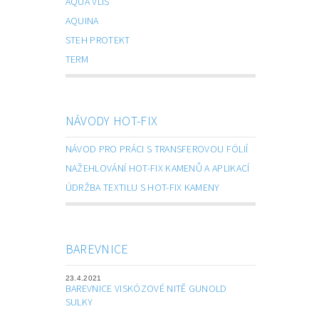
AQUA VLIS
AQUINA
STEH PROTEKT
TERM
NÁVODY HOT-FIX
NÁVOD PRO PRÁCI S TRANSFEROVOU FÓLIÍ
NAŽEHLOVÁNÍ HOT-FIX KAMENŮ A APLIKACÍ
ÚDRŽBA TEXTILU S HOT-FIX KAMENY
BAREVNICE
23.4.2021
BAREVNICE VISKÓZOVÉ NITĚ GUNOLD
SULKY