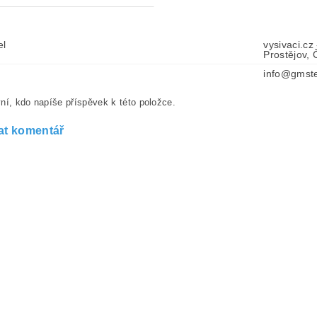
el
vysivaci.cz
Prostějov,
info@gmste
ní, kdo napíše příspěvek k této položce.
at komentář