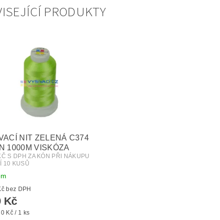
ISEJÍCÍ PRODUKTY
VACÍ NIT ZELENÁ C374
N 1000M VISKÓZA
 KČ S DPH ZA KÓN PŘI NÁKUPU
Í 10 KUSŮ
em
od 32 Kč bez DPH
 Kč
0 Kč / 1 ks