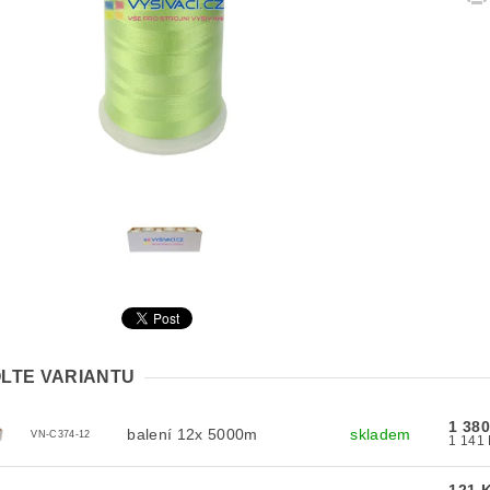
LTE VARIANTU
1 38
balení 12x 5000m
skladem
VN-C374-12