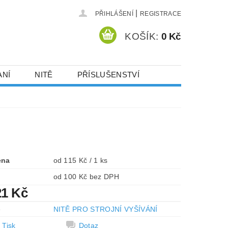
|
PŘIHLÁŠENÍ
REGISTRACE
KOŠÍK:
0 Kč
ANÍ
NITĚ
PŘÍSLUŠENSTVÍ
DEJ A SLEVY
HOT-FIX KAMENY
VYSIVACI.CZ
ena
od 115 Kč / 1 ks
od 100 Kč bez DPH
21 Kč
e
NITĚ PRO STROJNÍ VYŠÍVÁNÍ
Tisk
Dotaz