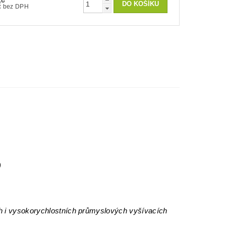
Kč
100 Kč bez DPH
)
h i vysokorychlostních průmyslových vyšívacích