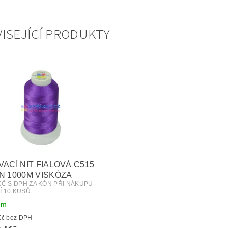
ISEJÍCÍ PRODUKTY
VACÍ NIT FIALOVÁ C515
N 1000M VISKÓZA
 KČ S DPH ZA KÓN PŘI NÁKUPU
Í 10 KUSŮ
em
od 32 Kč bez DPH