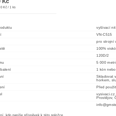
 Kč
0 Kč / 1 ks
roduktu
vyšívací ni
í
VN-C515
pro strojní
itě
100% visk
120D/2
ónu
5 000 metr
 balení
1 kón nebo
ní
Skladovat 
horkem, sl
ení
Před použi
el
vysivaci.cz
Prostějov,
info@gmste
ní, kdo napíše příspěvek k této položce.