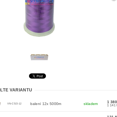
LTE VARIANTU
1 38
balení 12x 5000m
skladem
VN-C515-12