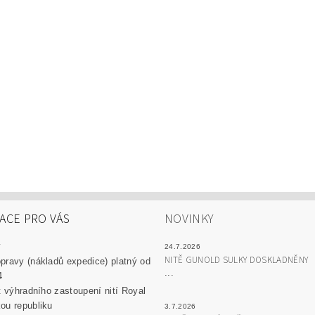
ACE PRO VÁS
NOVINKY
y
24.7.2026
NITĚ GUNOLD SULKY DOSKLADNĚNY
pravy (nákladů expedice) platný od
...
4
át výhradního zastoupení nití Royal
ou republiku
3.7.2026