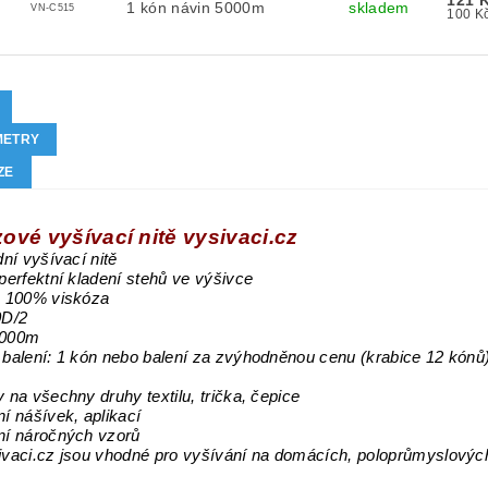
121 
1 kón návin 5000m
skladem
VN-C515
METRY
ZE
ové vyšívací nitě vysivaci.cz
dní vyšívací nitě
 perfektní kladení stehů ve výšivce
: 100% viskóza
0D/2
5000m
 balení: 1 kón nebo balení za zvýhodněnou cenu (krabice 12 kónů
y na všechny druhy textilu, trička, čepice
ní nášívek, aplikací
ní náročných vzorů
ivaci.cz jsou vhodné pro vyšívání na domácích, poloprůmyslovýc