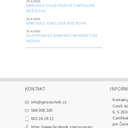
15.4.2021
BAREVNICE POLYESTEROVÉ A METALICKÉ
NITĚ ROYAL
15.4.2021
BAREVNICE VISKÓZOVÉ NITĚ ROYAL
15.4.2021
ELEKTRONICKÁ BAREVNICE MATERIÁLŮ NA
NÁŠIVKY
KONTAKT
INFORM
Kontakt
info
@
gmstechnik.cz
Ceník do
588 008 220
6. 5.202
Certifik
603 24 28 21
pro Česk
https://www.facebook.com/vysivaci