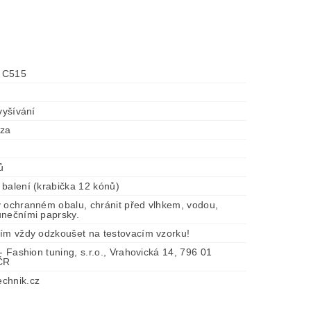
t C515
 vyšívání
óza
ů
 balení (krabička 12 kónů)
v ochranném obalu, chránit před vlhkem, vodou,
unečními paprsky.
tím vždy odzkoušet na testovacím vzorku!
 - Fashion tuning, s.r.o., Vrahovická 14, 796 01
 ČR
chnik.cz