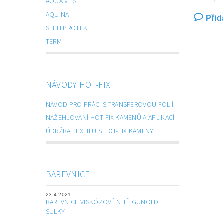
AQUA VLIS
AQUINA
Přid
STEH PROTEKT
TERM
NÁVODY HOT-FIX
NÁVOD PRO PRÁCI S TRANSFEROVOU FÓLIÍ
NAŽEHLOVÁNÍ HOT-FIX KAMENŮ A APLIKACÍ
ÚDRŽBA TEXTILU S HOT-FIX KAMENY
BAREVNICE
23.4.2021
BAREVNICE VISKÓZOVÉ NITĚ GUNOLD
SULKY