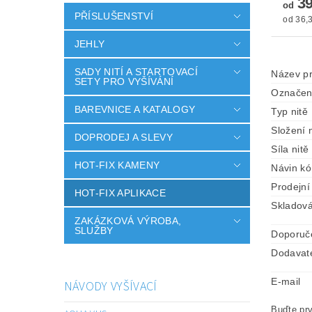
39
od
PŘÍSLUŠENSTVÍ
od 36,3
JEHLY
SADY NITÍ A STARTOVACÍ
Název p
SETY PRO VYŠÍVÁNÍ
Označen
BAREVNICE A KATALOGY
Typ nitě
Složení n
DOPRODEJ A SLEVY
Síla nitě
HOT-FIX KAMENY
Návin k
Prodejní
HOT-FIX APLIKACE
Skladová
ZAKÁZKOVÁ VÝROBA,
SLUŽBY
Doporuč
Dodavat
E-mail
NÁVODY VYŠÍVACÍ
Buďte prv