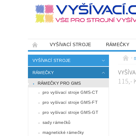
VYŠÍVACÍ STROJE
RÁMEČKY
JEHLY
SADY NITÍ A STARTOVACÍ SETY
n
VYŠÍVACÍ STROJE
HOT-FIX APLIKACE
ZAKÁZKOVÁ VÝRO
VYŠÍVA
RÁMEČKY
CENÍK DOPRAVY (NÁKLADŮ EXPEDICE) PLAT
115,-
RÁMEČKY PRO GMS
ZÁSADY OCHRANY OSOBNÍCH ÚDAJŮ
pro vyšívací stroje GMS-CT
pro vyšívací stroje GMS-FT
pro vyšívací stroje GMS-GT
sady rámečků
magnetické rámečky