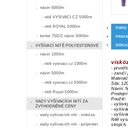
návin 5000m
nitě VYSIVACI.CZ 5000m
nitě ROYAL 5000m
POPIS
tenké 75D/2 návin 5000m
PARA
VYŠÍVACÍ NITĚ POLYESTEROVÉ
DISKU
návin 1000m
viskóz
nitě vysivaci.cz 1000m
- prvotří
návin 5000m
- zaručí
Materiál
nitě vysivaci.cz 5000m
Síla: 12
Návin: 
nitě Royal 5000m
Prodejní
Použití:
SADY VYŠÍVACÍCH NITÍ ZA
- výšivk
ZVÝHODNĚNÉ CENY
- vyšívá
- vyšívá
sady vyšívacích nití - viskóza
Nitě vys
sady vyšívacích nití - polyester
strojích.