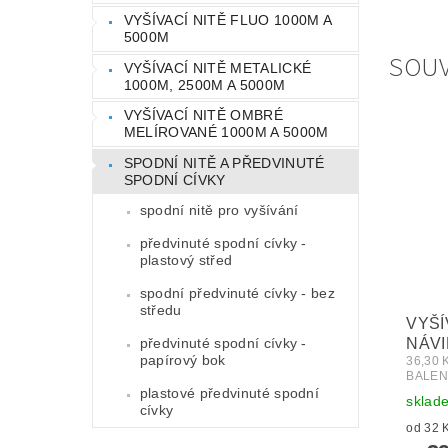
VYŠÍVACÍ NITĚ FLUO 1000M A
5000M
SOUV
VYŠÍVACÍ NITĚ METALICKÉ
1000M, 2500M A 5000M
VYŠÍVACÍ NITĚ OMBRÉ
MELÍROVANÉ 1000M A 5000M
SPODNÍ NITĚ A PŘEDVINUTÉ
SPODNÍ CÍVKY
spodní nitě pro vyšívání
předvinuté spodní cívky -
plastový střed
spodní předvinuté cívky - bez
středu
VYŠÍ
předvinuté spodní cívky -
NÁVI
papírový bok
36,30
BALEN
plastové předvinuté spodní
sklad
cívky