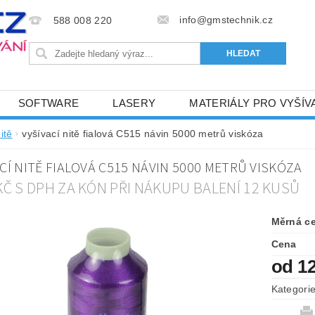
info@gmstechnik.cz
588 008 220
SOFTWARE
LASERY
MATERIÁLY PRO VYŠÍV
 PRO VYŠÍVÁNÍ
BAREVNICE A KATALOGY
DOPRO
itě
vyšívací nitě fialová C515 návin 5000 metrů viskóza
BA, SLUŽBY
NAPIŠTE NÁM
KONTAKTY
CÍ NITĚ FIALOVÁ C515 NÁVIN 5000 METRŮ VISKÓZA
NÝ OD 6. 5.2024
OBCHODNÍ PODMÍNKY PRO E-SHOP 
 KČ S DPH ZA KÓN PŘI NÁKUPU BALENÍ 12 KUSŮ
Měrná c
Cena
od 1
Kategori