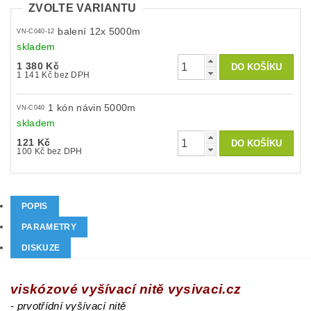
ZVOLTE VARIANTU
balení 12x 5000m
VN-C040-12
skladem
1 380 Kč
1 141 Kč bez DPH
1 kón návin 5000m
VN-C040
skladem
121 Kč
100 Kč bez DPH
POPIS
PARAMETRY
DISKUZE
viskózové vyšívací nitě vysivaci.cz
- prvotřídní vyšívací nitě