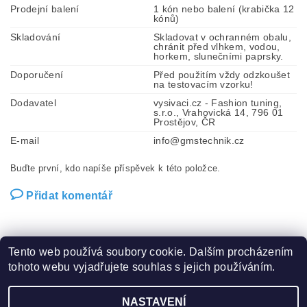
Prodejní balení
1 kón nebo balení (krabička 12
kónů)
Skladování
Skladovat v ochranném obalu,
chránit před vlhkem, vodou,
horkem, slunečními paprsky.
Doporučení
Před použitím vždy odzkoušet
na testovacím vzorku!
Dodavatel
vysivaci.cz - Fashion tuning,
s.r.o., Vrahovická 14, 796 01
Prostějov, ČR
E-mail
info@gmstechnik.cz
Buďte první, kdo napíše příspěvek k této položce.
Přidat komentář
Tento web používá soubory cookie. Dalším procházením
tohoto webu vyjadřujete souhlas s jejich používáním.
Zboží.cz
|
Heureka.cz
|
Hot-fix.cz
|
Crystalstyle.cz
NASTAVENÍ