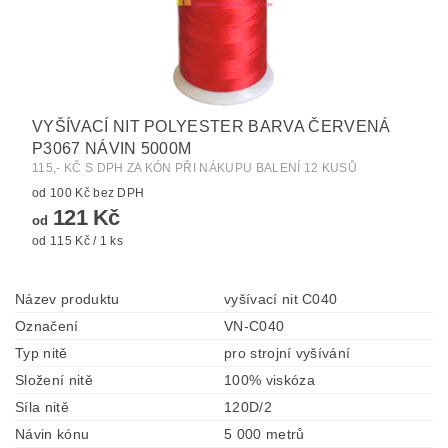
VYŠÍVACÍ NIT POLYESTER BARVA ČERVENÁ
P3067 NÁVIN 5000M
115,- KČ S DPH ZA KÓN PŘI NÁKUPU BALENÍ 12 KUSŮ
od 100 Kč bez DPH
121 Kč
od
od 115 Kč / 1 ks
Název produktu
vyšívací nit C040
Označení
VN-C040
Typ nitě
pro strojní vyšívání
Složení nitě
100% viskóza
Síla nitě
120D/2
Návin kónu
5 000 metrů