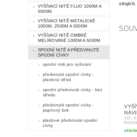
strojích.
VYŠÍVACÍ NITĚ FLUO 1000M A
5000M
VYŠÍVACÍ NITĚ METALICKÉ
SOUV
1000M, 2500M A 5000M
VYŠÍVACÍ NITĚ OMBRÉ
MELÍROVANÉ 1000M A 5000M
SPODNÍ NITĚ A PŘEDVINUTÉ
SPODNÍ CÍVKY
spodní nitě pro vyšívání
předvinuté spodní cívky -
plastový střed
spodní předvinuté cívky - bez
středu
předvinuté spodní cívky -
VYŠÍ
papírový bok
NÁVI
115,- 
plastové předvinuté spodní
BALEN
cívky
sklad