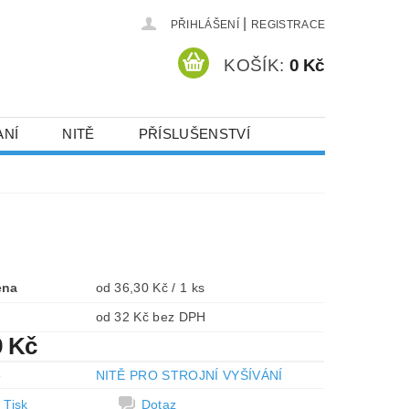
|
PŘIHLÁŠENÍ
REGISTRACE
KOŠÍK:
0 Kč
ANÍ
NITĚ
PŘÍSLUŠENSTVÍ
DEJ A SLEVY
HOT-FIX KAMENY
VYSIVACI.CZ
ena
od 36,30 Kč / 1 ks
od 32 Kč bez DPH
9 Kč
e
NITĚ PRO STROJNÍ VYŠÍVÁNÍ
Tisk
Dotaz