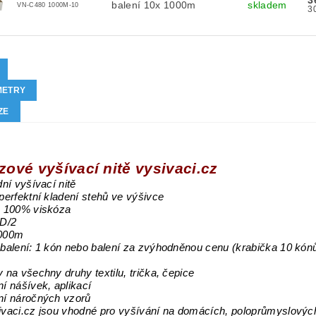
3
balení 10x 1000m
skladem
VN-C480 1000M-10
METRY
ZE
zové vyšívací nitě vysivaci.cz
dní vyšívací nitě
 perfektní kladení stehů ve výšivce
: 100% viskóza
0D/2
1000m
 balení: 1 kón nebo balení za zvýhodněnou cenu (krabička 10 kón
y na všechny druhy textilu, trička, čepice
ní nášívek, aplikací
ní náročných vzorů
ivaci.cz jsou vhodné pro vyšívání na domácích, poloprůmyslovýc