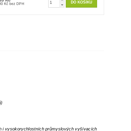
63 Kč
300 Kč bez DPH
ů)
h i vysokorychlostních průmyslových vyšívacích