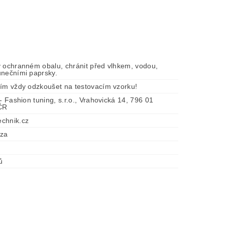
v ochranném obalu, chránit před vlhkem, vodou,
unečními paprsky.
tím vždy odzkoušet na testovacím vzorku!
 - Fashion tuning, s.r.o., Vrahovická 14, 796 01
 ČR
chnik.cz
óza
ů