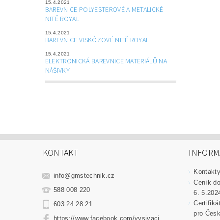
15.4.2021
BAREVNICE POLYESTEROVÉ A METALICKÉ
NITĚ ROYAL
15.4.2021
BAREVNICE VISKÓZOVÉ NITĚ ROYAL
15.4.2021
ELEKTRONICKÁ BAREVNICE MATERIÁLŮ NA
NÁŠIVKY
KONTAKT
INFORM
Kontakt
info
@
gmstechnik.cz
Ceník do
588 008 220
6. 5.202
Certifik
603 24 28 21
pro Česk
https://www.facebook.com/vysivaci