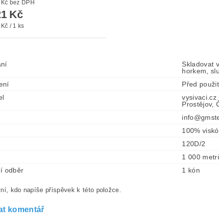
od 100 Kč bez DPH
1 Kč
Kč / 1 ks
ní
Skladovat 
horkem, sl
ení
Před použi
el
vysivaci.cz
Prostějov,
info@gmste
100% visk
120D/2
1 000 metr
í odběr
1 kón
ní, kdo napíše příspěvek k této položce.
at komentář