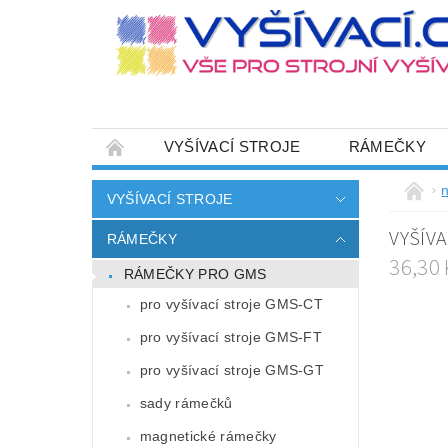
VYŠÍVACÍ STROJE
RÁMEČKY
JEHLY
SADY NITÍ A STARTOVACÍ SETY
n
VYŠÍVACÍ STROJE
HOT-FIX APLIKACE
ZAKÁZKOVÁ VÝRO
VYŠÍVA
RÁMEČKY
CENÍK DOPRAVY (NÁKLADŮ EXPEDICE) PLAT
36,30
RÁMEČKY PRO GMS
ZÁSADY OCHRANY OSOBNÍCH ÚDAJŮ
pro vyšívací stroje GMS-CT
pro vyšívací stroje GMS-FT
pro vyšívací stroje GMS-GT
sady rámečků
magnetické rámečky