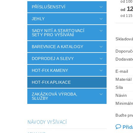
PŘÍSLUŠENSTVÍ
12
od
od 115 
JEHLY
SADY NITÍ A STARTOVACÍ
SETY PRO VYŠÍVÁNÍ
Skladová
BAREVNICE A KATALOGY
Doporuč
DOPRODEJ A SLEVY
Dodavat
HOT-FIX KAMENY
E-mail
Materiál
HOT-FIX APLIKACE
Síla
ZAKÁZKOVÁ VÝROBA,
Návin
SLUŽBY
Minimáln
Buďte prv
NÁVODY VYŠÍVACÍ
Přid