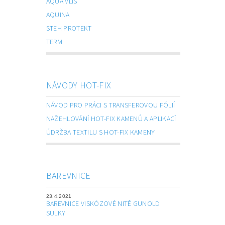
AQUA VLIS
AQUINA
STEH PROTEKT
TERM
NÁVODY HOT-FIX
NÁVOD PRO PRÁCI S TRANSFEROVOU FÓLIÍ
NAŽEHLOVÁNÍ HOT-FIX KAMENŮ A APLIKACÍ
ÚDRŽBA TEXTILU S HOT-FIX KAMENY
BAREVNICE
23.4.2021
BAREVNICE VISKÓZOVÉ NITĚ GUNOLD
SULKY