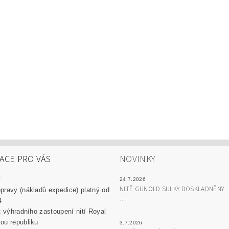
ACE PRO VÁS
NOVINKY
y
24.7.2026
NITĚ GUNOLD SULKY DOSKLADNĚNY
pravy (nákladů expedice) platný od
...
4
át výhradního zastoupení nití Royal
ou republiku
3.7.2026