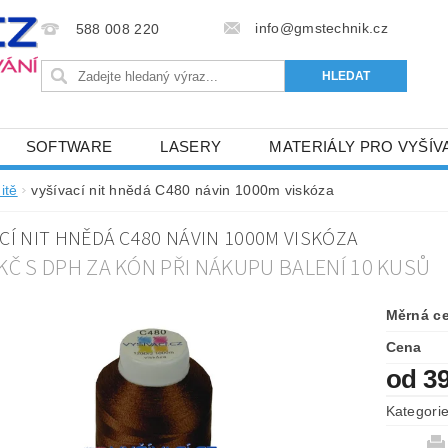
info@gmstechnik.cz
588 008 220
SOFTWARE
LASERY
MATERIÁLY PRO VYŠÍV
 PRO VYŠÍVÁNÍ
BAREVNICE A KATALOGY
DOPRO
itě
vyšívací nit hnědá C480 návin 1000m viskóza
BA, SLUŽBY
NAPIŠTE NÁM
KONTAKTY
CÍ NIT HNĚDÁ C480 NÁVIN 1000M VISKÓZA
NÝ OD 6. 5.2024
OBCHODNÍ PODMÍNKY PRO E-SHOP 
 KČ S DPH ZA KÓN PŘI NÁKUPU BALENÍ 10 KUSŮ
Měrná c
Cena
od 3
Kategori