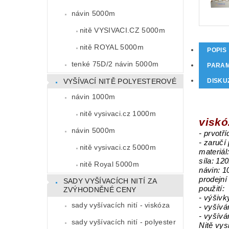
návin 5000m
nitě VYSIVACI.CZ 5000m
nitě ROYAL 5000m
POPIS
tenké 75D/2 návin 5000m
PARA
VYŠÍVACÍ NITĚ POLYESTEROVÉ
DISKU
návin 1000m
nitě vysivaci.cz 1000m
viskó
návin 5000m
- prvotří
- zaručí
nitě vysivaci.cz 5000m
materiál
síla: 12
nitě Royal 5000m
návin: 
prodejní
SADY VYŠÍVACÍCH NITÍ ZA
použití:
ZVÝHODNĚNÉ CENY
- výšivk
sady vyšívacích nití - viskóza
- vyšívá
- vyšívá
sady vyšívacích nití - polyester
Nitě vys