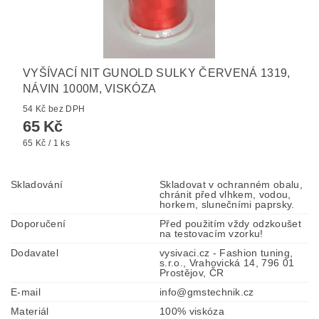
VYŠÍVACÍ NIT GUNOLD SULKY ČERVENÁ 1319,
NÁVIN 1000M, VISKÓZA
54 Kč bez DPH
65 Kč
65 Kč / 1 ks
Skladování
Skladovat v ochranném obalu,
chránit před vlhkem, vodou,
horkem, slunečními paprsky.
Doporučení
Před použitím vždy odzkoušet
na testovacím vzorku!
Dodavatel
vysivaci.cz - Fashion tuning,
s.r.o., Vrahovická 14, 796 01
Prostějov, ČR
E-mail
info@gmstechnik.cz
Materiál
100% viskóza