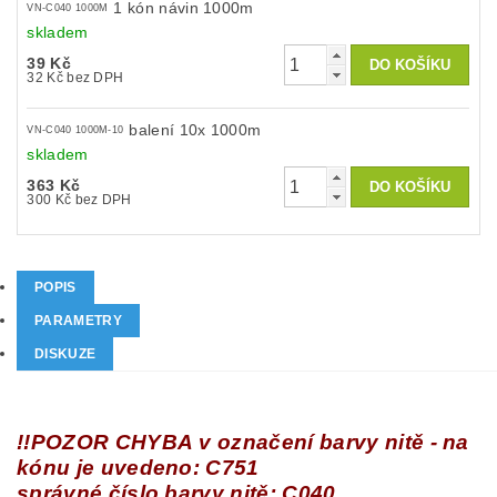
1 kón návin 1000m
VN-C040 1000M
skladem
39 Kč
32 Kč bez DPH
balení 10x 1000m
VN-C040 1000M-10
skladem
363 Kč
300 Kč bez DPH
POPIS
PARAMETRY
DISKUZE
!!POZOR CHYBA v označení barvy nitě - na
kónu je uvedeno: C751
správné číslo barvy nitě: C040