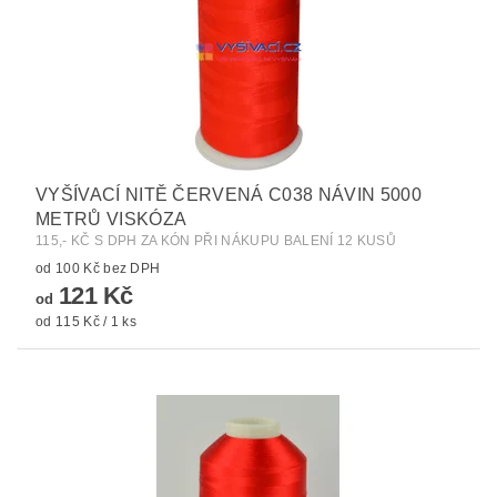
VYŠÍVACÍ NITĚ ČERVENÁ C038 NÁVIN 5000
METRŮ VISKÓZA
115,- KČ S DPH ZA KÓN PŘI NÁKUPU BALENÍ 12 KUSŮ
od 100 Kč bez DPH
121 Kč
od
od 115 Kč / 1 ks