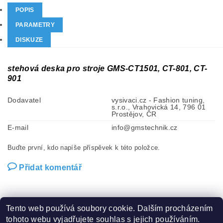
POPIS
PARAMETRY
DISKUZE
stehová deska pro stroje GMS-CT1501, CT-801, CT-
901
Dodavatel
vysivaci.cz - Fashion tuning,
s.r.o., Vrahovická 14, 796 01
Prostějov, ČR
E-mail
info@gmstechnik.cz
Buďte první, kdo napíše příspěvek k této položce.
Přidat komentář
Tento web používá soubory cookie. Dalším procházením
tohoto webu vyjadřujete souhlas s jejich používáním.