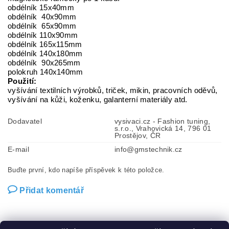
obdélník 15x40mm
obdélník 40x90mm
obdélník 65x90mm
obdélník 110x90mm
obdélník 165x115mm
obdélník 140x180mm
obdélník 90x265mm
polokruh 140x140mm
Použití:
vyšívání textilních výrobků, triček, mikin, pracovních oděvů,
v
yšívání na kůži, koženku, galanterní materiály atd.
Dodavatel
vysivaci.cz - Fashion tuning,
s.r.o., Vrahovická 14, 796 01
Prostějov, ČR
E-mail
info@gmstechnik.cz
Buďte první, kdo napíše příspěvek k této položce.
Přidat komentář