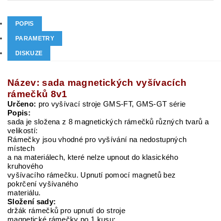
POPIS
PARAMETRY
DISKUZE
Název: sada magnetických vyšívacích
rámečků 8v1
Určeno:
pro vyšívací stroje GMS-FT, GMS-GT série
Popis:
sada je složena z 8 magnetických rámečků různých tvarů a
velikostí:
Rámečky jsou vhodné pro vyšívání na nedostupných
místech
a na materiálech, které nelze upnout do klasického
kruhového
vyšívacího rámečku. Upnutí pomocí magnetů bez
pokrčení vyšívaného
materiálu.
Složení sady:
držák rámečků pro upnutí do stroje
magnetické rámečky po 1 kusu: