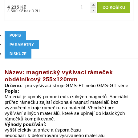
4 235 Kč
3 500 Kč bez DPH
POPIS
PARAMETRY
DISKUZE
Název: magnetický vyšívací rámeček
obdélníkový 255x120mm
Určeno:
pro vyšívací stroje GMS-FT nebo GMS-GT série
Popis:
Materiál je upnutý pomocí extra silných magnetů. Speciální
průřez rámečku zajistí dokonalé napnutí materiálů bez
vyznačení okraje rámečku na materiál. Vhodné i pro
vyšívání silných materiálů, které se upínají do klasických
rámečků komplikovaně.
Výhody používání:
vyšší efektivita práce a úspora času
nedochází k deformování vyšívaného materiálu