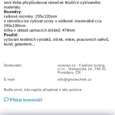
není třeba přizpůsobovat rámeček tloušťce vyšívaného
materiálu
Rozměry
:
celkové rozměry: 255x120mm
v rámečku lze vyšívat vzory o velikosti: maximálně cca
240x100mm
šířka v oblasti upínacích držáků: 478mm
Použití:
vyšívání textilních výrobků, triček, mikin, pracovních oděvů,
bund, galanterie...
Dodavatel
vysivaci.cz - Fashion tuning,
s.r.o., Vrahovická 14, 796 01
Prostějov, ČR
E-mail
info@gmstechnik.cz
Buďte první, kdo napíše příspěvek k této položce.
Přidat komentář