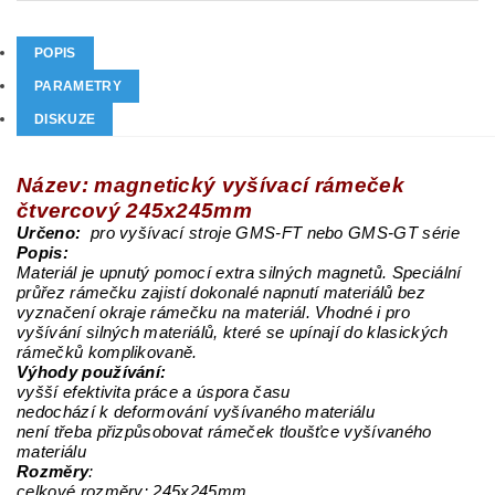
POPIS
PARAMETRY
DISKUZE
Název: magnetický vyšívací rámeček
čtvercový 245x245mm
Určeno:
pro vyšívací stroje GMS-FT nebo GMS-GT série
Popis:
Materiál je upnutý pomocí extra silných magnetů. Speciální
průřez rámečku zajistí dokonalé napnutí materiálů bez
vyznačení okraje rámečku na materiál. Vhodné i pro
vyšívání silných materiálů, které se upínají do klasických
rámečků komplikovaně.
Výhody používání:
vyšší efektivita práce a úspora času
nedochází k deformování vyšívaného materiálu
není třeba přizpůsobovat rámeček tloušťce vyšívaného
materiálu
Rozměry
:
celkové rozměry: 245x245mm