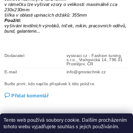
v rámečku lze vyšívat vzory o velikosti: maximálně cca
230x230mm
šířka v oblasti upínacích držáků: 355mm
Použití:
vyšívání textilních výrobků, triček, mikin, pracovních oděvů,
bund, galanterie...
Dodavatel
vysivaci.cz - Fashion tuning,
s.r.o., Vrahovická 14, 796 01
Prostějov, ČR
E-mail
info@gmstechnik.cz
Buďte první, kdo napíše příspěvek k této položce.
Přidat komentář
Tento web používá soubory cookie. Dalším procházením
tohoto webu vyjadřujete souhlas s jejich používáním.
Zboží.cz
|
Heureka.cz
|
Hot-fix.cz
|
Crystalstyle.cz