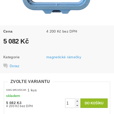
Cena
4 200 Kč bez DPH
5 082 Kč
Kategorie
magnetické rámečky
Dotaz
ZVOLTE VARIANTU
1 kus
GMS-MR245X245
skladem
5 082 Kč
4 200 Kč bez DPH