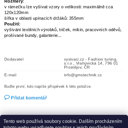
Rozměry
:
v rámečku lze vyšívat vzory o velikosti: maximálně cca
120x120mm
šířka v oblasti upínacích držáků: 355mm
Použití:
vyšívání textilních výrobků, triček, mikin, pracovních oděvů,
prošívané bundy, galanterie...
Dodavatel
vysivaci.cz - Fashion tuning,
s.r.o., Vrahovická 14, 796 01
Prostějov, ČR
E-mail
info@gmstechnik.cz
Buďte první, kdo napíše příspěvek k této položce.
Přidat komentář
Tento web používá soubory cookie. Dalším procházením
tohoto webu vyjadřujete souhlas s jejich používáním.