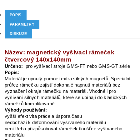
POPIS
PARAMETRY
DISKUZE
Název: magnetický vyšívací rámeček
čtvercový 140x140mm
Určeno:
pro vyšívací stroje GMS-FT nebo GMS-GT série
Popis:
Materiál je upnutý pomocí extra silných magnetů. Speciální
průřez rámečku zajistí dokonalé napnutí materiálů bez
vyznačení okraje rámečku na materiál. Vhodné i pro
vyšívání silných materiálů, které se upínají do klasických
rámečků komplikovaně.
Výhody používání:
vyšší efektivita práce a úspora času
nedochází k deformování vyšívaného materiálu
není třeba přizpůsobovat rámeček tloušťce vyšívaného
materiálu