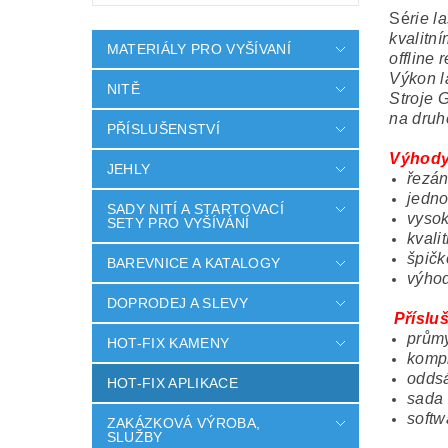
Sé
rie 
kvalitn
MATERIÁLY PRO VYŠÍVANÍ
offline
Výkon l
NITĚ
Stroje 
na druh
PŘÍSLUŠENSTVÍ
Výhody
JEHLY
řezán
jedno
SADY NITÍ A STARTOVACÍ
vysok
SETY PRO VYŠÍVÁNÍ
kvali
špičk
BAREVNICE A KATALOGY
výho
DOPRODEJ A SLEVY
Příslu
průmy
HOT-FIX KAMENY
komp
oddsá
HOT-FIX APLIKACE
sada 
softw
ZAKÁZKOVÁ VÝROBA,
SLUŽBY