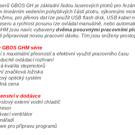
laserů GBOS GH je základní řadou laserových plotrů pro řezá
ím lineárním vedením pohyblivých částí plotru, výkonnými mot
 režimu, pro přenos dat lze použít USB flash disk, USB kabel n
aseru a rychlost posunu lze ovládat manuálně, nebo automati
GHM jsou navíc vybaveny
dvěma posuvnými pracovními pl
é připravovat novou pracovní dávku. Tím jsou sníženy prostoje
 GBOS GHM série
í s maximální přesností a efektivní využití pracovního času
duché ovládací rozhraní
á kvalita stepmotorů
tní značková ložiska
ový optický systém
dná cena
šenství v dodávce
slový externí vodní chladič
resor
vací ventilátor
nářadí
are pro přípravu programů