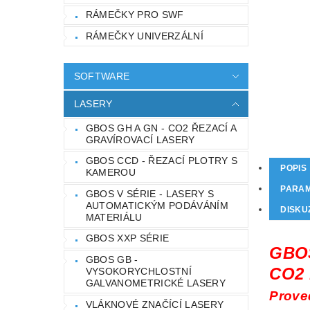
RÁMEČKY PRO SWF
RÁMEČKY UNIVERZÁLNÍ
SOFTWARE
LASERY
GBOS GH A GN - CO2 ŘEZACÍ A
GRAVÍROVACÍ LASERY
GBOS CCD - ŘEZACÍ PLOTRY S
POPIS
KAMEROU
PARA
GBOS V SÉRIE - LASERY S
AUTOMATICKÝM PODÁVÁNÍM
DISKU
MATERIÁLU
GBOS XXP SÉRIE
GBO
GBOS GB -
CO2 
VYSOKORYCHLOSTNÍ
GALVANOMETRICKÉ LASERY
Prove
VLÁKNOVÉ ZNAČÍCÍ LASERY