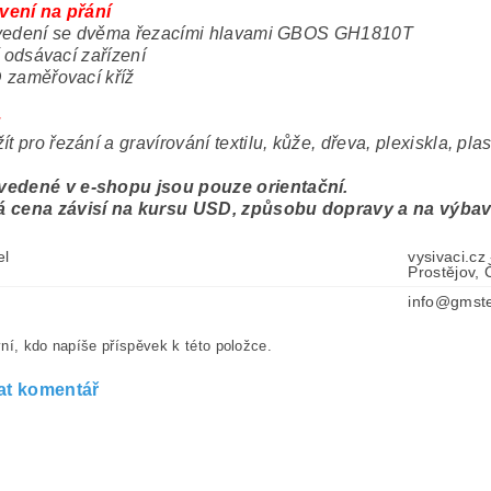
vení na přání
ovedení se dvěma řezacími hlavami GBOS GH1810T
í odsávací zařízení
 zaměřovací kříž
:
ít pro řezání a gravírování textilu, kůže, dřeva, plexiskla, pl
edené v e-shopu jsou pouze orientační.
 cena závisí na kursu USD, způsobu dopravy a na výbavě
el
vysivaci.cz
Prostějov,
info@gmste
ní, kdo napíše příspěvek k této položce.
at komentář