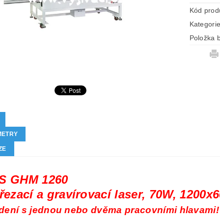
Kód prod
Kategori
Položka b
METRY
ZE
S GHM 1260
řezací a gravírovací laser, 70W, 1200
dení s jednou nebo dvěma pracovními hlavami!