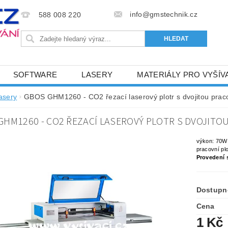
info@gmstechnik.cz
588 008 220
SOFTWARE
LASERY
MATERIÁLY PRO VYŠÍV
 PRO VYŠÍVÁNÍ
BAREVNICE A KATALOGY
DOPRO
lasery
GBOS GHM1260 - CO2 řezací laserový plotr s dvojitou prac
BA, SLUŽBY
NAPIŠTE NÁM
KONTAKTY
GHM1260 - CO2 ŘEZACÍ LASEROVÝ PLOTR S DVOJIT
NÝ OD 6. 5.2024
OBCHODNÍ PODMÍNKY PRO E-SHOP 
výkon: 70W
pracovní p
Provedení 
Dostupn
Cena
1 Kč