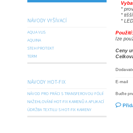
Vyba
* pr
*
tišš
NÁVODY VYŠÍVACÍ
* LED
AQUA VLIS
Použití
lze použ
AQUINA
STEH PROTEKT
Ceny uv
TERM
Celková
Dodavat
NÁVODY HOT-FIX
E-mail
NÁVOD PRO PRÁCI S TRANSFEROVOU FÓLIÍ
Buďte prv
NAŽEHLOVÁNÍ HOT-FIX KAMENŮ A APLIKACÍ
Přid
ÚDRŽBA TEXTILU S HOT-FIX KAMENY