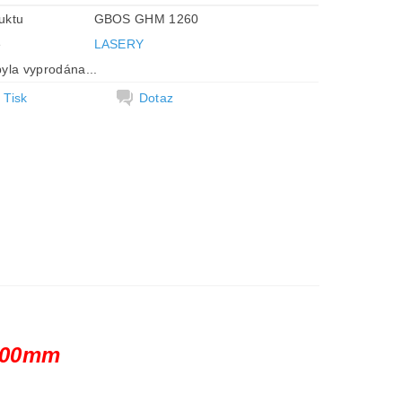
uktu
GBOS GHM 1260
e
LASERY
yla vyprodána...
Tisk
Dotaz
x600mm