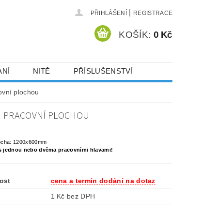
|
PŘIHLÁŠENÍ
REGISTRACE
KOŠÍK:
0 Kč
ANÍ
NITĚ
PŘÍSLUŠENSTVÍ
DEJ A SLEVY
HOT-FIX KAMENY
ovní plochou
OU PRACOVNÍ PLOCHOU
VYSIVACI.CZ
locha: 1200x600mm
s jednou nebo dvěma pracovními hlavami!
ost
cena a termín dodání na dotaz
1 Kč bez DPH