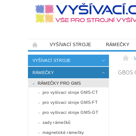
VYŠÍVACÍ STROJE
RÁMEČKY
JEHLY
SADY NITÍ A STARTOVACÍ SETY
VYŠÍVACÍ STROJE
HOT-FIX APLIKACE
ZAKÁZKOVÁ VÝRO
GBOS 
RÁMEČKY
CENÍK DOPRAVY (NÁKLADŮ EXPEDICE) PLAT
RÁMEČKY PRO GMS
ZÁSADY OCHRANY OSOBNÍCH ÚDAJŮ
pro vyšívací stroje GMS-CT
pro vyšívací stroje GMS-FT
pro vyšívací stroje GMS-GT
sady rámečků
magnetické rámečky