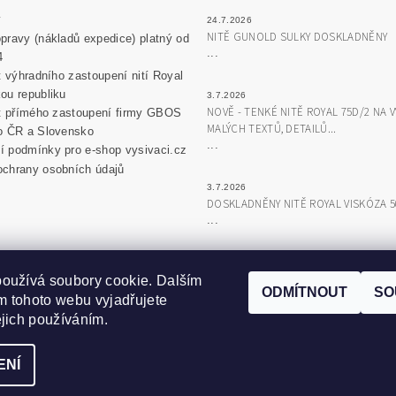
y
24.7.2026
NITĚ GUNOLD SULKY DOSKLADNĚNY
pravy (nákladů expedice) platný od
...
4
át výhradního zastoupení nití Royal
ou republiku
3.7.2026
NOVĚ - TENKÉ NITĚ ROYAL 75D/2 NA V
át přímého zastoupení firmy GBOS
MALÝCH TEXTŮ, DETAILŮ...
o ČR a Slovensko
...
 podmínky pro e-shop vysivaci.cz
chrany osobních údajů
3.7.2026
DOSKLADNĚNY NITĚ ROYAL VISKÓZA 
...
ZOBRAZ
oužívá soubory cookie. Dalším
ODMÍTNOUT
SO
 tohoto webu vyjadřujete
Zboží.cz
|
Heureka.cz
|
Hot-fix.cz
|
Crystalstyle.cz
ejich používáním.
ENÍ