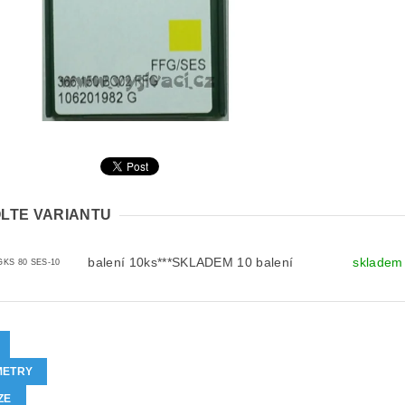
LTE VARIANTU
balení 10ks***SKLADEM 10 balení
skladem
GKS 80 SES-10
METRY
ZE