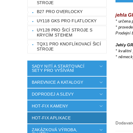
STROJE
B27 PRO OVERLOCKY
jehla
UY118 GKS PRO FLATLOCKY
* určena 
* provede
UY128 PRO ŠICÍ STROJE S
Prodejní 
KRYCÍM STEHEM
TQX1 PRO KNOFLÍKOVACÍ ŠICÍ
Jehly G
STROJE
* kvalitní
* německ
SADY NITÍ A STARTOVACÍ
SETY PRO VYŠÍVÁNÍ
BAREVNICE A KATALOGY
DOPRODEJ A SLEVY
HOT-FIX KAMENY
HOT-FIX APLIKACE
Dodavat
ZAKÁZKOVÁ VÝROBA,