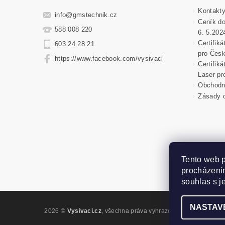
Kontakt
info
@
gmstechnik.cz
Ceník do
588 008 220
6. 5.202
Certifik
603 24 28 21
pro Česk
https://www.facebook.com/vysivaci
Certifik
Laser pr
Obchodní
Zásady o
Tento web p
procházením
souhlas s j
NASTAV
2026 ©
Vysivaci.cz
, všechna práva vyhrazena