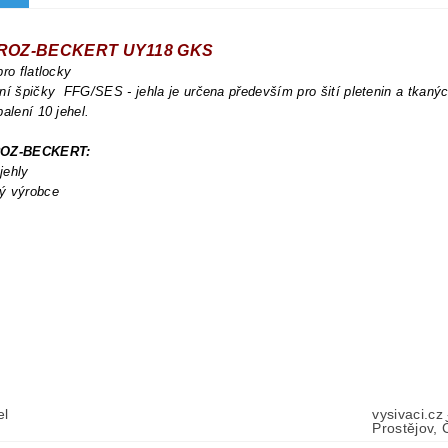
 GROZ-BECKERT
UY118 GKS
pro flatlocky
ní špičky FFG/SES - jehla je určena především pro šití pletenin a tkanýc
balení 10 jehel.
ROZ-BECKERT:
 jehly
ý výrobce
el
vysivaci.cz
Prostějov,