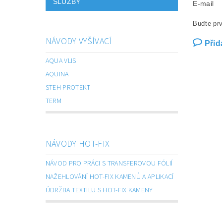
SLUŽBY
E-mail
Buďte prv
NÁVODY VYŠÍVACÍ
Přid
AQUA VLIS
AQUINA
STEH PROTEKT
TERM
NÁVODY HOT-FIX
NÁVOD PRO PRÁCI S TRANSFEROVOU FÓLIÍ
NAŽEHLOVÁNÍ HOT-FIX KAMENŮ A APLIKACÍ
ÚDRŽBA TEXTILU S HOT-FIX KAMENY