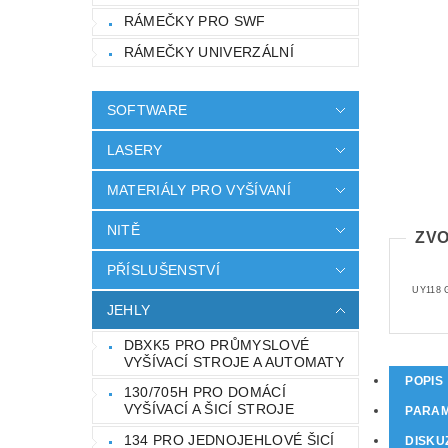
RÁMEČKY PRO SWF
RÁMEČKY UNIVERZÁLNÍ
SOFTWARE
LASERY
MATERIÁLY PRO VYŠÍVANÍ
NITĚ
ZVO
PŘÍSLUŠENSTVÍ
UY118 
JEHLY
DBXK5 PRO PRŮMYSLOVÉ
VYŠÍVACÍ STROJE A AUTOMATY
POPIS
130/705H PRO DOMÁCÍ
VYŠÍVACÍ A ŠICÍ STROJE
PARA
134 PRO JEDNOJEHLOVÉ ŠICÍ
DISKU