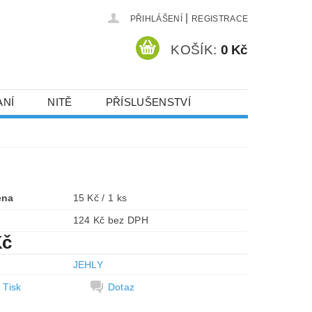
|
PŘIHLÁŠENÍ
REGISTRACE
KOŠÍK:
0 Kč
ANÍ
NITĚ
PŘÍSLUŠENSTVÍ
DEJ A SLEVY
HOT-FIX KAMENY
VYSIVACI.CZ
ena
15 Kč / 1 ks
124 Kč bez DPH
Kč
e
JEHLY
Tisk
Dotaz