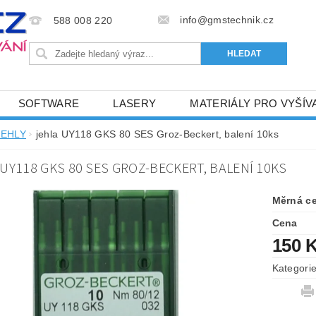
info@gmstechnik.cz
588 008 220
SOFTWARE
LASERY
MATERIÁLY PRO VYŠÍV
 PRO VYŠÍVÁNÍ
BAREVNICE A KATALOGY
DOPRO
JEHLY
jehla UY118 GKS 80 SES Groz-Beckert, balení 10ks
BA, SLUŽBY
NAPIŠTE NÁM
KONTAKTY
UY118 GKS 80 SES GROZ-BECKERT, BALENÍ 10KS
NÝ OD 6. 5.2024
OBCHODNÍ PODMÍNKY PRO E-SHOP 
Měrná c
Cena
150 
Kategori