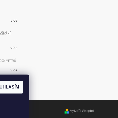
více
YŠÍVÁNÍ
více
5000 METRŮ
více
IT VÍCE
UHLASÍM
Vytvořil Shoptet