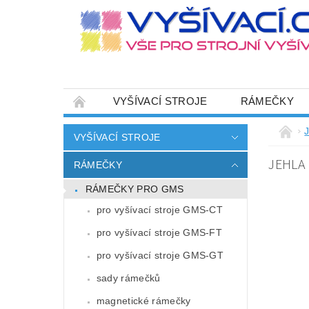
VYŠÍVACÍ STROJE
RÁMEČKY
JEHLY
SADY NITÍ A STARTOVACÍ SETY
VYŠÍVACÍ STROJE
HOT-FIX APLIKACE
ZAKÁZKOVÁ VÝRO
JEHLA 
RÁMEČKY
CENÍK DOPRAVY (NÁKLADŮ EXPEDICE) PLAT
RÁMEČKY PRO GMS
ZÁSADY OCHRANY OSOBNÍCH ÚDAJŮ
pro vyšívací stroje GMS-CT
pro vyšívací stroje GMS-FT
pro vyšívací stroje GMS-GT
sady rámečků
magnetické rámečky