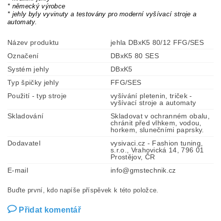
* německý výrobce
* jehly byly vyvinuty a testovány pro moderní vyšívací stroje a
automaty.
Název produktu
jehla DBxK5 80/12 FFG/SES
Označení
DBxK5 80 SES
Systém jehly
DBxK5
Typ špičky jehly
FFG/SES
Použití - typ stroje
vyšívání pletenin, triček -
vyšívací stroje a automaty
Skladování
Skladovat v ochranném obalu,
chránit před vlhkem, vodou,
horkem, slunečními paprsky.
Dodavatel
vysivaci.cz - Fashion tuning,
s.r.o., Vrahovická 14, 796 01
Prostějov, ČR
E-mail
info@gmstechnik.cz
Buďte první, kdo napíše příspěvek k této položce.
Přidat komentář