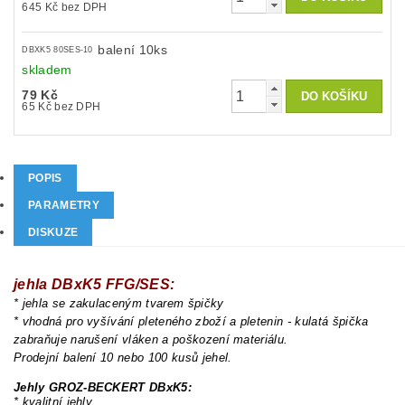
645 Kč bez DPH
balení 10ks
DBXK5 80SES-10
skladem
79 Kč
65 Kč bez DPH
POPIS
PARAMETRY
DISKUZE
jehla DBxK5 FFG/SES:
* jehla se zakulaceným tvarem špičky
* vhodná pro vyšívání pleteného zboží a pletenin - kulatá špička
zabraňuje narušení vláken a poškození materiálu.
Prodejní balení 10 nebo 100 kusů jehel.
Jehly GROZ-BECKERT DBxK5:
* kvalitní jehly