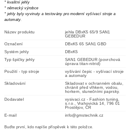
* kvalitní jehly
* německý výrobce
* jehly byly vyvinuty a testovány pro moderní vyšívací stroje a
automaty.
Název produktu
jehla DBxK5 65/9 SAN1
GEBEDUR
Označení
DBxK5 65 SAN1 GBD
Systém jehly
DBxK5
Typ špičky jehly
SAN1 GEBEDUR (povrchová
úprava titan-nitrid)
Použití - typ stroje
vyšívání čepic - vyšívací stroje
a automaty
Skladování
Skladovat v ochranném obalu,
chránit před vlhkem, vodou,
horkem, slunečními paprsky.
Dodavatel
vysivaci.cz - Fashion tuning,
s.r.o., Vrahovická 14, 796 01
Prostějov, ČR
E-mail
info@gmstechnik.cz
Buďte první, kdo napíše příspěvek k této položce.