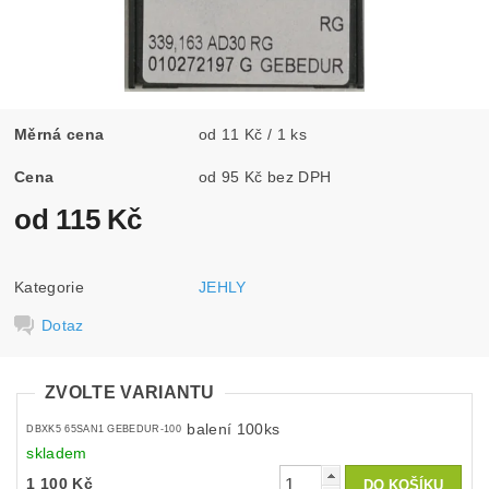
Měrná cena
od 11 Kč / 1 ks
Cena
od 95 Kč bez DPH
od 115 Kč
Kategorie
JEHLY
Dotaz
ZVOLTE VARIANTU
balení 100ks
DBXK5 65SAN1 GEBEDUR-100
skladem
1 100 Kč