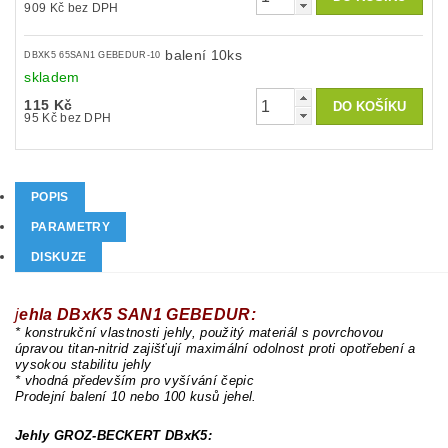
909 Kč bez DPH
balení 10ks
DBXK5 65SAN1 GEBEDUR-10
skladem
115 Kč
95 Kč bez DPH
POPIS
PARAMETRY
DISKUZE
j
ehla DBxK5 SAN1 GEBEDUR:
* konstrukční vlastnosti jehly, použitý materiál s povrchovou
úpravou titan-nitrid zajišťují maximální odolnost proti opotřebení a
vysokou stabilitu jehly
* vhodná především pro vyšívání čepic
Prodejní balení 10 nebo 100 kusů jehel.
Jehly GROZ-BECKERT DBxK5: